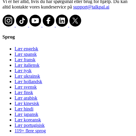
Vi er her altid, hvis du har spørgsmål eller brug for hjælp. Du kan
altid kontakte vores kundeservice på
support@talkpal.ai
Sprog
Lær engelsk
Lær spansk
Lær fransk
Lær italiensk
Lær tysk
Lær ukrainsk
Lær hollandsk
Lær svensk
Lær finsk
Lær arabisk
Lær kinesisk
Lær hindi
Lær japansk
Lær koreansk
Lær portugisisk
119+ flere sprog