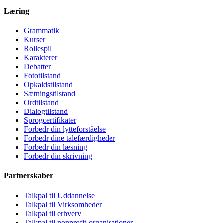
Læring
Grammatik
Kurser
Rollespil
Karakterer
Debatter
Fototilstand
Opkaldstilstand
Sætningstilstand
Ordtilstand
Dialogtilstand
Sprogcertifikater
Forbedr din lytteforståelse
Forbedr dine talefærdigheder
Forbedr din læsning
Forbedr din skrivning
Partnerskaber
Talkpal til Uddannelse
Talkpal til Virksomheder
Talkpal til erhverv
Talkpal til nonprofit-organisationer