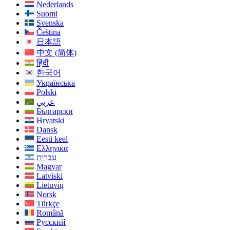
Nederlands
Suomi
Svenska
Čeština
日本語
中文 (简体)
हिंदी
한국어
Українська
Polski
عربي
Български
Hrvatski
Dansk
Eesti keel
Ελληνικά
עִברִית
Magyar
Latviski
Lietuvių
Norsk
Türkçe
Română
Русский