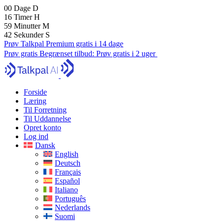
00
Dage
D
16
Timer
H
59
Minutter
M
41
Sekunder
S
Prøv Talkpal Premium gratis i 14 dage
Prøv gratis
Begrænset tilbud:
Prøv gratis i 2 uger
Forside
Læring
Til Forretning
Til Uddannelse
Opret konto
Log ind
Dansk
English
Deutsch
Français
Español
Italiano
Português
Nederlands
Suomi