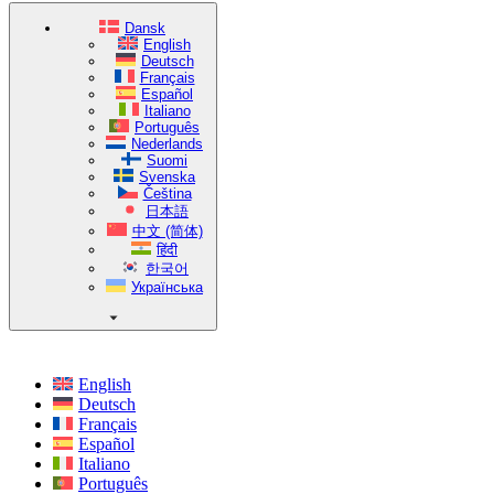
Dansk
English
Deutsch
Français
Español
Italiano
Português
Nederlands
Suomi
Svenska
Čeština
日本語
中文 (简体)
हिंदी
한국어
Українська
English
Deutsch
Français
Español
Italiano
Português