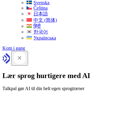
Svenska
Čeština
日本語
中文 (简体)
हिंदी
한국어
Українська
Kom i gang
Lær sprog hurtigere med AI
Talkpal gør AI til din helt egen sprogtræner