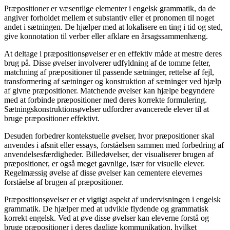
Præpositioner er væsentlige elementer i engelsk grammatik, da de
angiver forholdet mellem et substantiv eller et pronomen til noget
andet i sætningen. De hjælper med at lokalisere en ting i tid og sted,
give konnotation til verber eller afklare en årsagssammenhæng.
At deltage i præpositionsøvelser er en effektiv måde at mestre deres
brug på. Disse øvelser involverer udfyldning af de tomme felter,
matchning af præpositioner til passende sætninger, rettelse af fejl,
transformering af sætninger og konstruktion af sætninger ved hjælp
af givne præpositioner. Matchende øvelser kan hjælpe begyndere
med at forbinde præpositioner med deres korrekte formulering.
Sætningskonstruktionsøvelser udfordrer avancerede elever til at
bruge præpositioner effektivt.
Desuden forbedrer kontekstuelle øvelser, hvor præpositioner skal
anvendes i afsnit eller essays, forståelsen sammen med forbedring af
anvendelsesfærdigheder. Billedøvelser, der visualiserer brugen af
præpositioner, er også meget gavnlige, især for visuelle elever.
Regelmæssig øvelse af disse øvelser kan cementere elevernes
forståelse af brugen af præpositioner.
Præpositionsøvelser er et vigtigt aspekt af undervisningen i engelsk
grammatik. De hjælper med at udvikle flydende og grammatisk
korrekt engelsk. Ved at øve disse øvelser kan eleverne forstå og
bruge præpositioner i deres daglige kommunikation, hvilket