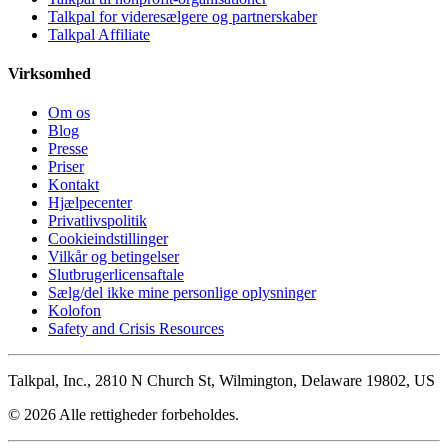
Talkpal for videresælgere og partnerskaber
Talkpal Affiliate
Virksomhed
Om os
Blog
Presse
Priser
Kontakt
Hjælpecenter
Privatlivspolitik
Cookieindstillinger
Vilkår og betingelser
Slutbrugerlicensaftale
Sælg/del ikke mine personlige oplysninger
Kolofon
Safety and Crisis Resources
Talkpal, Inc., 2810 N Church St, Wilmington, Delaware 19802, US
© 2026 Alle rettigheder forbeholdes.