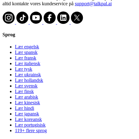
altid kontakte vores kundeservice på
support@talkpal.ai
Sprog
Lær engelsk
Lær spansk
Lær fransk
Lær italiensk
Lær tysk
Lær ukrainsk
Lær hollandsk
Lær svensk
Lær finsk
Lær arabisk
Lær kinesisk
Lær hindi
Lær japansk
Lær koreansk
Lær portugisisk
119+ flere sprog