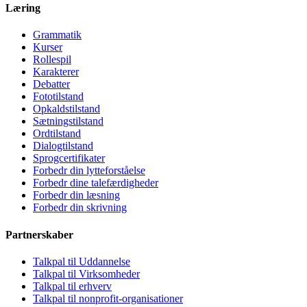
Læring
Grammatik
Kurser
Rollespil
Karakterer
Debatter
Fototilstand
Opkaldstilstand
Sætningstilstand
Ordtilstand
Dialogtilstand
Sprogcertifikater
Forbedr din lytteforståelse
Forbedr dine talefærdigheder
Forbedr din læsning
Forbedr din skrivning
Partnerskaber
Talkpal til Uddannelse
Talkpal til Virksomheder
Talkpal til erhverv
Talkpal til nonprofit-organisationer