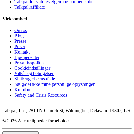
Talkpal for videresælgere og partnerskaber
Talkpal Affiliate
Virksomhed
Om os
Blog
Presse
Priser
Kontakt
Hjælpecenter
Privatlivspolitik
Cookieindstillinger
Vilkår og betingelser
Slutbrugerlicensaftale
Sælg/del ikke mine personlige oplysninger
Kolofon
Safety and Crisis Resources
Talkpal, Inc., 2810 N Church St, Wilmington, Delaware 19802, US
© 2026 Alle rettigheder forbeholdes.