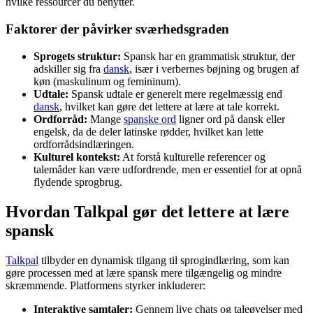
hvilke ressourcer du benytter.
Faktorer der påvirker sværhedsgraden
Sprogets struktur:
Spansk har en grammatisk struktur, der
adskiller sig fra
dansk
, især i verbernes bøjning og brugen af
køn (maskulinum og femininum).
Udtale:
Spansk udtale er generelt mere regelmæssig end
dansk
, hvilket kan gøre det lettere at lære at tale korrekt.
Ordforråd:
Mange
spanske ord
ligner ord på dansk eller
engelsk, da de deler latinske rødder, hvilket kan lette
ordforrådsindlæringen.
Kulturel kontekst:
At forstå kulturelle referencer og
talemåder kan være udfordrende, men er essentiel for at opnå
flydende sprogbrug.
Hvordan Talkpal gør det lettere at lære
spansk
Talkpal
tilbyder en dynamisk tilgang til sprogindlæring, som kan
gøre processen med at lære spansk mere tilgængelig og mindre
skræmmende. Platformens styrker inkluderer:
Interaktive samtaler:
Gennem live chats og taleøvelser med