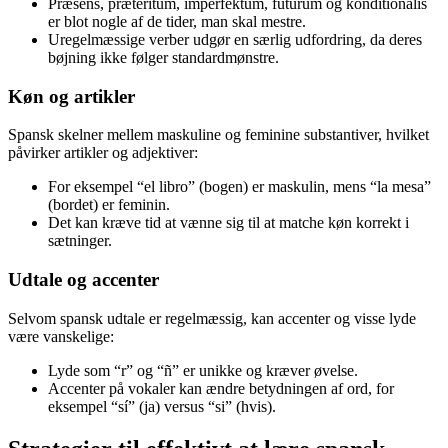
Præsens, præteritum, imperfektum, futurum og konditionalis
er blot nogle af de tider, man skal mestre.
Uregelmæssige verber udgør en særlig udfordring, da deres
bøjning ikke følger standardmønstre.
Køn og artikler
Spansk skelner mellem maskuline og feminine substantiver, hvilket
påvirker artikler og adjektiver:
For eksempel “el libro” (bogen) er maskulin, mens “la mesa”
(bordet) er feminin.
Det kan kræve tid at vænne sig til at matche køn korrekt i
sætninger.
Udtale og accenter
Selvom spansk udtale er regelmæssig, kan accenter og visse lyde
være vanskelige:
Lyde som “r” og “ñ” er unikke og kræver øvelse.
Accenter på vokaler kan ændre betydningen af ord, for
eksempel “sí” (ja) versus “si” (hvis).