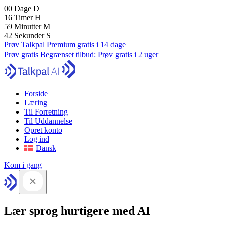
00
Dage
D
16
Timer
H
59
Minutter
M
41
Sekunder
S
Prøv Talkpal Premium gratis i 14 dage
Prøv gratis
Begrænset tilbud:
Prøv gratis i 2 uger
Forside
Læring
Til Forretning
Til Uddannelse
Opret konto
Log ind
Dansk
Kom i gang
Lær sprog hurtigere med AI