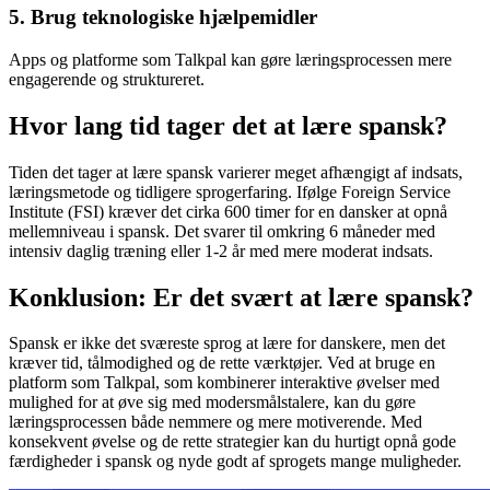
5. Brug teknologiske hjælpemidler
Apps og platforme som Talkpal kan gøre læringsprocessen mere
engagerende og struktureret.
Hvor lang tid tager det at lære spansk?
Tiden det tager at lære spansk varierer meget afhængigt af indsats,
læringsmetode og tidligere sprogerfaring. Ifølge Foreign Service
Institute (FSI) kræver det cirka 600 timer for en dansker at opnå
mellemniveau i spansk. Det svarer til omkring 6 måneder med
intensiv daglig træning eller 1-2 år med mere moderat indsats.
Konklusion: Er det svært at lære spansk?
Spansk er ikke det sværeste sprog at lære for danskere, men det
kræver tid, tålmodighed og de rette værktøjer. Ved at bruge en
platform som Talkpal, som kombinerer interaktive øvelser med
mulighed for at øve sig med modersmålstalere, kan du gøre
læringsprocessen både nemmere og mere motiverende. Med
konsekvent øvelse og de rette strategier kan du hurtigt opnå gode
færdigheder i spansk og nyde godt af sprogets mange muligheder.