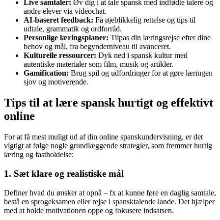
Live samtaler:
Øv dig i at tale spansk med indfødte talere og
andre elever via videochat.
AI-baseret feedback:
Få øjeblikkelig rettelse og tips til
udtale, grammatik og ordforråd.
Personlige læringsplaner:
Tilpas din læringsrejse efter dine
behov og mål, fra begynderniveau til avanceret.
Kulturelle ressourcer:
Dyk ned i spansk kultur med
autentiske materialer som film, musik og artikler.
Gamification:
Brug spil og udfordringer for at gøre læringen
sjov og motiverende.
Tips til at lære spansk hurtigt og effektivt
online
For at få mest muligt ud af din online spanskundervisning, er det
vigtigt at følge nogle grundlæggende strategier, som fremmer hurtig
læring og fastholdelse:
1. Sæt klare og realistiske mål
Definer hvad du ønsker at opnå – fx at kunne føre en daglig samtale,
bestå en sprogeksamen eller rejse i spansktalende lande. Det hjælper
med at holde motivationen oppe og fokusere indsatsen.