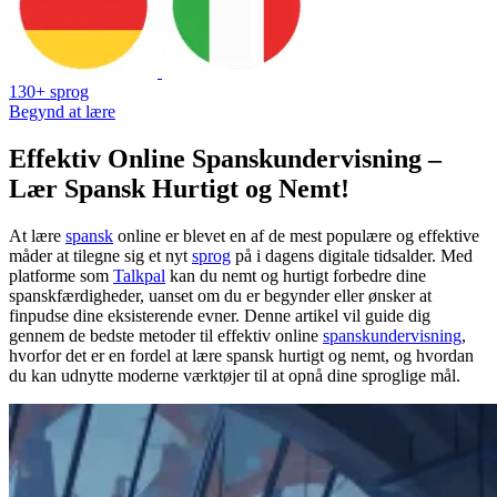
130+ sprog
Begynd at lære
Effektiv Online Spanskundervisning –
Lær Spansk Hurtigt og Nemt!
At lære
spansk
online er blevet en af de mest populære og effektive
måder at tilegne sig et nyt
sprog
på i dagens digitale tidsalder. Med
platforme som
Talkpal
kan du nemt og hurtigt forbedre dine
spanskfærdigheder, uanset om du er begynder eller ønsker at
finpudse dine eksisterende evner. Denne artikel vil guide dig
gennem de bedste metoder til effektiv online
spanskundervisning
,
hvorfor det er en fordel at lære spansk hurtigt og nemt, og hvordan
du kan udnytte moderne værktøjer til at opnå dine sproglige mål.