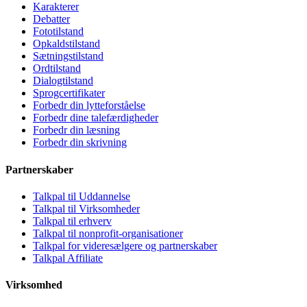
Karakterer
Debatter
Fototilstand
Opkaldstilstand
Sætningstilstand
Ordtilstand
Dialogtilstand
Sprogcertifikater
Forbedr din lytteforståelse
Forbedr dine talefærdigheder
Forbedr din læsning
Forbedr din skrivning
Partnerskaber
Talkpal til Uddannelse
Talkpal til Virksomheder
Talkpal til erhverv
Talkpal til nonprofit-organisationer
Talkpal for videresælgere og partnerskaber
Talkpal Affiliate
Virksomhed