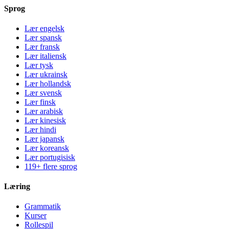
Sprog
Lær engelsk
Lær spansk
Lær fransk
Lær italiensk
Lær tysk
Lær ukrainsk
Lær hollandsk
Lær svensk
Lær finsk
Lær arabisk
Lær kinesisk
Lær hindi
Lær japansk
Lær koreansk
Lær portugisisk
119+ flere sprog
Læring
Grammatik
Kurser
Rollespil