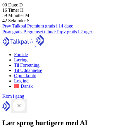
00
Dage
D
16
Timer
H
59
Minutter
M
41
Sekunder
S
Prøv Talkpal Premium gratis i 14 dage
Prøv gratis
Begrænset tilbud:
Prøv gratis i 2 uger
Forside
Læring
Til Forretning
Til Uddannelse
Opret konto
Log ind
Dansk
Kom i gang
Lær sprog hurtigere med AI