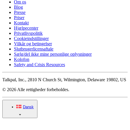
Om os
Blog
Presse
Priser
Kontakt
Hjælpecenter
Privatlivspolitik
Cookieindstillinger
Vilkår og betingelser
Slutbrugerlicensaftale
Sælg/del ikke mine personlige oplysninger
Kolofon
Safety and Crisis Resources
Talkpal, Inc., 2810 N Church St, Wilmington, Delaware 19802, US
© 2026 Alle rettigheder forbeholdes.
Dansk