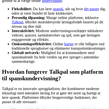
grunde til at vælge online
undervisning
:
Fleksibilitet:
Du kan lære
spansk
, når og hvor
det passer
dig,
uden at være bundet til faste klokkeslæt.
Personlig tilpasning:
Mange online platforme, inklusive
Talkpal
, tilbyder skræddersyede læringsforløb baseret på dit
niveau og dine mål.
Interaktivitet:
Moderne undervisningsværktøjer inkluderer
videoer, quizzer, samtaleøvelser og spil, som gør læringen
engagerende og effektiv.
Omkostningseffektivitet:
Online
kurser
er ofte billigere end
traditionelle sprogkurser og eliminerer transportomkostninger.
Globalt netværk:
Mulighed for at kommunikere med
spansktalende fra hele verden og øve sproget i autentiske
sammenhænge.
Hvordan fungerer Talkpal som platform
til spanskundervisning?
Talkpal er en innovativ sprogplatform, der kombinerer moderne
teknologi med interaktiv læring for at gøre det nemt og hurtigt at
lære spansk. Platformen tilbyder brugervenlige funktioner, der
passer til alle niveauer: