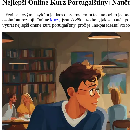
Nejlepší Online Kurz Portugalštiny: Naučt
Učení se novým jazykům je dnes díky moderním technologiím jednodušš
osobnímu rozvoji. Online
kurzy
jsou skvělou volbou, jak se naučit po
vybrat nejlepší online kurz portugalštiny, proč je Talkpal ideální v