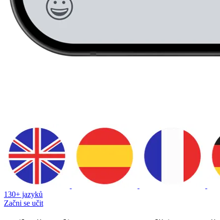
130+ jazyků
Začni se učit