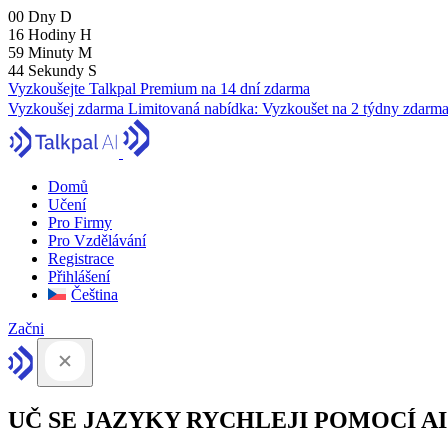
00
Dny
D
16
Hodiny
H
59
Minuty
M
43
Sekundy
S
Vyzkoušejte Talkpal Premium na 14 dní zdarma
Vyzkoušej zdarma
Limitovaná nabídka:
Vyzkoušet na 2 týdny zdarm
Domů
Učení
Pro Firmy
Pro Vzdělávání
Registrace
Přihlášení
Čeština
Začni
UČ SE JAZYKY RYCHLEJI POMOCÍ AI