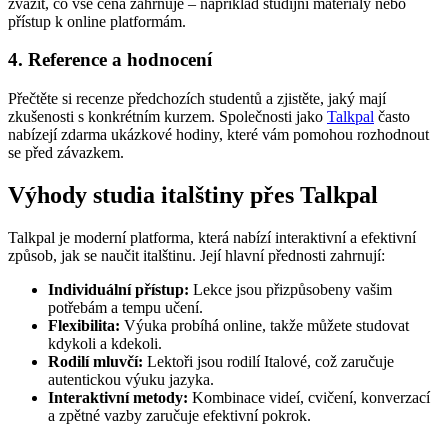
zvážit, co vše cena zahrnuje – například studijní materiály nebo
přístup k online platformám.
4. Reference a hodnocení
Přečtěte si recenze předchozích studentů a zjistěte, jaký mají
zkušenosti s konkrétním kurzem. Společnosti jako
Talkpal
často
nabízejí zdarma ukázkové hodiny, které vám pomohou rozhodnout
se před závazkem.
Výhody studia italštiny přes Talkpal
Talkpal je moderní platforma, která nabízí interaktivní a efektivní
způsob, jak se naučit italštinu. Její hlavní přednosti zahrnují:
Individuální přístup:
Lekce jsou přizpůsobeny vašim
potřebám a tempu učení.
Flexibilita:
Výuka probíhá online, takže můžete studovat
kdykoli a kdekoli.
Rodilí mluvčí:
Lektoři jsou rodilí Italové, což zaručuje
autentickou výuku jazyka.
Interaktivní metody:
Kombinace videí, cvičení, konverzací
a zpětné vazby zaručuje efektivní pokrok.