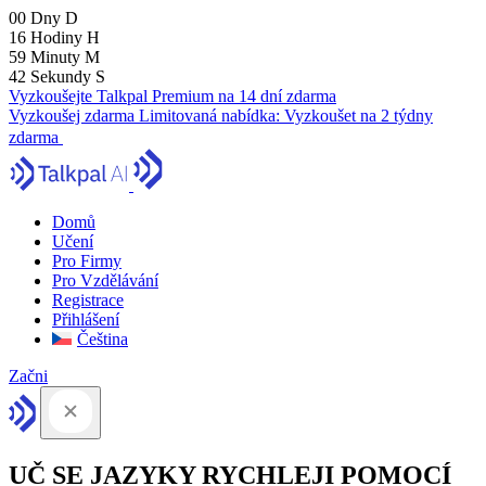
00
Dny
D
16
Hodiny
H
59
Minuty
M
41
Sekundy
S
Vyzkoušejte Talkpal Premium na 14 dní zdarma
Vyzkoušej zdarma
Limitovaná nabídka:
Vyzkoušet na 2 týdny
zdarma
Domů
Učení
Pro Firmy
Pro Vzdělávání
Registrace
Přihlášení
Čeština
Začni
UČ SE JAZYKY RYCHLEJI POMOCÍ