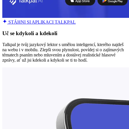
STÁHNI SI APLIKACI TALKPAL
Uč se kdykoli a kdekoli
Talkpal je tvůj jazykový lektor s umělou inteligencí, kterého najdeš
na webu i v mobilu. Zlepši svou plynulost, povídej si o zajímavých
tématech psaním nebo mluvením a dostávej realistické hlasové
zprávy, ať už jsi kdekoli a kdykoli se ti to hodí.