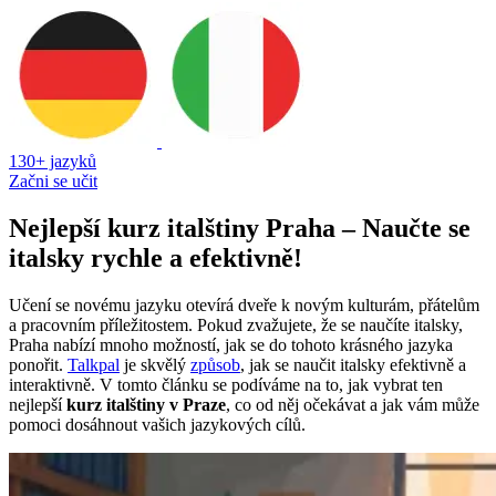
130+ jazyků
Začni se učit
Nejlepší kurz italštiny Praha – Naučte se
italsky rychle a efektivně!
Učení se novému jazyku otevírá dveře k novým kulturám, přátelům
a pracovním příležitostem. Pokud zvažujete, že se naučíte italsky,
Praha nabízí mnoho možností, jak se do tohoto krásného jazyka
ponořit.
Talkpal
je skvělý
způsob
, jak se naučit italsky efektivně a
interaktivně. V tomto článku se podíváme na to, jak vybrat ten
nejlepší
kurz italštiny v Praze
, co od něj očekávat a jak vám může
pomoci dosáhnout vašich jazykových cílů.