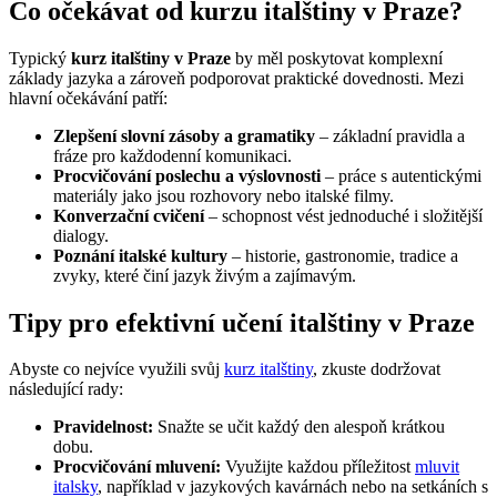
Co očekávat od kurzu italštiny v Praze?
Typický
kurz italštiny v Praze
by měl poskytovat komplexní
základy jazyka a zároveň podporovat praktické dovednosti. Mezi
hlavní očekávání patří:
Zlepšení slovní zásoby a gramatiky
– základní pravidla a
fráze pro každodenní komunikaci.
Procvičování poslechu a výslovnosti
– práce s autentickými
materiály jako jsou rozhovory nebo italské filmy.
Konverzační cvičení
– schopnost vést jednoduché i složitější
dialogy.
Poznání italské kultury
– historie, gastronomie, tradice a
zvyky, které činí jazyk živým a zajímavým.
Tipy pro efektivní učení italštiny v Praze
Abyste co nejvíce využili svůj
kurz italštiny
, zkuste dodržovat
následující rady:
Pravidelnost:
Snažte se učit každý den alespoň krátkou
dobu.
Procvičování mluvení:
Využijte každou příležitost
mluvit
italsky
, například v jazykových kavárnách nebo na setkáních s