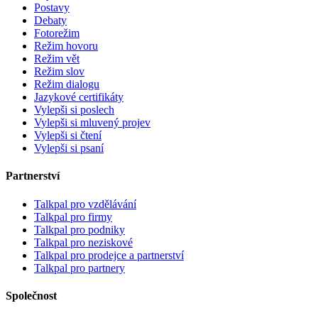
Postavy
Debaty
Fotorežim
Režim hovoru
Režim vět
Režim slov
Režim dialogu
Jazykové certifikáty
Vylepši si poslech
Vylepši si mluvený projev
Vylepši si čtení
Vylepši si psaní
Partnerství
Talkpal pro vzdělávání
Talkpal pro firmy
Talkpal pro podniky
Talkpal pro neziskové
Talkpal pro prodejce a partnerství
Talkpal pro partnery
Společnost