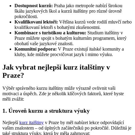
Dostupnost kurzů:
Praha jako metropole nabízí širokou
škálu jazykových škol a kurzů italštiny pro různé úrovně
pokročilosti.
Kvalifikovaní lektoři:
Většina kurzů vede rodilí mluvčí nebo
kvalifikovaní lektoři s bohatými zkušenostmi.
Kombinace s turistikou a kulturou:
Studium italštiny v
Praze můžete spojit s bohatým kulturním programem, který
obohatí vaše jazykové znalosti.
Komunitní podpora:
V Praze existují italské komunity a
kluby, kde můžete procvičovat jazyk i mimo výuku.
Jak vybrat nejlepší kurz italštiny v
Praze?
Výběr správného kurzu italštiny může výrazně ovlivnit vaši
motivaci a úspěch. Zde je několik klíčových faktorů, které byste
měli zvážit:
1. Úroveň kurzu a struktura výuky
Nejlepší
kurz italštiny
v Praze by měl nabízet lekce odpovídající
vašim znalostem – od úplných začátečníků po pokročilé. Důležitá je
také struktura výuky, která by měla zahrnovat: