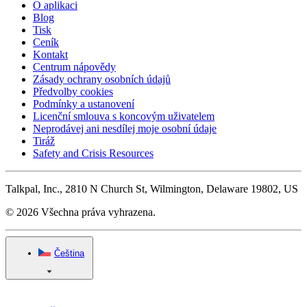
O aplikaci
Blog
Tisk
Ceník
Kontakt
Centrum nápovědy
Zásady ochrany osobních údajů
Předvolby cookies
Podmínky a ustanovení
Licenční smlouva s koncovým uživatelem
Neprodávej ani nesdílej moje osobní údaje
Tiráž
Safety and Crisis Resources
Talkpal, Inc., 2810 N Church St, Wilmington, Delaware 19802, US
© 2026 Všechna práva vyhrazena.
Čeština