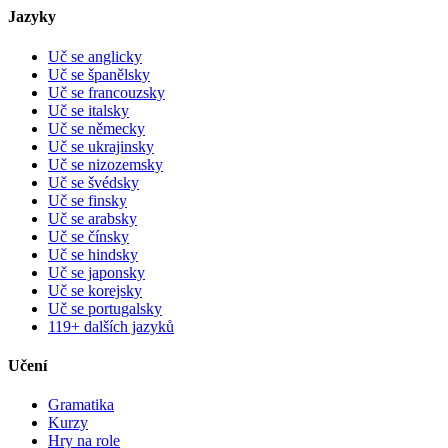
Jazyky
Uč se anglicky
Uč se španělsky
Uč se francouzsky
Uč se italsky
Uč se německy
Uč se ukrajinsky
Uč se nizozemsky
Uč se švédsky
Uč se finsky
Uč se arabsky
Uč se čínsky
Uč se hindsky
Uč se japonsky
Uč se korejsky
Uč se portugalsky
119+ dalších jazyků
Učení
Gramatika
Kurzy
Hry na role