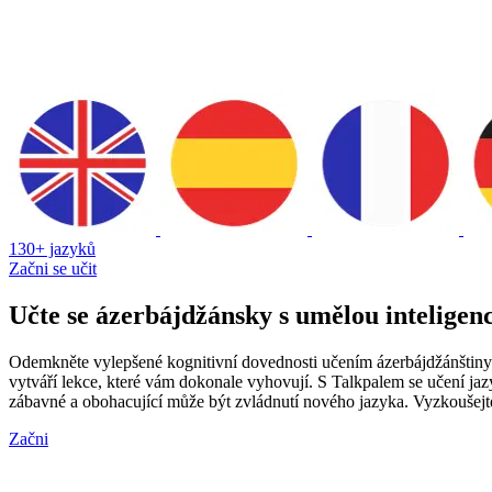
130+ jazyků
Začni se učit
Učte se ázerbájdžánsky s umělou inteligenc
Odemkněte vylepšené kognitivní dovednosti učením ázerbájdžánštiny s
vytváří lekce, které vám dokonale vyhovují. S Talkpalem se učení ja
zábavné a obohacující může být zvládnutí nového jazyka. Vyzkoušej
Začni