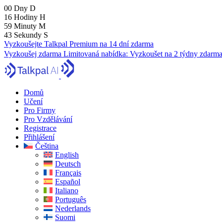
00
Dny
D
16
Hodiny
H
59
Minuty
M
42
Sekundy
S
Vyzkoušejte Talkpal Premium na 14 dní zdarma
Vyzkoušej zdarma
Limitovaná nabídka:
Vyzkoušet na 2 týdny zdarm
Domů
Učení
Pro Firmy
Pro Vzdělávání
Registrace
Přihlášení
Čeština
English
Deutsch
Français
Español
Italiano
Português
Nederlands
Suomi