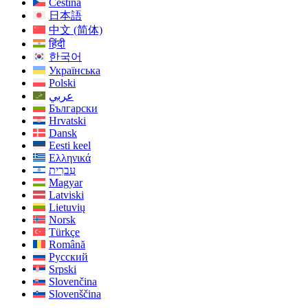
Čeština
日本語
中文 (简体)
हिंदी
한국어
Українська
Polski
عربي
Български
Hrvatski
Dansk
Eesti keel
Ελληνικά
עִברִית
Magyar
Latviski
Lietuvių
Norsk
Türkçe
Română
Русский
Srpski
Slovenčina
Slovenščina