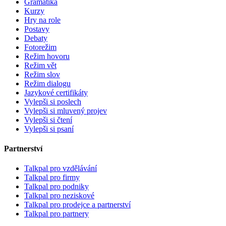
Gramatika
Kurzy
Hry na role
Postavy
Debaty
Fotorežim
Režim hovoru
Režim vět
Režim slov
Režim dialogu
Jazykové certifikáty
Vylepši si poslech
Vylepši si mluvený projev
Vylepši si čtení
Vylepši si psaní
Partnerství
Talkpal pro vzdělávání
Talkpal pro firmy
Talkpal pro podniky
Talkpal pro neziskové
Talkpal pro prodejce a partnerství
Talkpal pro partnery