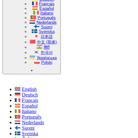
Français
Español
Italiano
Português
Nederlands
Suomi
Svenska
日本語
中文 (简体)
हिंदी
한국어
Українська
Polski
English
Deutsch
Français
Español
Italiano
Português
Nederlands
Suomi
Svenska