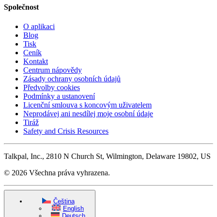
Společnost
O aplikaci
Blog
Tisk
Ceník
Kontakt
Centrum nápovědy
Zásady ochrany osobních údajů
Předvolby cookies
Podmínky a ustanovení
Licenční smlouva s koncovým uživatelem
Neprodávej ani nesdílej moje osobní údaje
Tiráž
Safety and Crisis Resources
Talkpal, Inc., 2810 N Church St, Wilmington, Delaware 19802, US
© 2026 Všechna práva vyhrazena.
Čeština
English
Deutsch