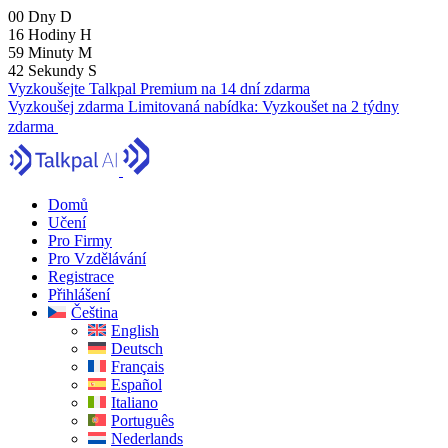
00
Dny
D
16
Hodiny
H
59
Minuty
M
42
Sekundy
S
Vyzkoušejte Talkpal Premium na 14 dní zdarma
Vyzkoušej zdarma
Limitovaná nabídka:
Vyzkoušet na 2 týdny
zdarma
Domů
Učení
Pro Firmy
Pro Vzdělávání
Registrace
Přihlášení
Čeština
English
Deutsch
Français
Español
Italiano
Português
Nederlands