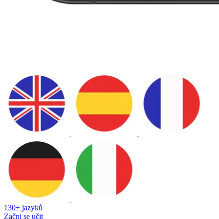
130+ jazyků
Začni se učit