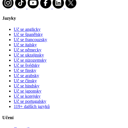
Jazyky
Uč se anglicky
Uč se španělsky
Uč se francouzsky
Uč se italsky
Uč se německy
Uč se ukrajinsky
Uč se nizozemsky
Uč se švédsky
Uč se finsky
Uč se arabsky
Uč se čínsky
Uč se hindsky
Uč se japonsky
Uč se korejsky
Uč se portugalsky
119+ dalších jazyků
Učení