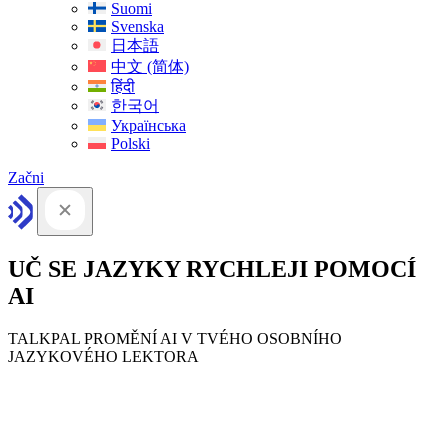
Suomi
Svenska
日本語
中文 (简体)
हिंदी
한국어
Українська
Polski
Začni
UČ SE JAZYKY RYCHLEJI POMOCÍ
AI
TALKPAL PROMĚNÍ AI V TVÉHO OSOBNÍHO
JAZYKOVÉHO LEKTORA