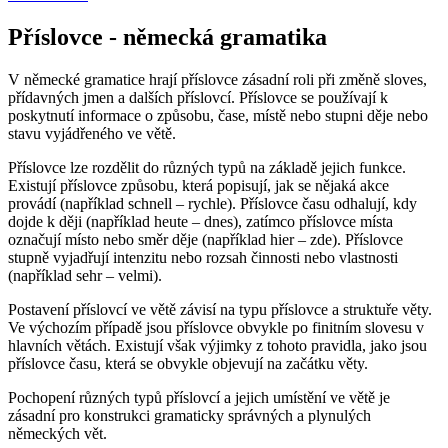
Příslovce - německá gramatika
V německé gramatice hrají příslovce zásadní roli při změně sloves,
přídavných jmen a dalších příslovcí. Příslovce se používají k
poskytnutí informace o způsobu, čase, místě nebo stupni děje nebo
stavu vyjádřeného ve větě.
Příslovce lze rozdělit do různých typů na základě jejich funkce.
Existují příslovce způsobu, která popisují, jak se nějaká akce
provádí (například schnell – rychle). Příslovce času odhalují, kdy
dojde k ději (například heute – dnes), zatímco příslovce místa
označují místo nebo směr děje (například hier – zde). Příslovce
stupně vyjadřují intenzitu nebo rozsah činnosti nebo vlastnosti
(například sehr – velmi).
Postavení příslovcí ve větě závisí na typu příslovce a struktuře věty.
Ve výchozím případě jsou příslovce obvykle po finitním slovesu v
hlavních větách. Existují však výjimky z tohoto pravidla, jako jsou
příslovce času, která se obvykle objevují na začátku věty.
Pochopení různých typů příslovcí a jejich umístění ve větě je
zásadní pro konstrukci gramaticky správných a plynulých
německých vět.