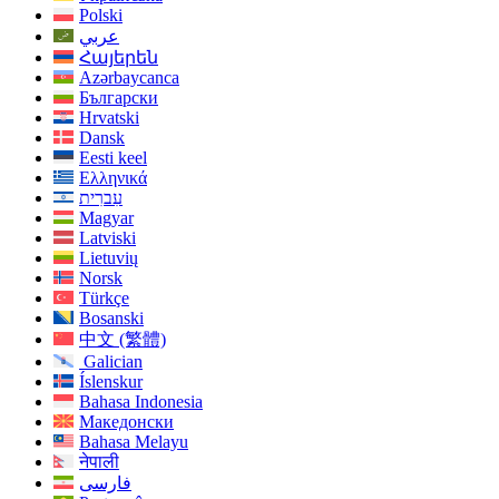
Polski
عربي
Հայերեն
Azərbaycanca
Български
Hrvatski
Dansk
Eesti keel
Ελληνικά
עִברִית
Magyar
Latviski
Lietuvių
Norsk
Türkçe
Bosanski
中文 (繁體)
Galician
Íslenskur
Bahasa Indonesia
Македонски
Bahasa Melayu
नेपाली
فارسی