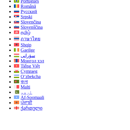
Português
Română
Русский
Srpski
Slovenčina
Slovenščina
தமிழ்
ภาษาไทย
Shqip
Gaeilge
سۆرانی
Монгол хэл
Tiếng Việt
Cymraeg
O‘zbekcha
বাংলা
Malti
اردو
Af-Soomaali
ਪੰਜਾਬੀ
ქართული