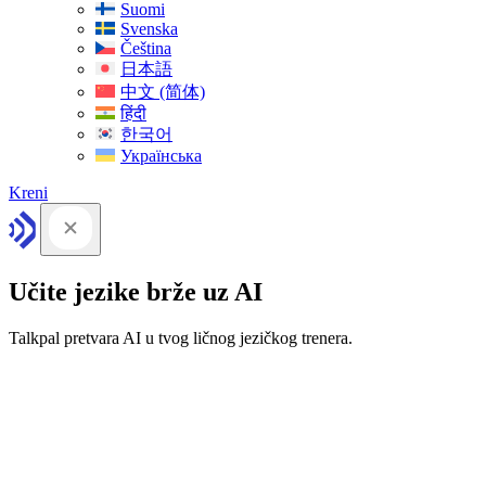
Suomi
Svenska
Čeština
日本語
中文 (简体)
हिंदी
한국어
Українська
Kreni
Učite jezike brže uz AI
Talkpal pretvara AI u tvog ličnog jezičkog trenera.