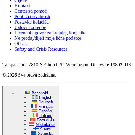
Cijene
Kontakt
Centar za pomoć
Politika privatnosti
Postavke kolačića
Uslovi i odredbe
Licencni ugovor za krajnjeg korisnika
Ne prodaj/dijeli moje lične podatke
Otisak
Safety and Crisis Resources
Talkpal, Inc., 2810 N Church St, Wilmington, Delaware 19802, US
© 2026 Sva prava zadržana.
Bosanski
English
Deutsch
Français
Español
Italiano
Português
Nederlands
Suomi
Svenska