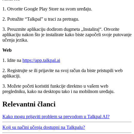
1. Otvorite Google Play Store na svom uređaju.
2. Potražite “Talkpal” u traci za pretragu.
3. Preuzmite aplikaciju dodirom dugmeta „Instaliraj“. Otvorite
aplikaciju nakon što je instalirate kako biste započeli svoje putovanje
učenja jezika.
Web
1. Idite na
https://app.talkpal.ai
2. Registrujte se ili prijavite na svoj račun da biste pristupili web
aplikaciji.
3. Možete početi koristiti funkcije direktno u vašem web
pregledniku, kako na desktopu tako i na mobilnom uređaju.
Relevantni članci
Kako mogu prijaviti problem sa prevodom u Talkpal AI?
Koji su načini učenja dostupni na Talkpalu?