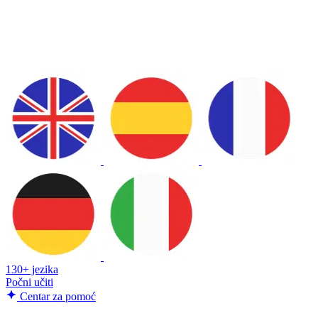
130+ jezika
Počni učiti
Centar za pomoć