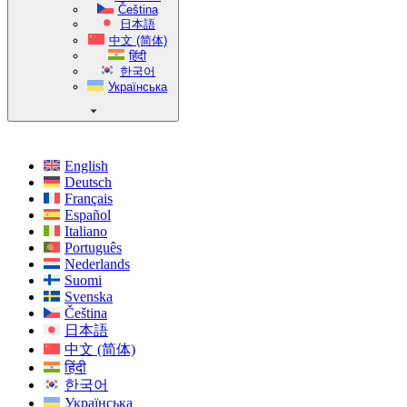
Čeština
日本語
中文 (简体)
हिंदी
한국어
Українська
English
Deutsch
Français
Español
Italiano
Português
Nederlands
Suomi
Svenska
Čeština
日本語
中文 (简体)
हिंदी
한국어
Українська