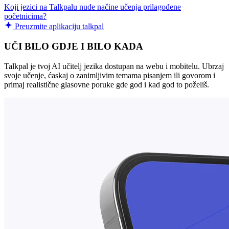
Koji jezici na Talkpalu nude načine učenja prilagođene
početnicima?
Preuzmite aplikaciju talkpal
UČI BILO GDJE I BILO KADA
Talkpal je tvoj AI učitelj jezika dostupan na webu i mobitelu. Ubrzaj
svoje učenje, ćaskaj o zanimljivim temama pisanjem ili govorom i
primaj realistične glasovne poruke gde god i kad god to poželiš.