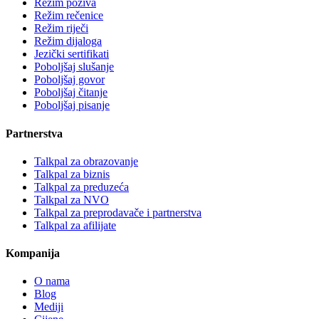
Režim poziva
Režim rečenice
Režim riječi
Režim dijaloga
Jezički sertifikati
Poboljšaj slušanje
Poboljšaj govor
Poboljšaj čitanje
Poboljšaj pisanje
Partnerstva
Talkpal za obrazovanje
Talkpal za biznis
Talkpal za preduzeća
Talkpal za NVO
Talkpal za preprodavače i partnerstva
Talkpal za afilijate
Kompanija
O nama
Blog
Mediji