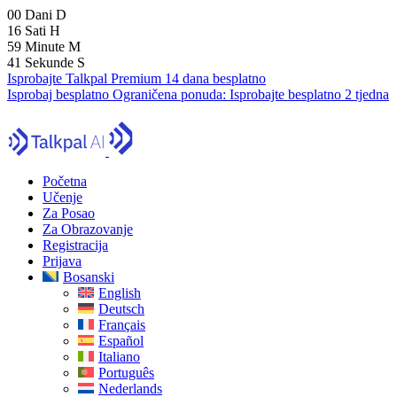
00
Dani
D
16
Sati
H
59
Minute
M
40
Sekunde
S
Isprobajte Talkpal Premium 14 dana besplatno
Isprobaj besplatno
Ograničena ponuda:
Isprobajte besplatno 2 tjedna
Početna
Učenje
Za Posao
Za Obrazovanje
Registracija
Prijava
Bosanski
English
Deutsch
Français
Español
Italiano
Português
Nederlands