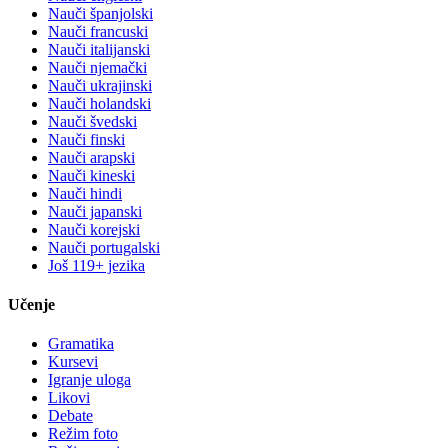
Nauči španjolski
Nauči francuski
Nauči italijanski
Nauči njemački
Nauči ukrajinski
Nauči holandski
Nauči švedski
Nauči finski
Nauči arapski
Nauči kineski
Nauči hindi
Nauči japanski
Nauči korejski
Nauči portugalski
Još 119+ jezika
Učenje
Gramatika
Kursevi
Igranje uloga
Likovi
Debate
Režim foto