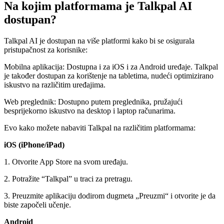
Na kojim platformama je Talkpal AI
dostupan?
Talkpal AI je dostupan na više platformi kako bi se osigurala
pristupačnost za korisnike:
Mobilna aplikacija: Dostupna i za iOS i za Android uređaje. Talkpal
je također dostupan za korištenje na tabletima, nudeći optimizirano
iskustvo na različitim uređajima.
Web preglednik: Dostupno putem preglednika, pružajući
besprijekorno iskustvo na desktop i laptop računarima.
Evo kako možete nabaviti Talkpal na različitim platformama:
iOS (iPhone/iPad)
1. Otvorite App Store na svom uređaju.
2. Potražite “Talkpal” u traci za pretragu.
3. Preuzmite aplikaciju dodirom dugmeta „Preuzmi“ i otvorite je da
biste započeli učenje.
Android