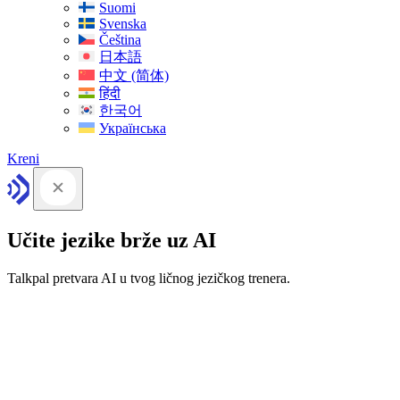
Suomi
Svenska
Čeština
日本語
中文 (简体)
हिंदी
한국어
Українська
Kreni
Učite jezike brže uz AI
Talkpal pretvara AI u tvog ličnog jezičkog trenera.