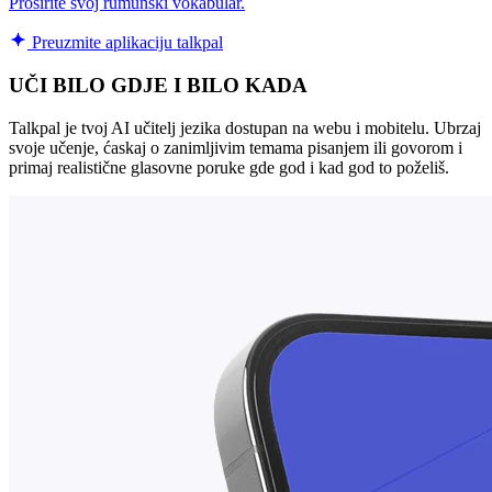
Proširite svoj rumunski vokabular.
Preuzmite aplikaciju talkpal
UČI BILO GDJE I BILO KADA
Talkpal je tvoj AI učitelj jezika dostupan na webu i mobitelu. Ubrzaj
svoje učenje, ćaskaj o zanimljivim temama pisanjem ili govorom i
primaj realistične glasovne poruke gde god i kad god to poželiš.