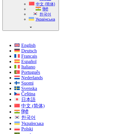
中文 (简体)
हिंदी
한국어
Українська
English
Deutsch
Français
Español
Italiano
Português
Nederlands
Suomi
Svenska
Čeština
日本語
中文 (简体)
हिंदी
한국어
Українська
Polski