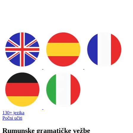
130+ jezika
Počni učiti
Rumunske gramatičke vežbe