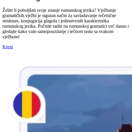
Želite li poboljšati svoje znanje rumunskog jezika? Vježbanje
gramatičkih vježbi je siguran način za savladavanje rečenične
strukture, konjugacija glagola i jedinstvenih karakteristika
rumunskog jezika. Počnite raditi na rumunskoj gramatici već danas i
gledajte kako vam samopouzdanje i tečnost rastu sa svakom
vježbom!
Kreni