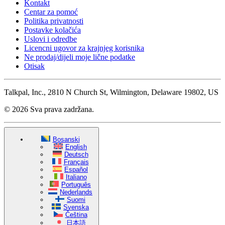
Kontakt
Centar za pomoć
Politika privatnosti
Postavke kolačića
Uslovi i odredbe
Licencni ugovor za krajnjeg korisnika
Ne prodaj/dijeli moje lične podatke
Otisak
Talkpal, Inc., 2810 N Church St, Wilmington, Delaware 19802, US
© 2026 Sva prava zadržana.
Bosanski
English
Deutsch
Français
Español
Italiano
Português
Nederlands
Suomi
Svenska
Čeština
日本語