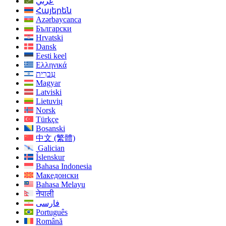
عربي
Հայերեն
Azərbaycanca
Български
Hrvatski
Dansk
Eesti keel
Ελληνικά
עִברִית
Magyar
Latviski
Lietuvių
Norsk
Türkçe
Bosanski
中文 (繁體)
Galician
Íslenskur
Bahasa Indonesia
Македонски
Bahasa Melayu
नेपाली
فارسی
Português
Română