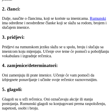
2. članci:
Dalje, naučite o člancima, koji se koriste sa imenicama.
Rumunski
ima određene i neodređene članke koji se slažu sa rodom, brojem i
slučajem imenice.
3. pridjevi:
Pridjevi na rumunskom jeziku slažu se u spolu, broju i slučaju sa
imenicom koju mijenjaju. Učenje ove teme će pomoći u poboljšanju
vokabulara i izgradnje rečenica.
4. zamjenice/determinatori:
Oni zamenjuju ili prate imenice. Učenje će vam pomoći da
izbjegnete ponavljanje i učinite svoje rečenice raznovrsnijim.
5. glagoli:
Glagoli su u srži rečenica. Oni označavaju akcije ili stanja
postojanja. Rumunski glagoli su konjugovani prema raspoloženju,
napetosti, osobi i broju.