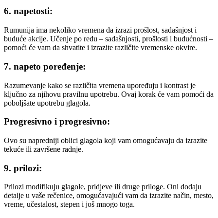
6. napetosti:
Rumunija ima nekoliko vremena da izrazi prošlost, sadašnjost i
buduće akcije. Učenje po redu – sadašnjosti, prošlosti i budućnosti –
pomoći će vam da shvatite i izrazite različite vremenske okvire.
7. napeto poređenje:
Razumevanje kako se različita vremena upoređuju i kontrast je
ključno za njihovu pravilnu upotrebu. Ovaj korak će vam pomoći da
poboljšate upotrebu glagola.
Progresivno i progresivno:
Ovo su napredniji oblici glagola koji vam omogućavaju da izrazite
tekuće ili završene radnje.
9. prilozi:
Prilozi modifikuju glagole, pridjeve ili druge priloge. Oni dodaju
detalje u vaše rečenice, omogućavajući vam da izrazite način, mesto,
vreme, učestalost, stepen i još mnogo toga.