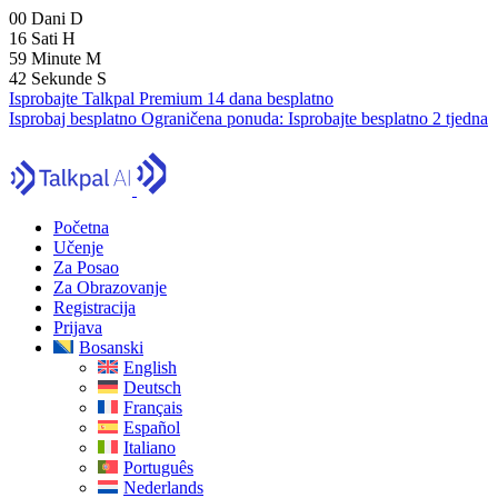
00
Dani
D
16
Sati
H
59
Minute
M
41
Sekunde
S
Isprobajte Talkpal Premium 14 dana besplatno
Isprobaj besplatno
Ograničena ponuda:
Isprobajte besplatno 2 tjedna
Početna
Učenje
Za Posao
Za Obrazovanje
Registracija
Prijava
Bosanski
English
Deutsch
Français
Español
Italiano
Português
Nederlands