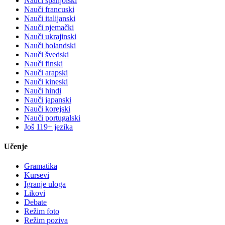
Nauči španjolski
Nauči francuski
Nauči italijanski
Nauči njemački
Nauči ukrajinski
Nauči holandski
Nauči švedski
Nauči finski
Nauči arapski
Nauči kineski
Nauči hindi
Nauči japanski
Nauči korejski
Nauči portugalski
Još 119+ jezika
Učenje
Gramatika
Kursevi
Igranje uloga
Likovi
Debate
Režim foto
Režim poziva