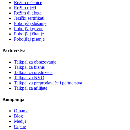
Režim rečenice
Režim riječi
Režim dijaloga
Jezički sertifikati
Poboljšaj slušanje
Poboljšaj govor
Poboljšaj čitanje
Poboljšaj pisanje
Partnerstva
Talkpal za obrazovanje
Talkpal za biznis
Talkpal za preduzeća
Talkpal za NVO
Talkpal za preprodavače i partnerstva
Talkpal za afilijate
Kompanija
O nama
Blog
Mediji
Cijene