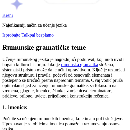
Kreni
Najefikasniji način za učenje jezika
Isprobajte Talkpal besplatno
Rumunske gramatičke teme
Učenje rumunskog jezika je nagrađujući poduhvat, koji nudi uvid u
bogatu kulturu i istoriju. Iako je
rumunska gramatika
složena,
sistematski pristup može da je učini upravljivom. Ključ je razumjeti
njegovu strukturu i pravila, počevši od osnovnih elemenata i
postepeno se krećući prema naprednim temama. Ovaj vodič pruža
optimalan slijed za učenje rumunske gramatike, sa fokusom na
vremena, glagole, imenice, članke, zamjenice/determinatore,
pridjeve, priloge, uvjete, prijedloge i konstrukciju rečenica.
1. imenice:
Počnite sa učenjem rumunskih imenica, koje imaju pol i slučajeve.
Upoznavanje sa oblicima imenica pomaže u razumevanju osnova
jezika.