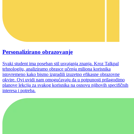
Personalizirano obrazovanje
Svaki student ima poseban stil usvajanja znanja. Kroz Talkpal
tehnologiju, analiziramo obrasce učenja miliona korisnika
istovremeno kako bismo izgradili izuzetno efikasne obrazovne
okvire. Ovi uvidi nam omogućavaju da u potpunosti prilagodimo
planove lekcija za svakog korisnika na osnovu njihovih specifičnih
interesa i potreba.