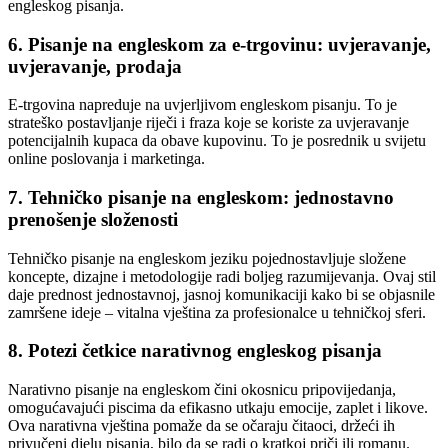
engleskog pisanja.
6. Pisanje na engleskom za e-trgovinu: uvjeravanje,
uvjeravanje, prodaja
E-trgovina napreduje na uvjerljivom engleskom pisanju. To je
strateško postavljanje riječi i fraza koje se koriste za uvjeravanje
potencijalnih kupaca da obave kupovinu. To je posrednik u svijetu
online poslovanja i marketinga.
7. Tehničko pisanje na engleskom: jednostavno
prenošenje složenosti
Tehničko pisanje na engleskom jeziku pojednostavljuje složene
koncepte, dizajne i metodologije radi boljeg razumijevanja. Ovaj stil
daje prednost jednostavnoj, jasnoj komunikaciji kako bi se objasnile
zamršene ideje – vitalna vještina za profesionalce u tehničkoj sferi.
8. Potezi četkice narativnog engleskog pisanja
Narativno pisanje na engleskom čini okosnicu pripovijedanja,
omogućavajući piscima da efikasno utkaju emocije, zaplet i likove.
Ova narativna vještina pomaže da se očaraju čitaoci, držeći ih
privučeni djelu pisanja, bilo da se radi o kratkoj priči ili romanu.