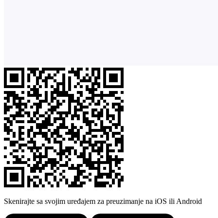
Skenirajte sa svojim uređajem za preuzimanje na iOS ili Android