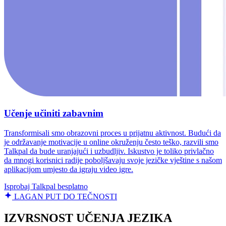
Učenje učiniti zabavnim
Transformisali smo obrazovni proces u prijatnu aktivnost. Budući da
je održavanje motivacije u online okruženju često teško, razvili smo
Talkpal da bude uranjajući i uzbudljiv. Iskustvo je toliko privlačno
da mnogi korisnici radije poboljšavaju svoje jezičke vještine s našom
aplikacijom umjesto da igraju video igre.
Isprobaj Talkpal besplatno
LAGAN PUT DO TEČNOSTI
IZVRSNOST UČENJA JEZIKA