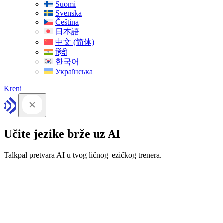
Suomi
Svenska
Čeština
日本語
中文 (简体)
हिंदी
한국어
Українська
Kreni
Učite jezike brže uz AI
Talkpal pretvara AI u tvog ličnog jezičkog trenera.