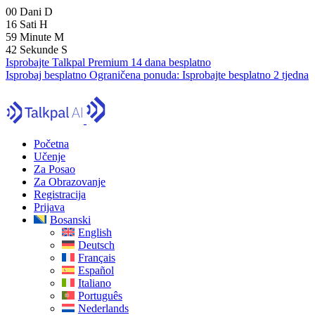
00
Dani
D
16
Sati
H
59
Minute
M
41
Sekunde
S
Isprobajte Talkpal Premium 14 dana besplatno
Isprobaj besplatno
Ograničena ponuda:
Isprobajte besplatno 2 tjedna
Početna
Učenje
Za Posao
Za Obrazovanje
Registracija
Prijava
Bosanski
English
Deutsch
Français
Español
Italiano
Português
Nederlands