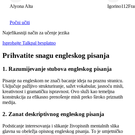
Alyona Alta
Igorino112Franc
Počni učiti
Najefikasniji način za učenje jezika
Isprobajte Talkpal besplatno
Prihvatite snagu engleskog pisanja
1. Razumijevanje stubova engleskog pisanja
Pisanje na engleskom ne znači bacanje ideja na praznu stranicu.
Uključuje pažljivo strukturiranje, sažet vokabular, jasnoću misli,
kreativnost i gramatičku ispravnost. Ovo služi kao temeljna
konstrukcija za efikasno prenošenje misli preko široko priznatih
medija.
2. Zanat deskriptivnog engleskog pisanja
Podsticanje interesovanja i slikanje živopisnih mentalnih slika
glavna su obeležja opisnog engleskog pisanja. To je umjetničko