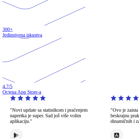
300+
Jedinstvena iskustva
4.7
/5
Ocjena App Store-a
"Novi update sa statistikom i praćenjem
"Ovo je zaista i
napretka je super. Sad još više volim
beskrajnu praks
aplikaciju."
dinamičnih i zani