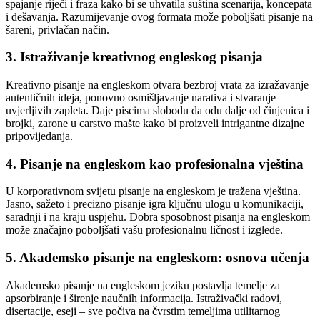
spajanje riječi i fraza kako bi se uhvatila suština scenarija, koncepata
i dešavanja. Razumijevanje ovog formata može poboljšati pisanje na
šareni, privlačan način.
3. Istraživanje kreativnog engleskog pisanja
Kreativno pisanje na engleskom otvara bezbroj vrata za izražavanje
autentičnih ideja, ponovno osmišljavanje narativa i stvaranje
uvjerljivih zapleta. Daje piscima slobodu da odu dalje od činjenica i
brojki, zarone u carstvo mašte kako bi proizveli intrigantne dizajne
pripovijedanja.
4. Pisanje na engleskom kao profesionalna vještina
U korporativnom svijetu pisanje na engleskom je tražena vještina.
Jasno, sažeto i precizno pisanje igra ključnu ulogu u komunikaciji,
saradnji i na kraju uspjehu. Dobra sposobnost pisanja na engleskom
može značajno poboljšati vašu profesionalnu ličnost i izglede.
5. Akademsko pisanje na engleskom: osnova učenja
Akademsko pisanje na engleskom jeziku postavlja temelje za
apsorbiranje i širenje naučnih informacija. Istraživački radovi,
disertacije, eseji – sve počiva na čvrstim temeljima utilitarnog