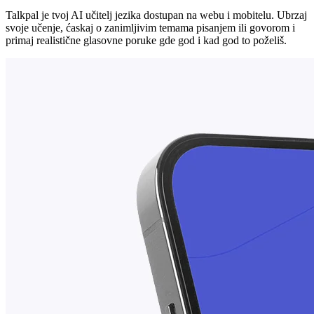
Talkpal je tvoj AI učitelj jezika dostupan na webu i mobitelu. Ubrzaj
svoje učenje, ćaskaj o zanimljivim temama pisanjem ili govorom i
primaj realistične glasovne poruke gde god i kad god to poželiš.