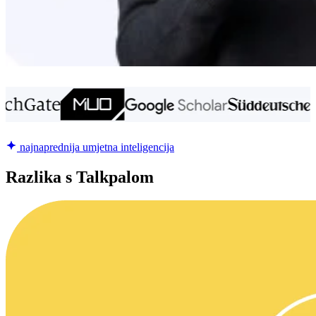
najnaprednija umjetna inteligencija
Razlika s Talkpalom