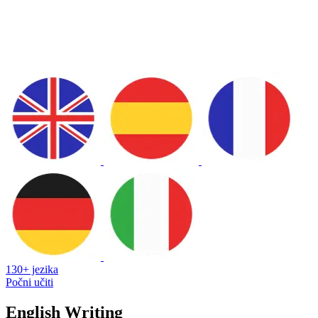
130+ jezika
Počni učiti
English Writing