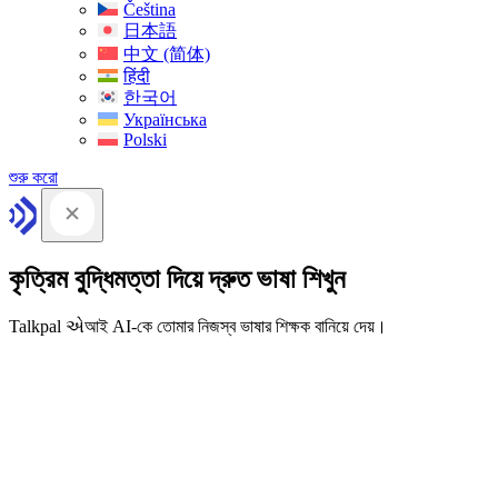
Čeština
日本語
中文 (简体)
हिंदी
한국어
Українська
Polski
শুরু করো
কৃত্রিম বুদ্ধিমত্তা দিয়ে দ্রুত ভাষা শিখুন
Talkpal એআই AI-কে তোমার নিজস্ব ভাষার শিক্ষক বানিয়ে দেয়।