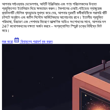
আপনার সফ্টওয়্যার ডেভেলপার, আইটি ইঞ্জিনিয়ার এবং পণ্য পরিচালকদের উন্নত
প্রযুক্তিগত ইতালিয়ান দিয়ে ক্ষমতায়ন করুন। টকপালের এআই-গাইডেড ল্যাঙ্গুয়েজ
প্ল্যাটফর্মটি মৌলিক শব্দভান্ডার মুখস্থ করে দেয়, আপনার দূরবর্তী কর্মীবাহিনীকে সরাসরি খাঁটি
চটপটে অনুষ্ঠান এবং জটিল সিস্টেম আর্কিটেকচার আলোচনায় রাখে। ইতালীয় প্রযুক্তি
পরিভাষা, উচ্চারণ এবং পেশাদার বিতরণে তাত্ক্ষণিক অডিও সংশোধনের সাথে, আপনার দল
24/7 কথোপকথনের দক্ষতা অর্জন করবে – অপ্রত্যাশিত স্প্রিন্ট চক্রে নির্বিঘ্নে ফিট
করে।
শুরু করো
বিনামূল্যে পরামর্শ বুক করুন