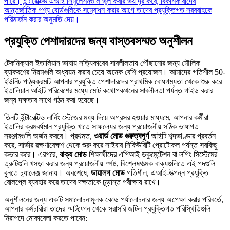
পারে। ইন্টারেক্টিভ এআই সিমুলেশনগুলি ভুল করার ভয় দূর করে, বিকাশকারীদের
আন্তর্জাতিক পণ্য বোর্ডগুলিকে সম্বোধন করার আগে তাদের প্রযুক্তিগত সরবরাহকে
পরিমার্জন করার অনুমতি দেয়।
প্রযুক্তি পেশাদারদের জন্য বাস্তবসম্মত অনুশীলন
টেকনিক্যাল ইতালিয়ান ভাষায় সত্যিকারের সাবলীলতায় পৌঁছানোর জন্য মৌলিক
ব্যাকরণের নিয়মগুলি অধ্যয়ন করার চেয়ে অনেক বেশি প্রয়োজন। আমাদের গতিশীল 50-
ইউনিট পাঠ্যক্রমটি আপনার প্রযুক্তি পেশাদারদের প্রাথমিক বোধগম্যতা থেকে শুরু করে
ইতালিয়ান আইটি পরিবেশের মধ্যে মোট কথোপকথনের সাবলীলতা পর্যন্ত গাইড করার
জন্য দক্ষতার সাথে গঠন করা হয়েছে।
তিনটি ইন্টারেক্টিভ লার্নিং স্টেজের মধ্য দিয়ে অগ্রসর হওয়ার মাধ্যমে, আপনার কর্মীরা
ইতালির ক্রমবর্ধমান প্রযুক্তি খাতে সাফল্যের জন্য প্রয়োজনীয় সঠিক ভাষাগত
সরঞ্জামগুলি অর্জন করবে। প্রথমত,
ওয়ার্ড মোড গুরুত্বপূর্ণ
আইটি শব্দভাণ্ডার প্রবর্তন
করে, সার্ভার রক্ষণাবেক্ষণ থেকে শুরু করে সাইবার সিকিউরিটি প্রোটোকল পর্যন্ত সবকিছু
কভার করে। এরপরে,
বাক্য মোড
শিক্ষার্থীদের এপিআই ডকুমেন্টেশন বা লগিং সিস্টেমের
ত্রুটিগুলি খসড়া করার জন্য প্রয়োজনীয় স্পষ্ট, বিশ্লেষণাত্মক বাক্যগুলিতে এই পদগুলি
বুনতে চ্যালেঞ্জ জানায়। অবশেষে,
ডায়ালগ মোড
গতিশীল, এআই-উত্পন্ন প্রযুক্তি
রোলপ্লে ব্যবহার করে তাদের দক্ষতাকে চূড়ান্ত পরীক্ষায় রাখে।
অনুশীলনের জন্য একটি সমালোচনামূলক কোড পর্যালোচনার জন্য অপেক্ষা করার পরিবর্তে,
আপনার কর্মচারীরা তাদের স্মার্টফোন থেকে সরাসরি জটিল প্রযুক্তিগত পরিস্থিতিগুলি
নিরাপদে মোকাবেলা করতে পারেন: