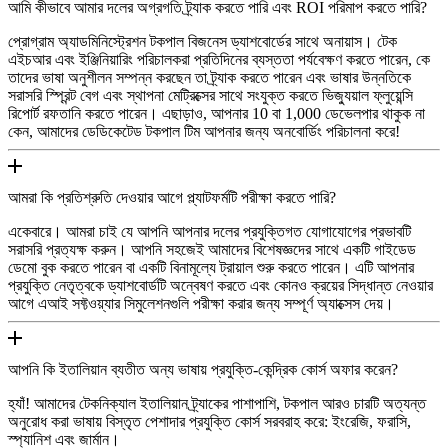
আমি কীভাবে আমার দলের অগ্রগতি ট্র্যাক করতে পারি এবং ROI পরিমাপ করতে পারি?
প্রোগ্রাম অ্যাডমিনিস্ট্রেশন টকপাল বিজনেস ড্যাশবোর্ডের সাথে অনায়াস। টেক
এইচআর এবং ইঞ্জিনিয়ারিং পরিচালকরা প্রতিদিনের ব্যস্ততা পর্যবেক্ষণ করতে পারেন, কে
তাদের ভাষা অনুশীলন সম্পন্ন করছেন তা ট্র্যাক করতে পারেন এবং ভাষার উন্নতিকে
সরাসরি স্প্রিন্ট বেগ এবং স্থাপনা মেট্রিক্সের সাথে সংযুক্ত করতে ভিজ্যুয়াল ফ্লুয়েন্সি
রিপোর্ট রফতানি করতে পারেন। এছাড়াও, আপনার 10 বা 1,000 ডেভেলপার থাকুক না
কেন, আমাদের ডেডিকেটেড টকপাল টিম আপনার জন্য অনবোর্ডিং পরিচালনা করে!
আমরা কি প্রতিশ্রুতি দেওয়ার আগে প্ল্যাটফর্মটি পরীক্ষা করতে পারি?
একেবারে। আমরা চাই যে আপনি আপনার দলের প্রযুক্তিগত যোগাযোগের প্রভাবটি
সরাসরি প্রত্যক্ষ করুন। আপনি সহজেই আমাদের বিশেষজ্ঞদের সাথে একটি গাইডেড
ডেমো বুক করতে পারেন বা একটি বিনামূল্যে ট্রায়াল শুরু করতে পারেন। এটি আপনার
প্রযুক্তি নেতৃত্বকে ড্যাশবোর্ডটি অন্বেষণ করতে এবং কোনও ক্রয়ের সিদ্ধান্ত নেওয়ার
আগে এআই সফ্টওয়্যার সিমুলেশনগুলি পরীক্ষা করার জন্য সম্পূর্ণ অ্যাক্সেস দেয়।
আপনি কি ইতালিয়ান ব্যতীত অন্য ভাষায় প্রযুক্তি-কেন্দ্রিক কোর্স অফার করেন?
হ্যাঁ! আমাদের টেকনিক্যাল ইতালিয়ান ট্র্যাকের পাশাপাশি, টকপাল আরও চারটি অত্যন্ত
অনুরোধ করা ভাষায় বিস্তৃত পেশাদার প্রযুক্তি কোর্স সরবরাহ করে: ইংরেজি, ফরাসি,
স্প্যানিশ এবং জার্মান।