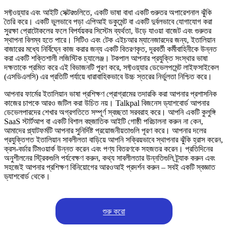
সফ্টওয়্যার এবং আইটি সেক্টরগুলিতে, একটি ভাষা বাধা একটি গুরুতর অপারেশনাল ঝুঁকি
তৈরি করে। একটি ভুলভাবে পড়া এপিআই ডকুমেন্ট বা একটি দুর্বলভাবে যোগাযোগ করা
সুরক্ষা প্রোটোকলের ফলে বিপর্যয়কর সিস্টেম ব্যর্থতা, উড়ে যাওয়া বাজেট এবং গুরুতর
স্থাপনা বিলম্ব হতে পারে। সিটিও এবং টেক এইচআর ম্যানেজারদের জন্য, ইতালিয়ান
বাজারের মধ্যে নির্বিঘ্নে কাজ করার জন্য একটি বিতরণকৃত, দূরবর্তী কর্মীবাহিনীকে উন্নত
করা একটি শক্তিশালী লজিস্টিক চ্যালেঞ্জ। টকপাল আপনার প্রযুক্তি সংস্থার ভাষা
দক্ষতাকে প্রমিত করে এই বিভাজনটি পূরণ করে, সফ্টওয়্যার ডেভেলপমেন্ট লাইফসাইকেল
(এসডিএলসি) এর প্রতিটি পর্যায়ে ধারাবাহিকভাবে উচ্চ স্তরের নির্ভুলতা নিশ্চিত করে।
আপনার ফার্মের ইতালিয়ান ভাষা প্রশিক্ষণ প্রোগ্রামের তদারকি করা আপনার প্রশাসনিক
কাজের চাপকে আরও জটিল করা উচিত নয়। Talkpal বিজনেস ড্যাশবোর্ড আপনার
ডেভেলপারদের শেখার অগ্রগতিতে সম্পূর্ণ স্বচ্ছতা সরবরাহ করে। আপনি একটি কুলুঙ্গি
SaaS স্টার্টআপ বা একটি বিশাল বহুজাতিক আইটি গোষ্ঠী পরিচালনা করুন না কেন,
আমাদের প্ল্যাটফর্মটি আপনার সুনির্দিষ্ট প্রয়োজনীয়তাগুলি পূরণ করে। আপনার দলের
প্রযুক্তিগত ইতালিয়ান সাবলীলতা বাড়িয়ে আপনি সক্রিয়ভাবে স্থাপনার ঝুঁকি হ্রাস করেন,
ক্রস-বর্ডার টিমওয়ার্ক উন্নত করেন এবং পণ্য বিতরণকে সহজতর করেন। প্রতিদিনের
অনুশীলনের স্ট্রিকগুলি পর্যবেক্ষণ করুন, কথ্য সাবলীলতার উন্নতিগুলি ট্র্যাক করুন এবং
সহজেই আপনার প্রশিক্ষণ বিনিয়োগের আরওআই প্রদর্শন করুন – সবই একটি স্বজ্ঞাত
ড্যাশবোর্ড থেকে।
শুরু করো