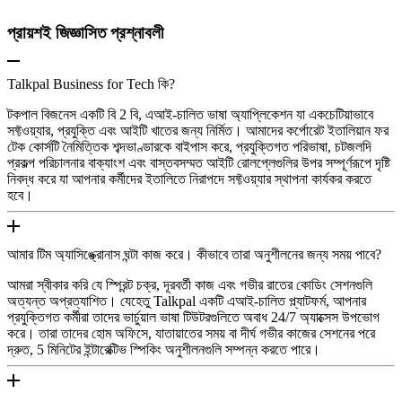
প্রায়শই জিজ্ঞাসিত প্রশ্নাবলী
Talkpal Business for Tech কি?
টকপাল বিজনেস একটি বি 2 বি, এআই-চালিত ভাষা অ্যাপ্লিকেশন যা একচেটিয়াভাবে
সফ্টওয়্যার, প্রযুক্তি এবং আইটি খাতের জন্য নির্মিত। আমাদের কর্পোরেট ইতালিয়ান ফর
টেক কোর্সটি নৈমিত্তিক শব্দভাণ্ডারকে বাইপাস করে, প্রযুক্তিগত পরিভাষা, চটজলদি
প্রকল্প পরিচালনার বাক্যাংশ এবং বাস্তবসম্মত আইটি রোলপ্লেগুলির উপর সম্পূর্ণরূপে দৃষ্টি
নিবদ্ধ করে যা আপনার কর্মীদের ইতালিতে নিরাপদে সফ্টওয়্যার স্থাপনা কার্যকর করতে
হবে।
আমার টিম অ্যাসিঙ্ক্রোনাস ঘন্টা কাজ করে। কীভাবে তারা অনুশীলনের জন্য সময় পাবে?
আমরা স্বীকার করি যে স্প্রিন্ট চক্র, দূরবর্তী কাজ এবং গভীর রাতের কোডিং সেশনগুলি
অত্যন্ত অপ্রত্যাশিত। যেহেতু Talkpal একটি এআই-চালিত প্ল্যাটফর্ম, আপনার
প্রযুক্তিগত কর্মীরা তাদের ভার্চুয়াল ভাষা টিউটরগুলিতে অবাধ 24/7 অ্যাক্সেস উপভোগ
করে। তারা তাদের হোম অফিসে, যাতায়াতের সময় বা দীর্ঘ গভীর কাজের সেশনের পরে
দ্রুত, 5 মিনিটের ইন্টারেক্টিভ স্পিকিং অনুশীলনগুলি সম্পন্ন করতে পারে।