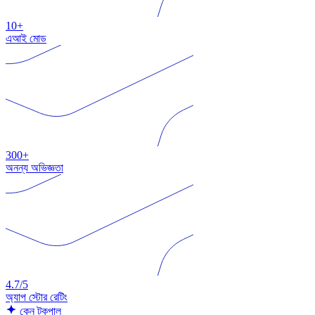
10+
এআই মোড
300+
অনন্য অভিজ্ঞতা
4.7/5
অ্যাপ স্টোর রেটিং
কেন টকপাল