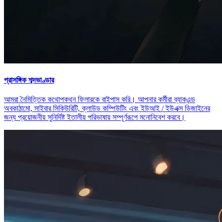
প্রাসঙ্গিক শব্দভাণ্ডার
আমরা নৈমিত্তিক কথোপকথন ফিলারকে বাইপাস করি। আপনার কর্মীরা ব্যাকএন্ড
অবকাঠামো, সাইবার সিকিউরিটি, ক্লাউড কম্পিউটিং এবং ইউআই / ইউএক্স ডিজাইনের
জন্য প্রয়োজনীয় সুনির্দিষ্ট ইতালীয় পরিভাষায় সম্পূর্ণরূপে মনোনিবেশ করবে।