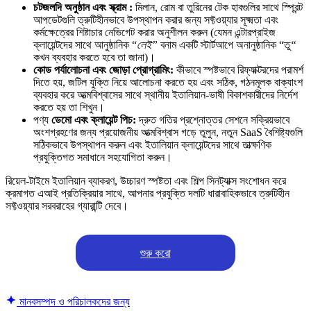
চটজলদি অনুষ্ঠান এবং স্ক্রাম :
মিলান, রোম বা তুরিনের টেক হাবগুলির সাথে স্প্রিন্ট
আপডেটগুলি ত্রুটিহীনভাবে উপস্থাপন করার জন্য সফ্টওয়্যার সূক্ষ্মতা এবং
কর্মক্ষেত্রের শিষ্টাচার নেভিগেট করার অনুশীলন করুন (যেমন এন্টারপ্রাইজ
ক্লায়েন্টদের সাথে আনুষ্ঠানিক “
লেই”
বনাম একটি স্টার্টআপে অনানুষ্ঠানিক “তু
“
কখন ব্যবহার করতে হবে তা জানা)।
কোড পর্যালোচনা এবং জোড়া প্রোগ্রামিং:
কীভাবে স্পষ্টভাবে রিফ্যাক্টরদের পরামর্শ
দিতে হয়, জটিল যুক্তি নিয়ে আলোচনা করতে হয় এবং সঠিক, গঠনমূলক বাক্যাংশ
ব্যবহার করে আত্মবিশ্বাসের সাথে স্থানীয় ইতালিয়ান-ভাষী বিকাশকারীদের নির্দেশ
করতে হয় তা শিখুন।
পণ্য
ডেমো এবং ক্লায়েন্ট পিচ:
দ্রুত গতির প্রশ্নোত্তর সেশনে সক্রিয়ভাবে
অংশগ্রহণের জন্য প্রয়োজনীয় আত্মবিশ্বাস গড়ে তুলুন, নতুন SaaS বৈশিষ্ট্যগুলি
সঠিকভাবে উপস্থাপন করুন এবং ইতালিয়ান ক্লায়েন্টদের সাথে তাত্ক্ষণিক
প্রযুক্তিগত সমাধানে সহযোগিতা করুন।
রিয়েল-টাইমে ইতালিয়ান ব্যাকরণ, উচ্চারণ স্পষ্টতা এবং শিল্প সিনট্যাক্স সংশোধন করে
ক্রমাগত এআই প্রতিক্রিয়ার সাথে, আপনার প্রযুক্তি দলটি ধারাবাহিকভাবে ত্রুটিহীন
সফ্টওয়্যার সরবরাহের গ্যারান্টি দেবে।
শুরু করো
মানবসম্পদ ও পরিচালকদের জন্য