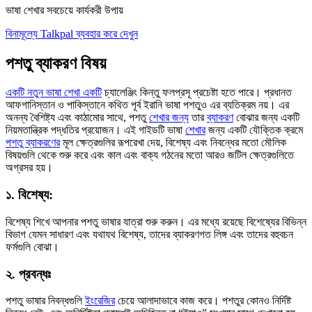
ভাষা শেখার সবচেয়ে কার্যকরী উপায়
বিনামূল্যে Talkpal ব্যবহার করে দেখুন
পশতু ব্যাকরণ বিষয়
একটি নতুন ভাষা শেখা একটি
চ্যালেঞ্জিং কিন্তু ফলপ্রসূ প্রচেষ্টা হতে পারে। প্রধানত
আফগানিস্তান ও পাকিস্তানে কথিত পূর্ব ইরানি ভাষা পশতুও এর ব্যতিক্রম নয়। এর
অনন্য বৈশিষ্ট্য এবং কাঠামোর সাথে, পশতু
শেখার জন্য
তার
ব্যাকরণ
বোঝার জন্য একটি
নিয়মতান্ত্রিক পদ্ধতির প্রয়োজন। এই গাইডটি ভাষা
শেখার
জন্য একটি যৌক্তিক ক্রমে
পশতু ব্যাকরণের
মূল ক্ষেত্রগুলির রূপরেখা দেয়, বিশেষ্য এবং নিবন্ধের মতো মৌলিক
বিষয়গুলি থেকে শুরু করে এবং কাল এবং বাক্য গঠনের মতো আরও জটিল ক্ষেত্রগুলিতে
অগ্রসর হয়।
১. বিশেষ্য:
বিশেষ্য শিখে আপনার পশতু ভাষার যাত্রা শুরু করুন। এর মধ্যে রয়েছে বিশেষ্যের বিভিন্ন
বিভাগ যেমন সাধারণ এবং যথাযথ বিশেষ্য, তাদের ব্যাকরণগত লিঙ্গ এবং তাদের বহুবচন
ফর্মগুলি বোঝা।
২. প্রবন্ধঃ
পশতু ভাষার নিবন্ধগুলি
ইংরেজির
চেয়ে আলাদাভাবে কাজ করে। পশতুর কোনও নির্দিষ্ট