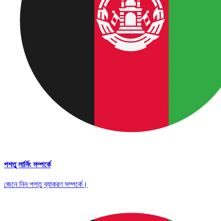
পশতু লার্নিং সম্পর্কে
জেনে নিন পশতু ব্যাকরণ সম্পর্কে।