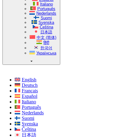
Italiano
Português
Nederlands
Suomi
Svenska
Čeština
日本語
中文 (简体)
हिंदी
한국어
Українська
English
Deutsch
Français
Español
Italiano
Português
Nederlands
Suomi
Svenska
Čeština
日本語