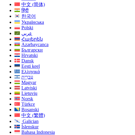
中文 (简体)
हिंदी
한국어
Українська
Polski
عربي
Հայերեն
Azərbaycanca
Български
Hrvatski
Dansk
Eesti keel
Ελληνικά
עִברִית
Magyar
Latviski
Lietuvių
Norsk
Türkçe
Bosanski
中文 (繁體)
Galician
Íslenskur
Bahasa Indonesia