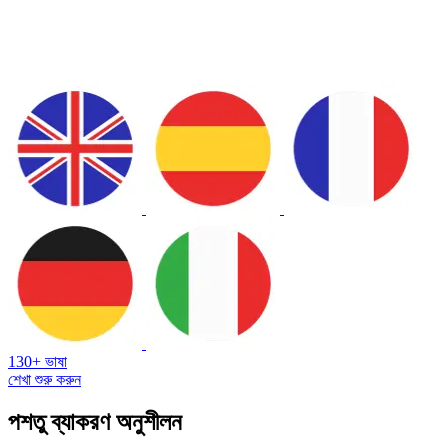
130+ ভাষা
শেখা শুরু করুন
পশতু ব্যাকরণ অনুশীলন