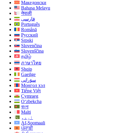
Македонски
Bahasa Melayu
नेपाली
فارسی
Português
Română
Русский
Srpski
Slovenčina
Slovenščina
தமிழ்
ภาษาไทย
Shqip
Gaeilge
سۆرانی
Монгол хэл
Tiếng Việt
Cymraeg
O‘zbekcha
বাংলা
Malti
اردو
Af-Soomaali
ਪੰਜਾਬੀ