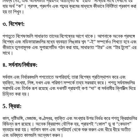
নিবন্ধ নেই, এবং অনির্দিষ্টতা প্রায়শই অচিহ্নিত বা “ইয়াও” সংখ্যার সাথে দেখানো হয়
যার অর্থ “ক”। প্রসঙ্গ, প্রদর্শন এবং শব্দের ক্রমের মাধ্যমে কীভাবে নির্দিষ্টতা প্রকাশ করা
হয় তা শিখুন।
৩. বিশেষণ:
পশতুতে বিশেষণগুলি সাধারণত তাদের বিশেষ্যের আগে থাকে। আপনাকে অনেক প্রসঙ্গে
বিশেষ্য এবং মডিফায়ারগুলির মধ্যে ব্যবহৃত লিঙ্কার শব্দ “-ই” সম্পর্কেও শিখতে হবে এবং
কীভাবে তুলনামূলক এবং সুপারলেটিভ গঠন করা যায়, সাধারণত “টার” এবং “টার টুলো” এর
সাথে।
৪. সর্বনাম/নির্ধারক:
সর্বনাম এবং নির্ধারকগুলি পশতোতে অপরিহার্য; তারা বিশেষ্য প্রতিস্থাপন করে এবং
ব্যক্তি, সংখ্যা, লিঙ্গ, দখল এবং পরিমাণ সম্পর্কে তথ্য সরবরাহ করে। পশতু সর্বনামগুলির
সরাসরি এবং তির্যক রূপ রয়েছে এবং দখলটি প্রায়শই কণা “দা” বা সর্বনামীয় ক্লিটিক্স দিয়ে
চিহ্নিত করা হয়।
5. ক্রিয়া:
কাল, দৃষ্টিভঙ্গি, মেজাজ, কণ্ঠস্বর, ব্যক্তি এবং সংখ্যার উপর নির্ভর করে পশতু ক্রিয়াগুলির
বিভিন্ন রূপ রয়েছে। অনেক ক্রিয়াপদ যৌগিক হয়, প্রায়শই “কোল” ডু বা “কেডাল”
ব্যবহার করা হয়। বর্তমান কাল এবং অপরিহার্য থেকে শুরু করুন এবং ধীরে ধীরে অতীত
এবং ভবিষ্যত কালগুলি অন্বেষণ করুন।