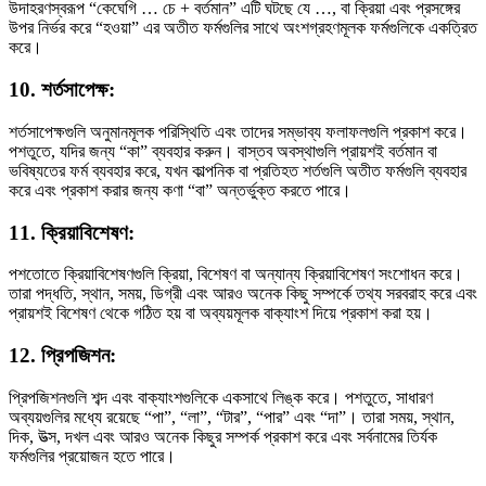
উদাহরণস্বরূপ “কেঘেগি … চে + বর্তমান” এটি ঘটছে যে …, বা ক্রিয়া এবং প্রসঙ্গের
উপর নির্ভর করে “হওয়া” এর অতীত ফর্মগুলির সাথে অংশগ্রহণমূলক ফর্মগুলিকে একত্রিত
করে।
10. শর্তসাপেক্ষ:
শর্তসাপেক্ষগুলি অনুমানমূলক পরিস্থিতি এবং তাদের সম্ভাব্য ফলাফলগুলি প্রকাশ করে।
পশতুতে, যদির জন্য “কা” ব্যবহার করুন। বাস্তব অবস্থাগুলি প্রায়শই বর্তমান বা
ভবিষ্যতের ফর্ম ব্যবহার করে, যখন কাল্পনিক বা প্রতিহত শর্তগুলি অতীত ফর্মগুলি ব্যবহার
করে এবং প্রকাশ করার জন্য কণা “বা” অন্তর্ভুক্ত করতে পারে।
11. ক্রিয়াবিশেষণ:
পশতোতে ক্রিয়াবিশেষণগুলি ক্রিয়া, বিশেষণ বা অন্যান্য ক্রিয়াবিশেষণ সংশোধন করে।
তারা পদ্ধতি, স্থান, সময়, ডিগ্রী এবং আরও অনেক কিছু সম্পর্কে তথ্য সরবরাহ করে এবং
প্রায়শই বিশেষণ থেকে গঠিত হয় বা অব্যয়মূলক বাক্যাংশ দিয়ে প্রকাশ করা হয়।
12. প্রিপজিশন:
প্রিপজিশনগুলি শব্দ এবং বাক্যাংশগুলিকে একসাথে লিঙ্ক করে। পশতুতে, সাধারণ
অব্যয়গুলির মধ্যে রয়েছে “পা”, “লা”, “টার”, “পার” এবং “দা”। তারা সময়, স্থান,
দিক, উত্স, দখল এবং আরও অনেক কিছুর সম্পর্ক প্রকাশ করে এবং সর্বনামের তির্যক
ফর্মগুলির প্রয়োজন হতে পারে।