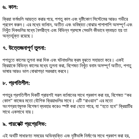
৬. কাল:
ক্রিয়া ফর্মগুলি আয়ত্ত করার পরে, পশতু কাল এবং দৃষ্টিকোণ সিস্টেমের আরও গভীরে
প্রবেশ করুন। এর মধ্যে বর্তমান, অতীত এবং ভবিষ্যত বোঝার পাশাপাশি অসম্পূর্ণ এবং
নিখুঁত দিকগুলির মধ্যে বৈপরীত্য এবং বিভিন্ন প্রসঙ্গে সেগুলি কীভাবে ব্যবহৃত হয় তা
অন্তর্ভুক্ত রয়েছে।
৭. উত্তেজনাপূর্ণ তুলনা:
পশতুতে কালের তুলনা করা দিক এবং ঘটনাগুলির ক্রম বুঝতে সহায়তা করে। একই
ক্রিয়াকে বিভিন্ন কালের মধ্যে তুলনা করা, বিশেষত নিখুঁত বনাম অসম্পূর্ণ অতীত, পশতু
ভাষার আরও ভাল বোঝাপড়া সরবরাহ করবে।
৮. প্রগতিশীল:
পশতুর প্রগতিশীল দিকটি প্রায়শই সরল বর্তমানের সাথে প্রকাশ করা হয়, বিশেষত “কর
কোল” কাজের মতো যৌগিক ক্রিয়াগুলির সাথে। এটি “রাওয়ান” এর মতো
অংশগ্রহণমূলক বিশেষণ ব্যবহার করেও স্পষ্ট করা যেতে পারে, যা “হতে হবে” ক্রিয়াটির
সাথে একসাথে যায়।
৯. পারফেক্ট প্রগ্রেসিভ:
এই অর্থটি সাধারণত সময়ের অভিব্যক্তি এবং দৃষ্টিভঙ্গি নির্মাণের সাথে প্রকাশ করা হয়,