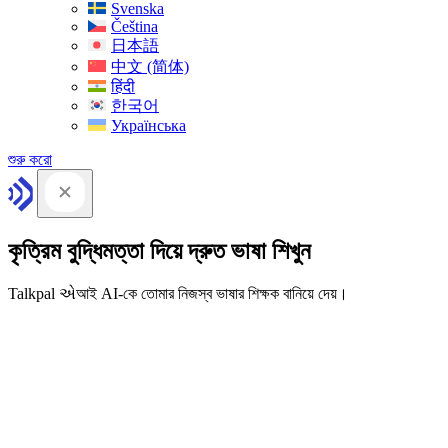
Svenska
Čeština
日本語
中文 (简体)
हिंदी
한국어
Українська
শুরু করো
কৃত্রিম বুদ্ধিমত্তা দিয়ে দ্রুত ভাষা শিখুন
Talkpal એআই AI-কে তোমার নিজস্ব ভাষার শিক্ষক বানিয়ে দেয়।