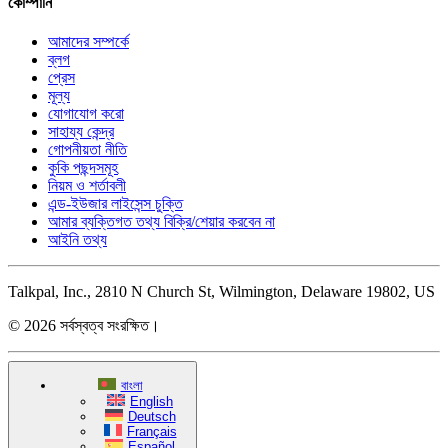
কোম্পানি
আমাদের সম্পর্কে
ব্লগ
প্রেস
মূল্য
যোগাযোগ করো
সাহায্য কেন্দ্র
গোপনীয়তা নীতি
কুকি পছন্দসমূহ
নিয়ম ও শর্তাবলী
এন্ড-ইউজার লাইসেন্স চুক্তি
আমার ব্যক্তিগত তথ্য বিক্রি/শেয়ার করবেন না
আইনি তথ্য
Talkpal, Inc., 2810 N Church St, Wilmington, Delaware 19802, US
© 2026 সর্বস্বত্ব সংরক্ষিত।
বাংলা
English
Deutsch
Français
Español