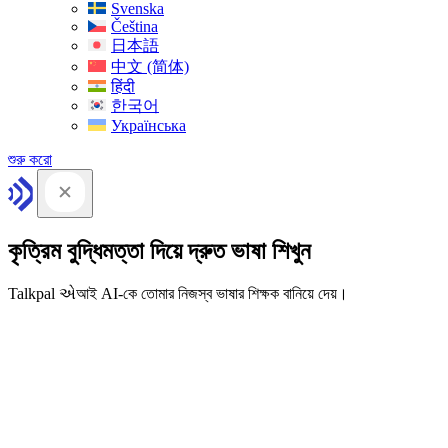
Svenska
Čeština
日本語
中文 (简体)
हिंदी
한국어
Українська
শুরু করো
কৃত্রিম বুদ্ধিমত্তা দিয়ে দ্রুত ভাষা শিখুন
Talkpal એআই AI-কে তোমার নিজস্ব ভাষার শিক্ষক বানিয়ে দেয়।