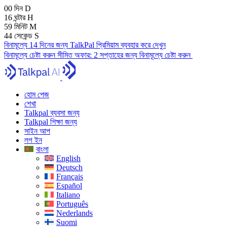
00
দিন
D
16
ঘন্টার
H
59
মিনিট
M
43
সেকেন্ড
S
বিনামূল্যে 14 দিনের জন্য TalkPal প্রিমিয়াম ব্যবহার করে দেখুন
বিনামূল্যে চেষ্টা করুন
সীমিত অফার:
2 সপ্তাহের জন্য বিনামূল্যে চেষ্টা করুন
হোম পেজ
শেখা
Talkpal ব্যবসা জন্য
Talkpal শিক্ষা জন্য
সাইন আপ
লগ ইন
বাংলা
English
Deutsch
Français
Español
Italiano
Português
Nederlands
Suomi