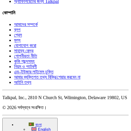
অ্যাফিলিয়েটের জন্য Talkpal
কোম্পানি
আমাদের সম্পর্কে
ব্লগ
প্রেস
মূল্য
যোগাযোগ করো
সাহায্য কেন্দ্র
গোপনীয়তা নীতি
কুকি পছন্দসমূহ
নিয়ম ও শর্তাবলী
এন্ড-ইউজার লাইসেন্স চুক্তি
আমার ব্যক্তিগত তথ্য বিক্রি/শেয়ার করবেন না
আইনি তথ্য
Talkpal, Inc., 2810 N Church St, Wilmington, Delaware 19802, US
© 2026 সর্বস্বত্ব সংরক্ষিত।
বাংলা
English