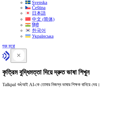
Svenska
Čeština
日本語
中文 (简体)
हिंदी
한국어
Українська
শুরু করো
কৃত্রিম বুদ্ধিমত্তা দিয়ে দ্রুত ভাষা শিখুন
Talkpal એআই AI-কে তোমার নিজস্ব ভাষার শিক্ষক বানিয়ে দেয়।