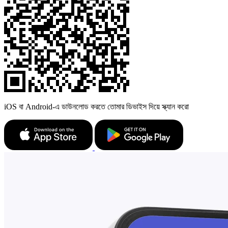
iOS বা Android-এ ডাউনলোড করতে তোমার ডিভাইস দিয়ে স্ক্যান করো