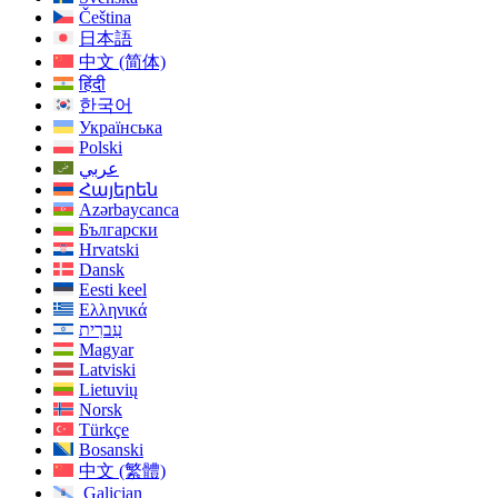
Čeština
日本語
中文 (简体)
हिंदी
한국어
Українська
Polski
عربي
Հայերեն
Azərbaycanca
Български
Hrvatski
Dansk
Eesti keel
Ελληνικά
עִברִית
Magyar
Latviski
Lietuvių
Norsk
Türkçe
Bosanski
中文 (繁體)
Galician