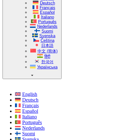
Deutsch
Français
Español
Italiano
Português
Nederlands
Suomi
Svenska
Čeština
日本語
中文 (简体)
हिंदी
한국어
Українська
English
Deutsch
Français
Español
Italiano
Português
Nederlands
Suomi
Svenska