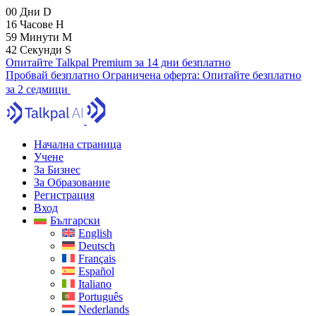
00
Дни
D
16
Часове
H
59
Минути
M
41
Секунди
S
Опитайте Talkpal Premium за 14 дни безплатно
Пробвай безплатно
Ограничена оферта:
Опитайте безплатно
за 2 седмици
Начална страница
Учене
За Бизнес
За Образование
Регистрация
Вход
Български
English
Deutsch
Français
Español
Italiano
Português
Nederlands