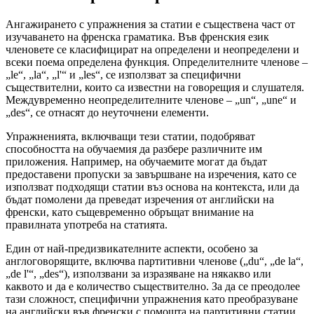
Ангажирането с упражнения за статии е съществена част от
изучаването на френска граматика. Във френския език
членовете се класифицират на определени и неопределени и
всеки поема определена функция. Определителните членове –
„le“, „la“, „l'“ и „les“, се използват за специфични
съществителни, които са известни на говорещия и слушателя.
Междувременно неопределителните членове – „un“, „une“ и
„des“, се отнасят до неуточнени елементи.
Упражненията, включващи тези статии, подобряват
способността на обучаемия да разбере различните им
приложения. Например, на обучаемите могат да бъдат
предоставени пропуски за завършване на изречения, като се
използват подходящи статии въз основа на контекста, или да
бъдат помолени да преведат изречения от английски на
френски, като същевременно обръщат внимание на
правилната употреба на статията.
Един от най-предизвикателните аспекти, особено за
англоговорящите, включва партитивни членове („du“, „de la“,
„de l'“, „des“), използвани за изразяване на някакво или
каквото и да е количество съществително. За да се преодолее
тази сложност, специфични упражнения като преобразуване
на английски във френски с помощта на партитивни статии