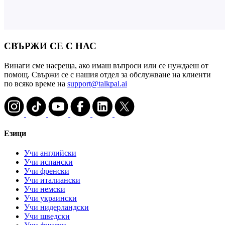
СВЪРЖИ СЕ С НАС
Винаги сме насреща, ако имаш въпроси или се нуждаеш от
помощ. Свържи се с нашия отдел за обслужване на клиенти
по всяко време на
support@talkpal.ai
Езици
Учи английски
Учи испански
Учи френски
Учи италиански
Учи немски
Учи украински
Учи нидерландски
Учи шведски