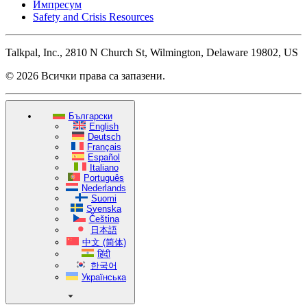
Импресум
Safety and Crisis Resources
Talkpal, Inc., 2810 N Church St, Wilmington, Delaware 19802, US
© 2026 Всички права са запазени.
Български
English
Deutsch
Français
Español
Italiano
Português
Nederlands
Suomi
Svenska
Čeština
日本語
中文 (简体)
हिंदी
한국어
Українська