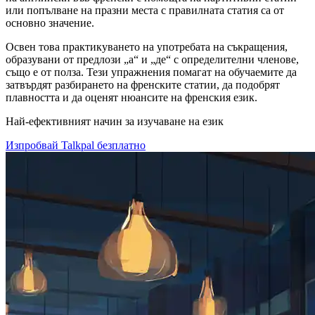
или попълване на празни места с правилната статия са от
основно значение.
Освен това практикуването на употребата на съкращения,
образувани от предлози „а“ и „де“ с определителни членове,
също е от полза. Тези упражнения помагат на обучаемите да
затвърдят разбирането на френските статии, да подобрят
плавността и да оценят нюансите на френския език.
Най-ефективният начин за изучаване на език
Изпробвай Talkpal безплатно