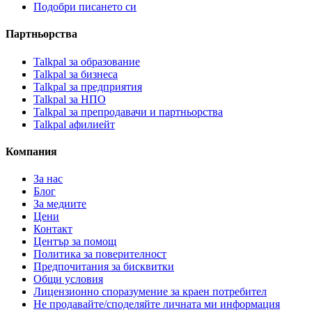
Подобри писането си
Партньорства
Talkpal за образование
Talkpal за бизнеса
Talkpal за предприятия
Talkpal за НПО
Talkpal за препродавачи и партньорства
Talkpal афилиейт
Компания
За нас
Блог
За медиите
Цени
Контакт
Център за помощ
Политика за поверителност
Предпочитания за бисквитки
Общи условия
Лицензионно споразумение за краен потребител
Не продавайте/споделяйте личната ми информация