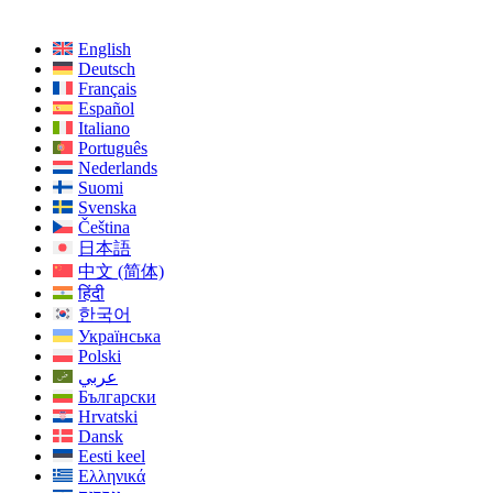
English
Deutsch
Français
Español
Italiano
Português
Nederlands
Suomi
Svenska
Čeština
日本語
中文 (简体)
हिंदी
한국어
Українська
Polski
عربي
Български
Hrvatski
Dansk
Eesti keel
Ελληνικά