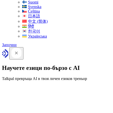
Suomi
Svenska
Čeština
日本語
中文 (简体)
हिंदी
한국어
Українська
Започни
Научете езици по-бързо с AI
Talkpal превръща AI в твоя личен езиков треньор