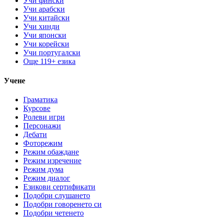
Учи фински
Учи арабски
Учи китайски
Учи хинди
Учи японски
Учи корейски
Учи португалски
Още 119+ езика
Учене
Граматика
Курсове
Ролеви игри
Персонажи
Дебати
Фоторежим
Режим обаждане
Режим изречение
Режим дума
Режим диалог
Езикови сертификати
Подобри слушането
Подобри говоренето си
Подобри четенето