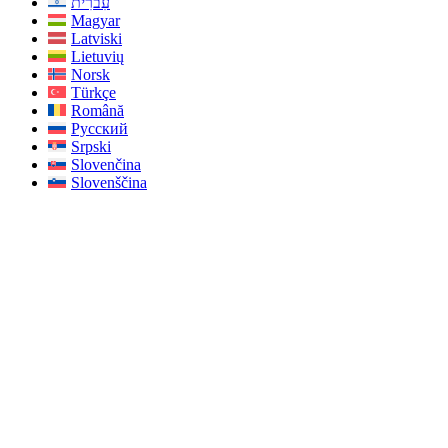
עִברִית
Magyar
Latviski
Lietuvių
Norsk
Türkçe
Română
Русский
Srpski
Slovenčina
Slovenščina