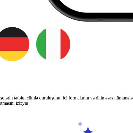
qlərin tətbiqi cümlə quruluşunu, fel formalarını və dilin əsas nümunəl
tmasını izləyin!