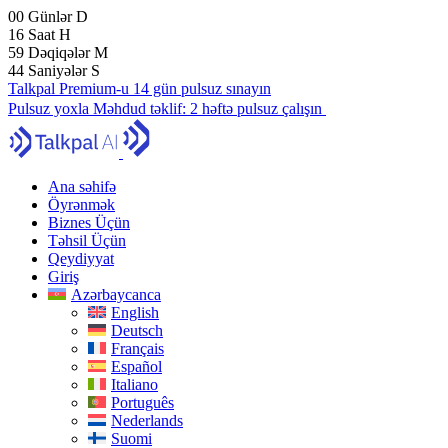
00
Günlər
D
16
Saat
H
59
Dəqiqələr
M
43
Saniyələr
S
Talkpal Premium-u 14 gün pulsuz sınayın
Pulsuz yoxla
Məhdud təklif:
2 həftə pulsuz çalışın
Ana səhifə
Öyrənmək
Biznes Üçün
Təhsil Üçün
Qeydiyyat
Giriş
Azərbaycanca
English
Deutsch
Français
Español
Italiano
Português
Nederlands
Suomi