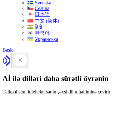
Svenska
Čeština
日本語
中文 (简体)
हिंदी
한국어
Українська
Başla
Aİ ilə dilləri daha sürətli öyrənin
Talkpal süni intellekti sənin şəxsi dil müəlliminə çevirir