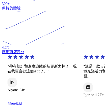
300+
獨特的體驗
4.7
/5
應用商店評分
"帶有統計和進度追蹤的新更新太棒了！現
“這是一款真正了
在我更喜歡這個App了。"
種充滿活力和有趣
習。
lyona Alta
Igorino112France
開始學習