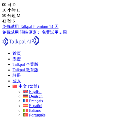
00
日
D
16
小時
H
59
分鐘
M
41
秒
S
免費試用 Talkpal Premium 14 天
免費試用
限時優惠：
免費試用 2 周
首頁
學習
Talkpal 企業版
Talkpal 教育版
註冊
登入
中文 (繁體)
English
Deutsch
Français
Español
Italiano
Português