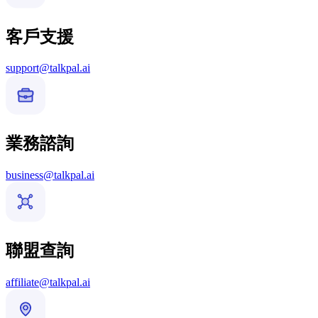
客戶支援
support@talkpal.ai
業務諮詢
business@talkpal.ai
聯盟查詢
affiliate@talkpal.ai