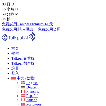
00
日
D
16
小時
H
59
分鐘
M
43
秒
S
免費試用 Talkpal Premium 14 天
免費試用
限時優惠：
免費試用 2 周
首頁
學習
Talkpal 企業版
Talkpal 教育版
註冊
登入
中文 (繁體)
English
Deutsch
Français
Español
Italiano
Português