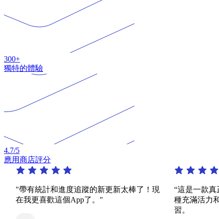
300+
獨特的體驗
4.7
/5
應用商店評分
帶有統計和進度追蹤的新更新太棒了！現
“這是一款真正了不
我更喜歡這個App了。"
種充滿活力和有趣
習。