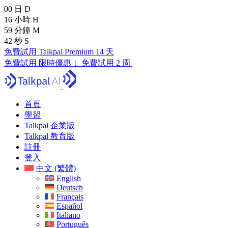
00
日
D
16
小時
H
59
分鐘
M
41
秒
S
免費試用 Talkpal Premium 14 天
免費試用
限時優惠：
免費試用 2 周
首頁
學習
Talkpal 企業版
Talkpal 教育版
註冊
登入
中文 (繁體)
English
Deutsch
Français
Español
Italiano
Português