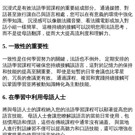
沉浸式是有效法語學習課程的重要組成部分。 通過媒體、對
話甚至旅行讓自己與語言相處，您可以在有意義的環境中強化
所學知識。 沉浸感可以像聽法國音樂、看法國電影或加入對
話小組一樣簡單。 這種持續的接觸可以説明您用法語思考，
而不是從母語翻譯，從而大大提高流利度和理解力。
5. 一致性的重要性
一致性是任何學習努力的關鍵，法語也不例外。 定期安排的
法語學習課程可確保您持續接觸該語言，這對於記憶力的保持
和技能的提高至關重要。 即使是短暫的日常會議也比零星
的、冗長的會議更有效。 通過課程、複習和實踐持續接觸可
以鞏固學習並將被動知識轉化為主動技能。
6. 在學習中利用母語人士
將與母語人士的課程納入您的法語學習課程可以顯著提高您的
語言技能。 母語人士會讓您瞭解該語言的當前日常使用，包
括慣用語和俚語，這些在傳統課程中通常沒有涵蓋。 與當地
人進行對話練習不僅可以提高聽力和口語技能，還可以增強在
現實世界中使用該語言的信心。