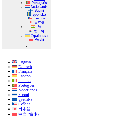
Português
Nederlands
Suomi
Svenska
Čeština
日本語
हिंदी
한국어
Українська
Polski
English
Deutsch
Français
Español
Italiano
Português
Nederlands
Suomi
Svenska
Čeština
日本語
中文 (简体)