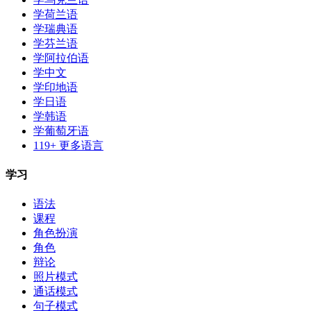
学荷兰语
学瑞典语
学芬兰语
学阿拉伯语
学中文
学印地语
学日语
学韩语
学葡萄牙语
119+ 更多语言
学习
语法
课程
角色扮演
角色
辩论
照片模式
通话模式
句子模式