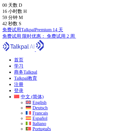
00
天数
D
16
小时数
H
59
分钟
M
41
秒数
S
免费试用TalkpalPremium 14 天
免费试用
限时优惠：
免费试用 2 周
首页
学习
商务Talkpal
Talkpal教育
注册
登录
中文 (简体)
English
Deutsch
Français
Español
Italiano
Português