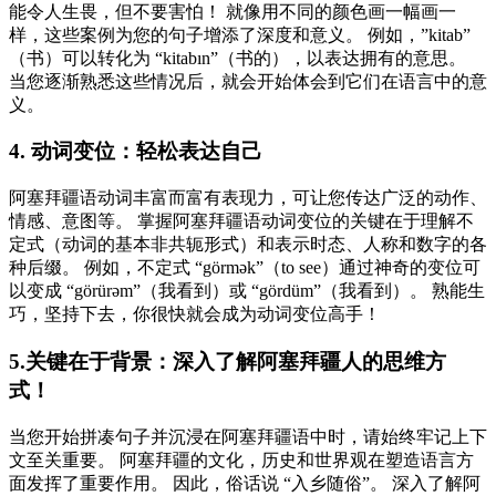
能令人生畏，但不要害怕！ 就像用不同的颜色画一幅画一
样，这些案例为您的句子增添了深度和意义。 例如，”kitab”
（书）可以转化为 “kitabın”（书的），以表达拥有的意思。
当您逐渐熟悉这些情况后，就会开始体会到它们在语言中的意
义。
4. 动词变位：轻松表达自己
阿塞拜疆语动词丰富而富有表现力，可让您传达广泛的动作、
情感、意图等。 掌握阿塞拜疆语动词变位的关键在于理解不
定式（动词的基本非共轭形式）和表示时态、人称和数字的各
种后缀。 例如，不定式 “görmək”（to see）通过神奇的变位可
以变成 “görürəm”（我看到）或 “gördüm”（我看到）。 熟能生
巧，坚持下去，你很快就会成为动词变位高手！
5.关键在于背景：深入了解阿塞拜疆人的思维方
式！
当您开始拼凑句子并沉浸在阿塞拜疆语中时，请始终牢记上下
文至关重要。 阿塞拜疆的文化，历史和世界观在塑造语言方
面发挥了重要作用。 因此，俗话说 “入乡随俗”。 深入了解阿