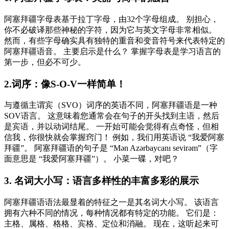
阿塞拜疆字母表基于拉丁字母，由32个字母组成。 别担心，
你不必破译那些神秘的字符，因为它与英文字母非常相似。
然而，有些字母确实具有独特的重音和变音符号来代表特定的
阿塞拜疆语音。 主要启示是什么？ 掌握字母表是学习语言的
第一步，但必不可少。
2.词序：像S-O-V一样简单！
与遵循主谓宾（SVO）词序的英语不同，阿塞拜疆语是一种
SOV语言。 这意味着您通常会在句子的开头找到主语，然后
是宾语，并以动词结尾。 一开始可能会觉得有点奇怪，但相
信我，你很快就会掌握窍门！ 例如，我们用英语说 “我爱阿塞
拜疆”。 阿塞拜疆语的句子是 “Mən Azərbaycanı sevirəm”（字
面意思是 “我爱阿塞拜疆”）。 小菜一碟，对吧？
3. 名词大小写：语言多样性的丰富多彩的展示
阿塞拜疆语语法最显着的特征之一是其名词大小写。 该语言
拥有六种不同的情况，每种情况都有特定的功能。 它们是：
主格、属格、格格、宾格、定位和消融。 现在，这听起来可