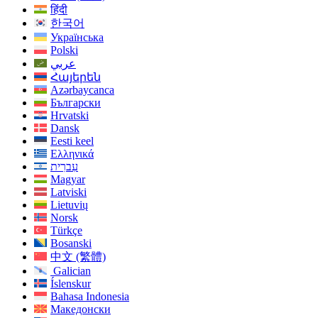
हिंदी
한국어
Українська
Polski
عربي
Հայերեն
Azərbaycanca
Български
Hrvatski
Dansk
Eesti keel
Ελληνικά
עִברִית
Magyar
Latviski
Lietuvių
Norsk
Türkçe
Bosanski
中文 (繁體)
Galician
Íslenskur
Bahasa Indonesia
Македонски