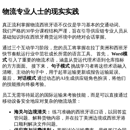
物流专业人士的现实实践
真正流利掌握物流西班牙语不仅仅是学习基本的交通动词。
我们严格的30学分课程结构严谨，旨在引导供应链专业人员从
基础知识到在西班牙裔货运环境中的绝对会话掌握。
通过三个互动学习阶段，您的员工将掌握在拉丁美洲和西班牙
快节奏航运行业中茁壮成长所需的语言工具。 首先，
Word模
式
引入了重要的物流术语，涵盖从货运代理术语到仓库指标
的方方面面。 接下来，
句子模式
挑战学习者将这些术语融入
清晰、主动的句子中，用于起草运输更新或报告运输延误。
最后，
对话模式
通过动态的AI生成供应链角色扮演，将他们
的技能推向终极考验。
员工无需等待延迟的国际运输来考验技能，而是可以直接通过
移动设备安全地应对复杂的物流场景：
海关与边境清关：
练习准确的西班牙语口语，以回答监
管问题、解释货物内容，并在拉丁美洲边境或西班牙港
口顺利解决文件问题。