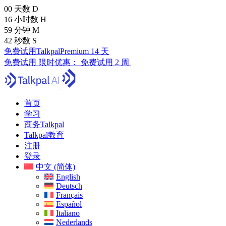
00
天数
D
16
小时数
H
59
分钟
M
41
秒数
S
免费试用TalkpalPremium 14 天
免费试用
限时优惠：
免费试用 2 周
首页
学习
商务Talkpal
Talkpal教育
注册
登录
中文 (简体)
English
Deutsch
Français
Español
Italiano
Nederlands