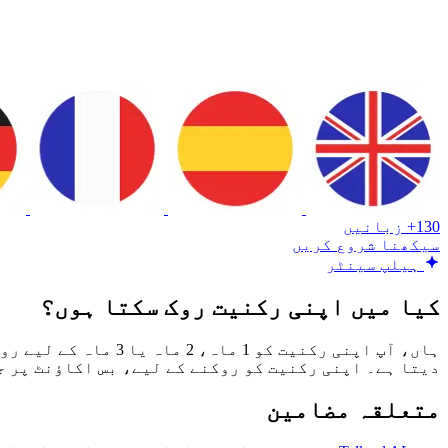
130+ زبانیں
سیکھنا شروع کریں
ہیلپ سینٹر
کیا میں اپنی رکنیت روک سکتا ہوں؟
ہاں، آپ اپنی رکنیت
دیتا ہے۔ اپنی رکنیت کو روکنے کے لیے، بس اکاؤنٹ پر 
متعلقہ مضامین