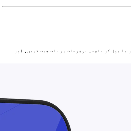
ی رفتار تیز کریں، لکھ کر یا بول کر دلچسپ موضوعات پر بات چیت کریں، اور