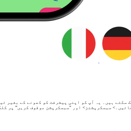
 کو 1 ماہ، 2 ماہ یا 3 ماہ کے لیے روک سکتے ہیں۔ یہ آپ کو اپنی پیشرفت کو
جائیں۔> سبسکرپشنز> اور "سبسکرپشن موقوف کریں” پر کلک