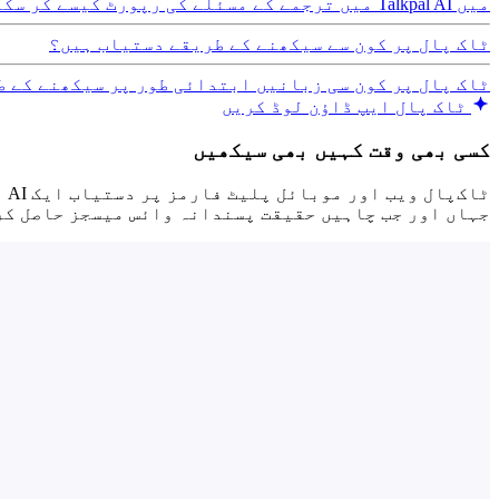
میں Talkpal AI میں ترجمے کے مسئلے کی رپورٹ کیسے کر سکتا ہوں؟
ٹاک پال پر کون سے سیکھنے کے طریقے دستیاب ہیں؟
ٹاک پال پر کون سی زبانیں ابتدائی طور پر سیکھنے کے ط
ٹاک پال ایپ ڈاؤن لوڈ کریں
کسی بھی وقت کہیں بھی سیکھیں
ٹا
جہاں اور جب چاہیں حقیقت پسندانہ وائس میسجز حاصل ک