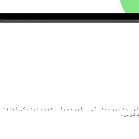
 کھونے کے بغیر تیار ہونے پر وقفہ لینے اور دوبارہ شروع کرنے کی اجازت
 کریں۔