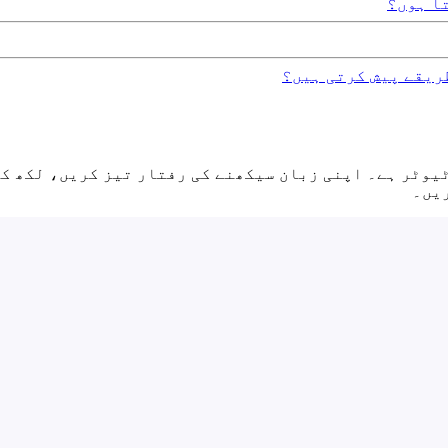
ریقے پیش کرتی ہیں؟
ک‌پال ویب اور موبائل پلیٹ فارمز پر دستیاب ایک AI ٹیوٹر ہے۔ اپنی زبان سیکھنے ک
ریں۔