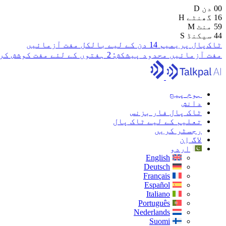
00
دن
D
16
گھنٹے
H
59
منٹ
M
43
سیکنڈ
S
ٹاک‌پال پریمیم 14 دن کے لیے بالکل مفت آزمائیں
مفت آزمائیں
محدود پیشکش:
2 ہفتوں کے لئے مفت کوشش کریں
ہوم پیج
دانش
ٹاک پال فار بزنس
تعلیم کے لیے ٹاک پال
رجسٹر کریں
لاگ اِن
اردو
English
Deutsch
Français
Español
Italiano
Português
Nederlands
Suomi