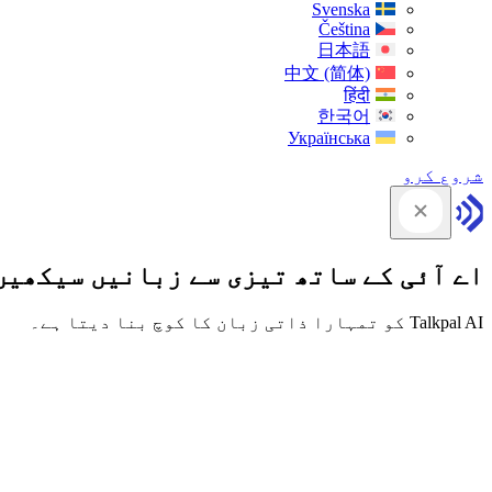
Svenska
Čeština
日本語
中文 (简体)
हिंदी
한국어
Українська
شروع کرو
اے آئی کے ساتھ تیزی سے زبانیں سیکھیں
Talkpal AI کو تمہارا ذاتی زبان کا کوچ بنا دیتا ہے۔