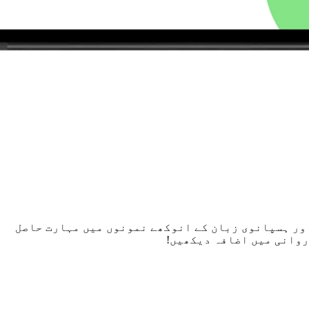
اور ہسپانوی زبان کے انوکھے نمونوں میں مہارت حاصل
روانی میں اضافہ دیکھیں!