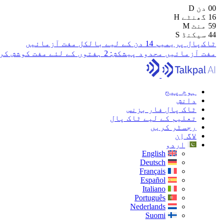
00
دن
D
16
گھنٹے
H
59
منٹ
M
43
سیکنڈ
S
ٹاک‌پال پریمیم 14 دن کے لیے بالکل مفت آزمائیں
مفت آزمائیں
محدود پیشکش:
2 ہفتوں کے لئے مفت کوشش کریں
ہوم پیج
دانش
ٹاک پال فار بزنس
تعلیم کے لیے ٹاک پال
رجسٹر کریں
لاگ اِن
اردو
English
Deutsch
Français
Español
Italiano
Português
Nederlands
Suomi