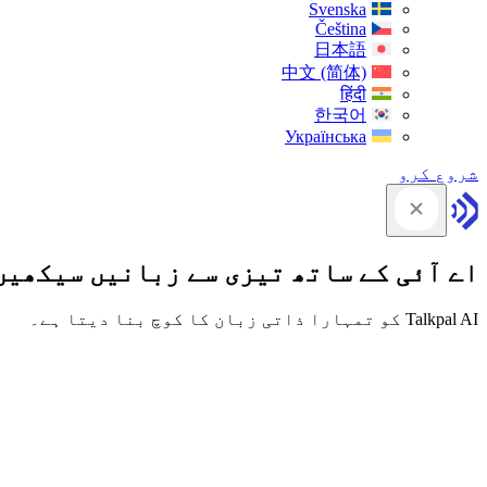
Svenska
Čeština
日本語
中文 (简体)
हिंदी
한국어
Українська
شروع کرو
اے آئی کے ساتھ تیزی سے زبانیں سیکھیں
Talkpal AI کو تمہارا ذاتی زبان کا کوچ بنا دیتا ہے۔