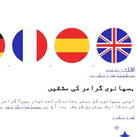
130+ زبانیں
سیکھنا شروع کریں
ہسپانوی گرامر کی مشقیں
اپنی ہسپانوی کو بہتر بنانے کے لئے تیار ہیں؟ گرامر ک
کرنے کا ایک بہترین طریقہ ہے۔ آج ہی
ہسپانوی گرامر
پر
شروع کرو