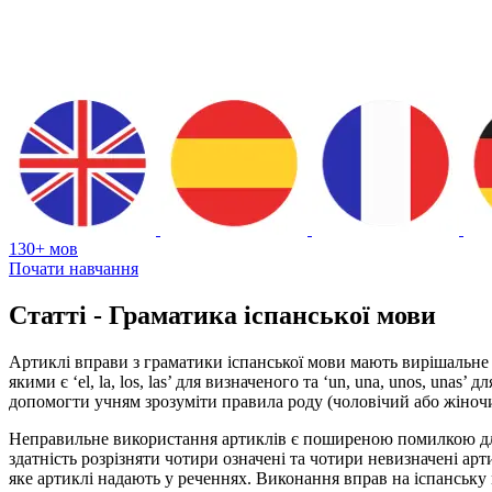
130+ мов
Почати навчання
Статті - Граматика іспанської мови
Артиклі вправи з граматики іспанської мови мають вирішальне
якими є ‘el, la, los, las’ для визначеного та ‘un, una, unos, un
допомогти учням зрозуміти правила роду (чоловічий або жіночий
Неправильне використання артиклів є поширеною помилкою для 
здатність розрізняти чотири означені та чотири невизначені ар
яке артиклі надають у реченнях. Виконання вправ на іспанську