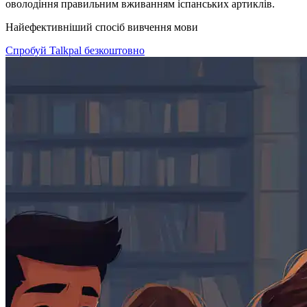
оволодіння правильним вживанням іспанських артиклів.
Найефективніший спосіб вивчення мови
Спробуй Talkpal безкоштовно