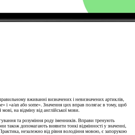
 правильному вживанні визначених і невизначених артиклів,
the» і «a/an або some». Значення цих вправ полягає в тому, щоб
мові, на відміну від англійської мови.
гування та розуміння роду іменників. Вправи тренують
они також допомагають виявити тонкі відмінності у значенні,
Практика, незалежно від рівня володіння мовою, є запорукою