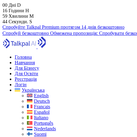
00
Дні
D
16
Години
H
59
Хвилини
M
43
Секунди.
S
Спробуйте Talkpal Premium протягом 14 днів безкоштовно
Спробуй безкоштовно
Обмежена пропозиція:
Спробувати безко
Головна
Навчання
Для Бізнесу
Для Освіти
Реєстрація
Логін
Українська
English
Deutsch
Français
Español
Italiano
Português
Nederlands
Suomi