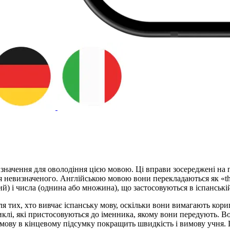
 значення для оволодіння цією мовою. Ці вправи зосереджені на
as’ для невизначеного. Англійською мовою вони перекладаються як «
) і числа (однина або множина), що застосовуються в іспанській 
тих, хто вивчає іспанську мову, оскільки вони вимагають кори
тиклі, які пристосовуються до іменника, якому вони передують. В
 мову в кінцевому підсумку покращить швидкість і вимову учня. 