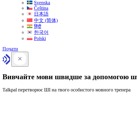
Svenska
Čeština
日本語
中文 (简体)
हिंदी
한국어
Polski
Почати
Вивчайте мови швидше за допомогою ш
Talkpal перетворює ШІ на твого особистого мовного тренера