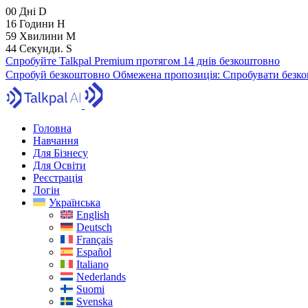
00
Дні
D
16
Години
H
59
Хвилини
M
43
Секунди.
S
Спробуйте Talkpal Premium протягом 14 днів безкоштовно
Спробуй безкоштовно
Обмежена пропозиція:
Спробувати безко
Головна
Навчання
Для Бізнесу
Для Освіти
Реєстрація
Логін
Українська
English
Deutsch
Français
Español
Italiano
Nederlands
Suomi
Svenska