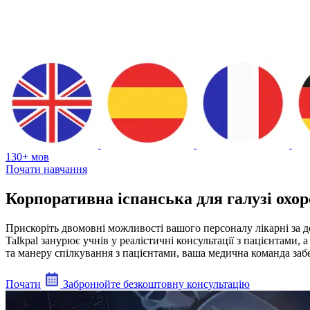
130+ мов
Почати навчання
Корпоративна іспанська для галузі охор
Прискоріть двомовні можливості вашого персоналу лікарні за до
Talkpal занурює учнів у реалістичні консультації з пацієнтами,
та манеру спілкування з пацієнтами, ваша медична команда забе
Почати
Забронюйте безкоштовну консультацію