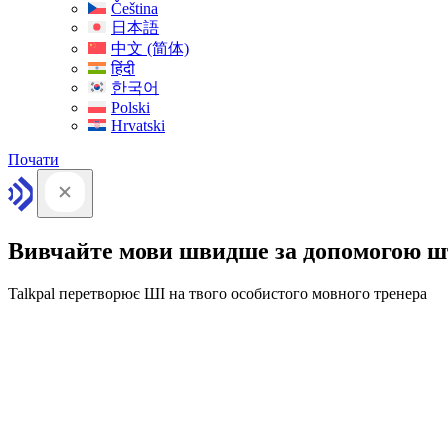
Čeština
日本語
中文 (简体)
हिंदी
한국어
Polski
Hrvatski
Почати
Вивчайте мови швидше за допомогою ш
Talkpal перетворює ШІ на твого особистого мовного тренера