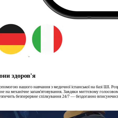
они здоров'я
помогою нашого навчання з медичної іспанської на базі ШІ. Розро
 а не на механічне запам'ятовування. Завдяки миттєвому голосово
зпечить безперервне спілкування 24/7 — бездоганно вписуючись у