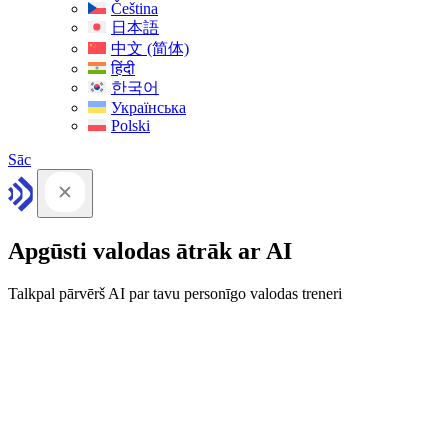
Čeština
日本語
中文 (简体)
हिंदी
한국어
Українська
Polski
Sāc
Apgūsti valodas ātrāk ar AI
Talkpal pārvērš AI par tavu personīgo valodas treneri