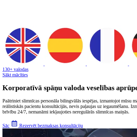
130+ valodas
Sākt mācīties
Korporatīvā spāņu valoda veselības aprūp
Paātriniet slimnīcas personāla bilingvālās iespējas, izmantojot mūsu 
reālistiskās pacientu konsultācijās, nevis paļaujas uz iegaumēšanu. Iz
brīvību 24/7, nemanāmi iekļaujoties neregulārās slimnīcas maiņās.
Sāc
Rezervēt bezmaksas konsultāciju