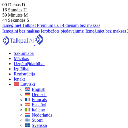
00
Dienas
D
16
Stundas
H
59
Minūtes
M
43
Sekundes
S
Izmēģiniet Talkpal Premium uz 14 dienām bez maksas
Izmēģini bez maksas
Ierobežots piedāvājums:
Izmēģiniet bez maksas 
Sākumlapa
Mācības
Uzņēmējdarbībai
Izglītībai
Reģistrācija
Ienākt
Latviski
English
Deutsch
Français
Español
Italiano
Nederlands
Suomi
Svenska