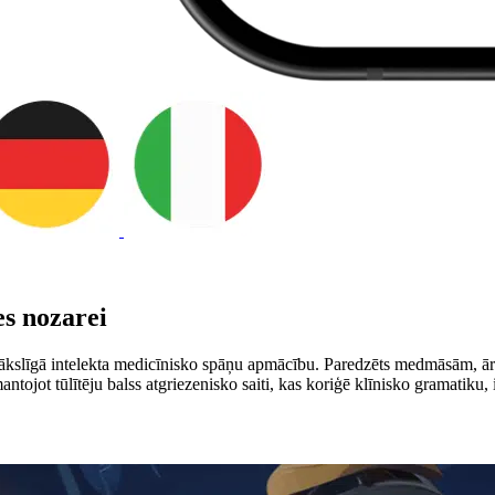
es nozarei
mākslīgā intelekta medicīnisko spāņu apmācību. Paredzēts medmāsām, ārs
mantojot tūlītēju balss atgriezenisko saiti, kas koriģē klīnisko gramati