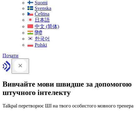
Suomi
Svenska
Čeština
日本語
中文 (简体)
हिंदी
한국어
Polski
Почати
Вивчайте мови швидше за допомогою
штучного інтелекту
Talkpal перетворює ШІ на твого особистого мовного тренера