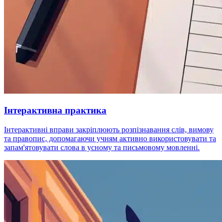
Інтерактивна практика
Інтерактивні вправи закріплюють розпізнавання слів, вимову
та правопис, допомагаючи учням активно використовувати та
запам'ятовувати слова в усному та письмовому мовленні.