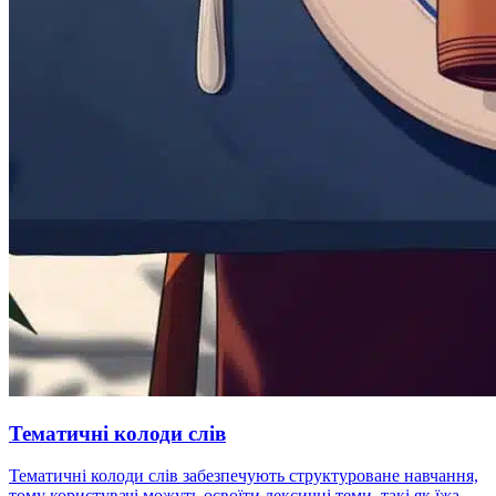
Тематичні колоди слів
Тематичні колоди слів забезпечують структуроване навчання,
тому користувачі можуть освоїти лексичні теми, такі як їжа,