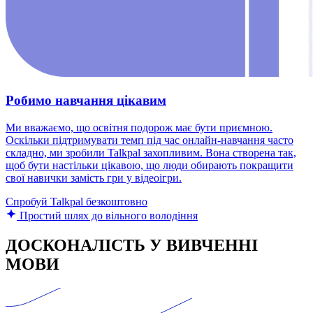
Робимо навчання цікавим
Ми вважаємо, що освітня подорож має бути приємною.
Оскільки підтримувати темп під час онлайн-навчання часто
складно, ми зробили Talkpal захопливим. Вона створена так,
щоб бути настільки цікавою, що люди обирають покращити
свої навички замість гри у відеоігри.
Спробуй Talkpal безкоштовно
Простий шлях до вільного володіння
ДОСКОНАЛІСТЬ У ВИВЧЕННІ
МОВИ