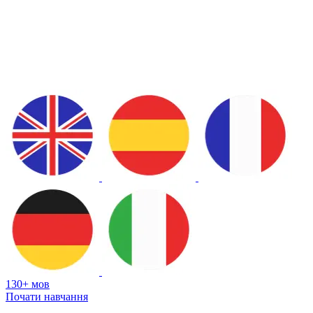
130+ мов
Почати навчання