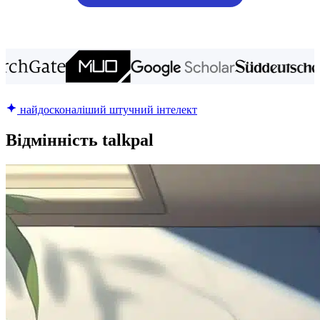
найдосконаліший штучний інтелект
Відмінність talkpal