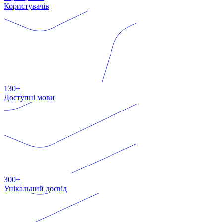
Користувачів
130+
Доступні мови
300+
Унікальний досвід