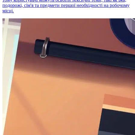
подорожі, сім'я та предмети першої необхідності на робочому
місці.