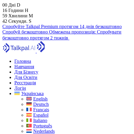
00
Дні
D
16
Години
H
59
Хвилини
M
40
Секунди.
S
Спробуйте Talkpal Premium протягом 14 днів безкоштовно
Спробуй безкоштовно
Обмежена пропозиція:
Спробувати
безкоштовно протягом 2 тижнів
Головна
Навчання
Для Бізнесу
Для Освіти
Реєстрація
Логін
Українська
English
Deutsch
Français
Español
Italiano
Português
Nederlands