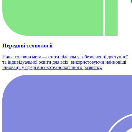
Передові технології
Наша головна мета — стати лідером у забезпеченні доступної
та індивідуальної освіти для всіх, використовуючи найновіші
інновації у сфері високотехнологічного розвитку.