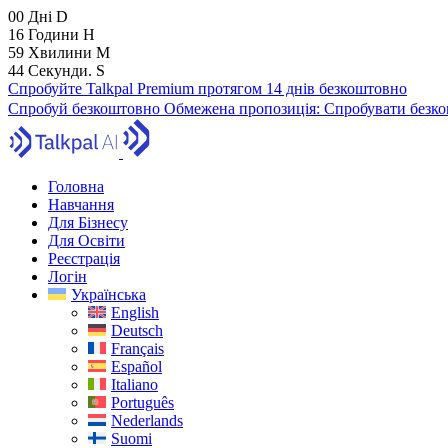
00
Дні
D
16
Години
H
59
Хвилини
M
43
Секунди.
S
Спробуйте Talkpal Premium протягом 14 днів безкоштовно
Спробуй безкоштовно
Обмежена пропозиція:
Спробувати безко
Головна
Навчання
Для Бізнесу
Для Освіти
Реєстрація
Логін
Українська
English
Deutsch
Français
Español
Italiano
Português
Nederlands
Suomi