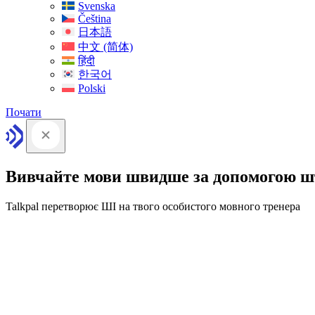
Svenska
Čeština
日本語
中文 (简体)
हिंदी
한국어
Polski
Почати
Вивчайте мови швидше за допомогою ш
Talkpal перетворює ШІ на твого особистого мовного тренера