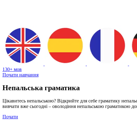
130+ мов
Почати навчання
Непальська граматика
Цікавитесь непальською? Відкрийте для себе граматику непаль
вивчати вже сьогодні – оволодіння непальською граматикою доп
Почати