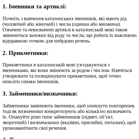
1. Іменники та артиклі:
Почніть з вивчення каталонських іменників, які мають рід
(чоловічий або жіночий) і числа (однина або множина).
Означені та невизначені артиклі в каталонській мові також
змінюються залежно від роду та числа, що робить їх важливою
відправною точкою для побудови речень.
2. Прикметники:
Прикметники в каталонській мові узгоджуються з
іменниками, які вони змінюють за родом і числом. Навчіться
утворювати та позиціонувати прикметники, щоб точно
описати ознаки іменників.
3. Займенники/визначники:
Займенники замінюють іменники, щоб уникнути повторення,
тоді як визначники конкретизують або кількісно визначають
їх. Опануйте різні типи займенників (підмет, об’єкт,
зворотний) і визначальних (вказівні, присвійні, питальні), щоб
урізноманітнити свої речення.