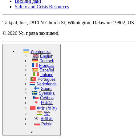
Вихідні дані
Safety and Crisis Resources
Talkpal, Inc., 2810 N Church St, Wilmington, Delaware 19802, US
© 2026 Усі права захищені.
Українська
English
Deutsch
Français
Español
Italiano
Português
Nederlands
Suomi
Svenska
Čeština
日本語
中文 (简体)
हिंदी
한국어
Polski