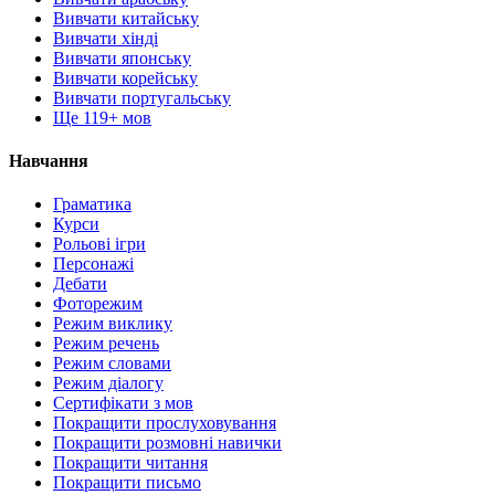
Вивчати китайську
Вивчати хінді
Вивчати японську
Вивчати корейську
Вивчати португальську
Ще 119+ мов
Навчання
Граматика
Курси
Рольові ігри
Персонажі
Дебати
Фоторежим
Режим виклику
Режим речень
Режим словами
Режим діалогу
Сертифікати з мов
Покращити прослуховування
Покращити розмовні навички
Покращити читання
Покращити письмо