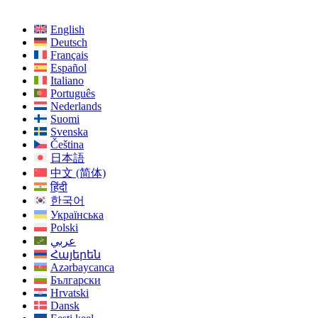
English
Deutsch
Français
Español
Italiano
Português
Nederlands
Suomi
Svenska
Čeština
日本語
中文 (简体)
हिंदी
한국어
Українська
Polski
عربي
Հայերեն
Azərbaycanca
Български
Hrvatski
Dansk