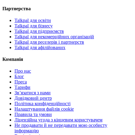
Партнерства
Talkpal для освіти
Talkpal для бізнесу
Talkpal для підприємств
Talkpal для некомерційних організацій
Talkpal для реселерів і партнерств
Talkpal для афілійованих
Компанія
Про нас
Блог
Преса
Тарифи
Зв’язатися з нами
Довідковий центр
Політика конфіденційності
Налаштування файлів cookie
Правила та умови
Ліцензійна угода з кінцевим користувачем
Не продавати й не передавати мою особисту
інформацію