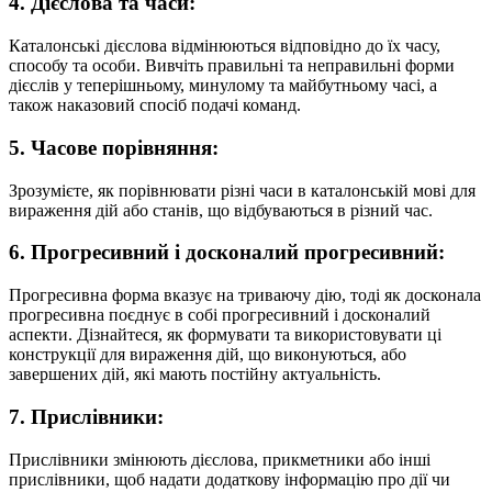
4. Дієслова та часи:
Каталонські дієслова відмінюються відповідно до їх часу,
способу та особи. Вивчіть правильні та неправильні форми
дієслів у теперішньому, минулому та майбутньому часі, а
також наказовий спосіб подачі команд.
5. Часове порівняння:
Зрозумієте, як порівнювати різні часи в каталонській мові для
вираження дій або станів, що відбуваються в різний час.
6. Прогресивний і досконалий прогресивний:
Прогресивна форма вказує на триваючу дію, тоді як досконала
прогресивна поєднує в собі прогресивний і досконалий
аспекти. Дізнайтеся, як формувати та використовувати ці
конструкції для вираження дій, що виконуються, або
завершених дій, які мають постійну актуальність.
7. Прислівники:
Прислівники змінюють дієслова, прикметники або інші
прислівники, щоб надати додаткову інформацію про дії чи