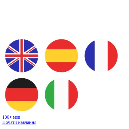
130+ мов
Почати навчання