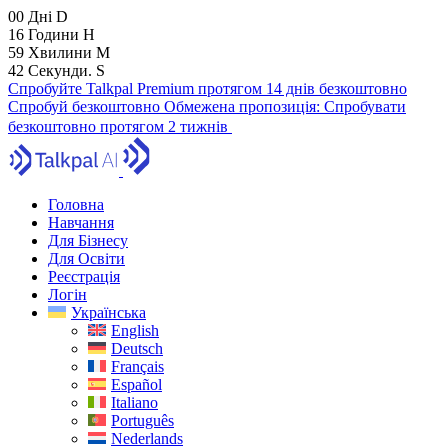
00
Дні
D
16
Години
H
59
Хвилини
M
41
Секунди.
S
Спробуйте Talkpal Premium протягом 14 днів безкоштовно
Спробуй безкоштовно
Обмежена пропозиція:
Спробувати
безкоштовно протягом 2 тижнів
Головна
Навчання
Для Бізнесу
Для Освіти
Реєстрація
Логін
Українська
English
Deutsch
Français
Español
Italiano
Português
Nederlands