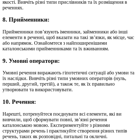
якості. Вивчіть різні типи прислівників та їх розміщення в
реченнях.
8. Прийменники:
Прийменники пов’язують іменники, займенники або інші
елементи в реченні, щоб вказати на такі зв’язки, як місце, час
або напрямок. Ознайомтеся з найпоширенішими
каталонськими прийменниками та їх вживанням.
9. Умовні оператори:
Умовні речення виражають гіпотетичні ситуації або умови та
їх наслідки. Вивчіть різні типи умовних операторів (нуль,
перший, другий, третій), а також те, як їх правильно
утворювати та використовувати.
10. Речення:
Нарешті, потренуйтеся поєднувати всі елементи, які ви
вивчили, щоб сформувати повні, зв’язні речення
каталонською мовою. Експериментуйте з різними
структурами речень і практикуйте створення різних типів
речень, таких як розповідні, питальні та окличні.