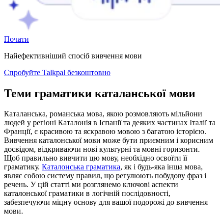
Почати
Найефективніший спосіб вивчення мови
Спробуйте Talkpal безкоштовно
Теми граматики каталанської мови
Каталанська, романська мова, якою розмовляють мільйони
людей у регіоні Каталонія в Іспанії та деяких частинах Італії та
Франції, є красивою та яскравою мовою з багатою історією.
Вивчення каталонської мови може бути приємним і корисним
досвідом, відкриваючи нові культурні та мовні горизонти.
Щоб правильно вивчити цю мову, необхідно освоїти її
граматику.
Каталонська граматика
, як і будь-яка інша мова,
являє собою систему правил, що регулюють побудову фраз і
речень. У цій статті ми розглянемо ключові аспекти
каталонської граматики в логічній послідовності,
забезпечуючи міцну основу для вашої подорожі до вивчення
мови.