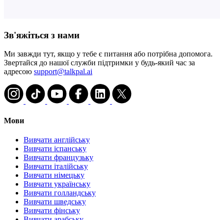
Зв'яжіться з нами
Ми завжди тут, якщо у тебе є питання або потрібна допомога.
Звертайся до нашої служби підтримки у будь-який час за
адресою
support@talkpal.ai
Мови
Вивчати англійську
Вивчати іспанську
Вивчати французьку
Вивчати італійську
Вивчати німецьку
Вивчати українську
Вивчати голландську
Вивчати шведську
Вивчати фінську
Вивчати арабську