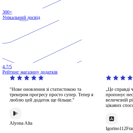
300+
Унікальний досвід
4.7
/5
Рейтинг магазину додатків
"Нове оновлення зі статистикою та
„Це справді чудо
трекером прогресу просто супер. Тепер я
пропонує нескін
люблю цей додаток ще більше."
величезній різно
цікавих способів
Alyona Alta
Igorino112France