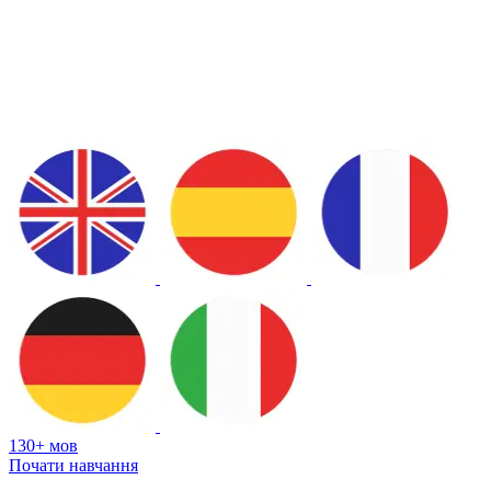
130+ мов
Почати навчання