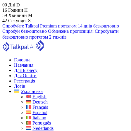
00
Дні
D
16
Години
H
59
Хвилини
M
41
Секунди.
S
Спробуйте Talkpal Premium протягом 14 днів безкоштовно
Спробуй безкоштовно
Обмежена пропозиція:
Спробувати
безкоштовно протягом 2 тижнів
Головна
Навчання
Для Бізнесу
Для Освіти
Реєстрація
Логін
Українська
English
Deutsch
Français
Español
Italiano
Português
Nederlands