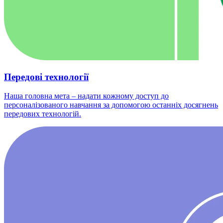
Передові технології
Наша головна мета – надати кожному доступ до
персоналізованого навчання за допомогою останніх досягнень
передових технологій.