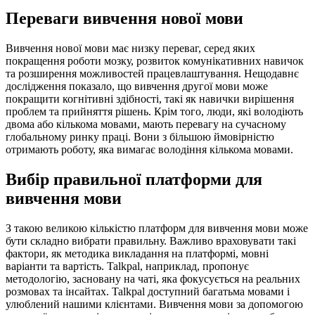
Переваги вивчення нової мови
Вивчення нової мови має низку переваг, серед яких
покращення роботи мозку, розвиток комунікативних навичок
та розширення можливостей працевлаштування. Нещодавнє
дослідження показало, що вивчення другої мови може
покращити когнітивні здібності, такі як навички вирішення
проблем та прийняття рішень. Крім того, люди, які володіють
двома або кількома мовами, мають перевагу на сучасному
глобальному ринку праці. Вони з більшою ймовірністю
отримають роботу, яка вимагає володіння кількома мовами.
Вибір правильної платформи для
вивчення мови
З такою великою кількістю платформ для вивчення мови може
бути складно вибрати правильну. Важливо враховувати такі
фактори, як методика викладання на платформі, мовні
варіанти та вартість. Talkpal, наприклад, пропонує
методологію, засновану на чаті, яка фокусується на реальних
розмовах та інсайтах. Talkpal доступний багатьма мовами і
улюблений нашими клієнтами. Вивчення мови за допомогою