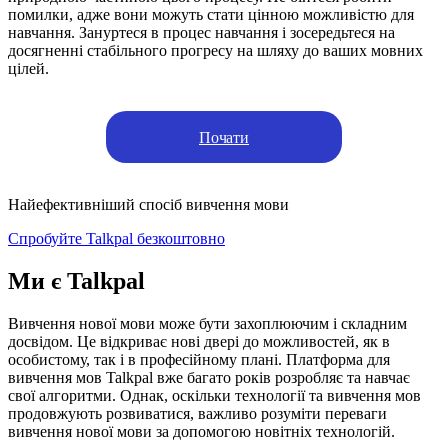
помилки, адже вони можуть стати цінною можливістю для
навчання. Зануртеся в процес навчання і зосередьтеся на
досягненні стабільного прогресу на шляху до ваших мовних
цілей.
Почати
Найефективніший спосіб вивчення мови
Спробуйте Talkpal безкоштовно
Ми є Talkpal
Вивчення нової мови може бути захоплюючим і складним
досвідом. Це відкриває нові двері до можливостей, як в
особистому, так і в професійному плані. Платформа для
вивчення мов Talkpal вже багато років розробляє та навчає
свої алгоритми. Однак, оскільки технології та вивчення мов
продовжують розвиватися, важливо розуміти переваги
вивчення нової мови за допомогою новітніх технологій.