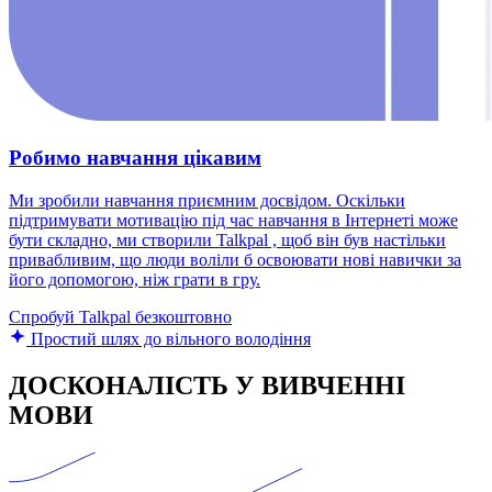
Робимо навчання цікавим
Ми зробили навчання приємним досвідом. Оскільки
підтримувати мотивацію під час навчання в Інтернеті може
бути складно, ми створили Talkpal , щоб він був настільки
привабливим, що люди воліли б освоювати нові навички за
його допомогою, ніж грати в гру.
Спробуй Talkpal безкоштовно
Простий шлях до вільного володіння
ДОСКОНАЛІСТЬ У ВИВЧЕННІ
МОВИ