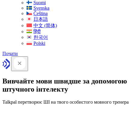
Suomi
Svenska
Čeština
日本語
中文 (简体)
हिंदी
한국어
Polski
Почати
Вивчайте мови швидше за допомогою
штучного інтелекту
Talkpal перетворює ШІ на твого особистого мовного тренера