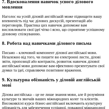
7. Вдосконалення навичок усного ділового
мовлення
Наголос на усній діловій англійській може підвищити вашу
впевненість під час ділових дискусій, презентацій або
переговорів. Практика цих навичок допоможе вам
висловлювати свої ідеї чітко і ясно, що сприятиме успішному
діловому спілкуванню.
8. Робота над навичками ділового письма
Письмо – ключовий компонент ділової англійської мови.
Незалежно від того, чи пишете ви електронні листи, ділові
звіти, пропозиції або контракти, розвиток навичок ділової
англійської мови допоможе вам ефективно презентувати свої
думки та ідеї, справляючи позитивне враження.
9. Культурна обізнаність у діловій англійській
мові
Ділова англійська – це не лише знання мови, але й розуміння
культури та звичаїв ваших міжнародних колег та клієнтів.
Високоякісні курси бізнес-англійської включають культурну
обізнаність для забезпечення успішної, поважної міжнародної