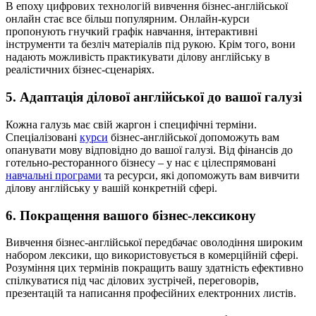
В епоху цифрових технологій вивчення бізнес-англійської
онлайн стає все більш популярним. Онлайн-курси
пропонують гнучкий графік навчання, інтерактивні
інструменти та безліч матеріалів під рукою. Крім того, вони
надають можливість практикувати ділову англійську в
реалістичних бізнес-сценаріях.
5. Адаптація ділової англійської до вашої галузі
Кожна галузь має свій жаргон і специфічні терміни.
Спеціалізовані
курси
бізнес-англійської допоможуть вам
опанувати мову відповідно до вашої галузі. Від фінансів до
готельно-ресторанного бізнесу – у нас є цілеспрямовані
навчальні програми
та ресурси, які допоможуть вам вивчити
ділову англійську у вашій конкретній сфері.
6. Покращення вашого бізнес-лексикону
Вивчення бізнес-англійської передбачає оволодіння широким
набором лексики, що використовується в комерційній сфері.
Розуміння цих термінів покращить вашу здатність ефективно
спілкуватися під час ділових зустрічей, переговорів,
презентацій та написання професійних електронних листів.