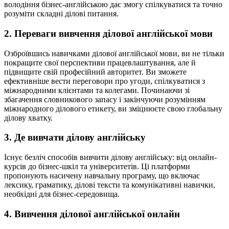
володіння бізнес-англійською дає змогу спілкуватися та точно
розуміти складні ділові питання.
2. Переваги вивчення ділової англійської мови
Озброївшись навичками ділової англійської мови, ви не тільки
покращите свої перспективи працевлаштування, але й
підвищите свій професійний авторитет. Ви зможете
ефективніше вести переговори про угоди, спілкуватися з
міжнародними клієнтами та колегами. Починаючи зі
збагачення словникового запасу і закінчуючи розумінням
міжнародного ділового етикету, ви зміцнюєте свою глобальну
ділову хватку.
3. Де вивчати ділову англійську
Існує безліч способів вивчити ділову англійську: від онлайн-
курсів до бізнес-шкіл та університетів. Ці платформи
пропонують насичену навчальну програму, що включає
лексику, граматику, ділові тексти та комунікативні навички,
необхідні для бізнес-середовища.
4. Вивчення ділової англійської онлайн