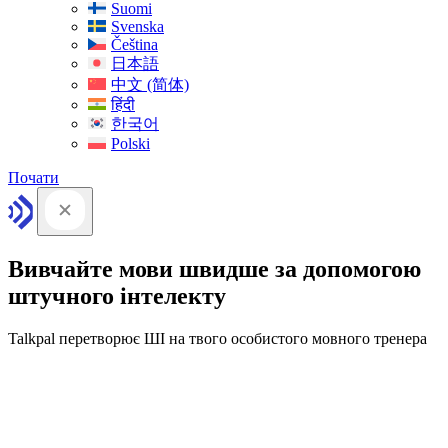
Suomi
Svenska
Čeština
日本語
中文 (简体)
हिंदी
한국어
Polski
Почати
Вивчайте мови швидше за допомогою
штучного інтелекту
Talkpal перетворює ШІ на твого особистого мовного тренера