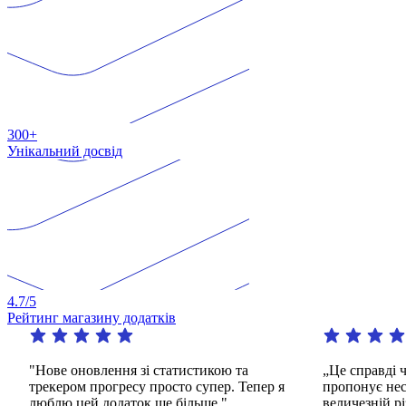
300+
Унікальний досвід
4.7
/5
Рейтинг магазину додатків
"Нове оновлення зі статистикою та
„Це справді ч
трекером прогресу просто супер. Тепер я
пропонує неск
люблю цей додаток ще більше."
величезній рі