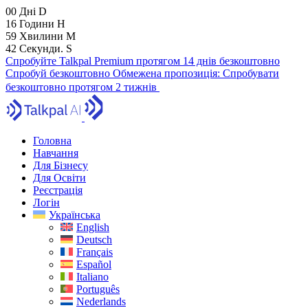
00
Дні
D
16
Години
H
59
Хвилини
M
41
Секунди.
S
Спробуйте Talkpal Premium протягом 14 днів безкоштовно
Спробуй безкоштовно
Обмежена пропозиція:
Спробувати
безкоштовно протягом 2 тижнів
Головна
Навчання
Для Бізнесу
Для Освіти
Реєстрація
Логін
Українська
English
Deutsch
Français
Español
Italiano
Português
Nederlands