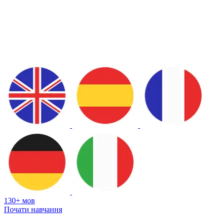
130+ мов
Почати навчання