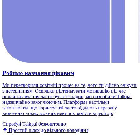
Робимо навчання цікавим
Ми перетворили освітній процес на те, чого ти дійсно очікуєш
з нетерпінням. Оскільки підтримувати мотивацію під час
онлайн-навчання часто буває складно, ми розробили Talkpal
надзвичайно захоплюючим. Платформа настільки
захоплююча, що користувачі часто віддають перевагу
вивченню нових мовних навичок замість відеоігор.
Спробуй Talkpal безкоштовно
Простий шлях до вільного володіння