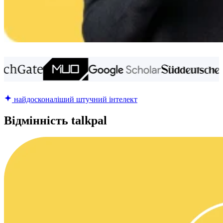
найдосконаліший штучний інтелект
Відмінність talkpal