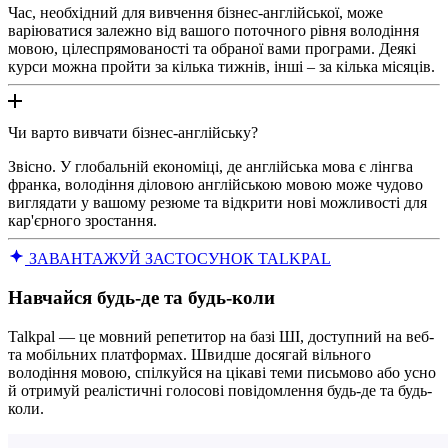
Час, необхідний для вивчення бізнес-англійської, може
варіюватися залежно від вашого поточного рівня володіння
мовою, цілеспрямованості та обраної вами програми. Деякі
курси можна пройти за кілька тижнів, інші – за кілька місяців.
Чи варто вивчати бізнес-англійську?
Звісно. У глобальній економіці, де англійська мова є лінгва
франка, володіння діловою англійською мовою може чудово
виглядати у вашому резюме та відкрити нові можливості для
кар'єрного зростання.
ЗАВАНТАЖУЙ ЗАСТОСУНОК TALKPAL
Навчайся будь-де та будь-коли
Talkpal — це мовний репетитор на базі ШІ, доступний на веб-
та мобільних платформах. Швидше досягай вільного
володіння мовою, спілкуйся на цікаві теми письмово або усно
й отримуй реалістичні голосові повідомлення будь-де та будь-
коли.