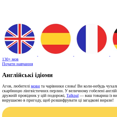
130+ мов
Почати навчання
Англійські ідіоми
Агов, любителі
мови
та чарівники слова! Ви коли-небудь чухал
скарбницю лінгвістичних перлин. У величному гобелені англійс
дружній провідник у цій подорожі,
Talkpal
— ваш товариш із вив
вирушаємо в пригоду, щоб розшифрувати ці загадкові вирази!