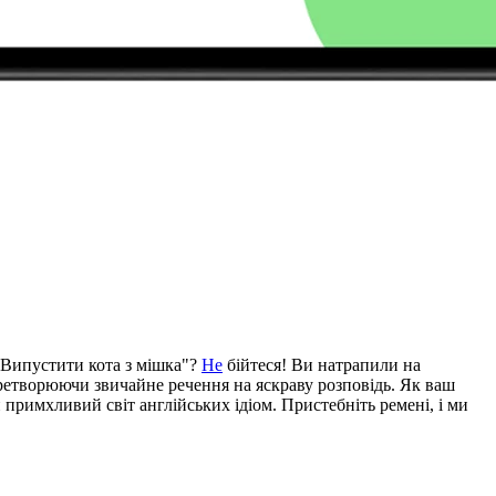
"Випустити кота з мішка"?
Не
бійтеся! Ви натрапили на
еретворюючи звичайне речення на яскраву розповідь. Як ваш
примхливий світ англійських ідіом. Пристебніть ремені, і ми