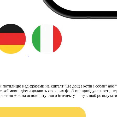
и потилицю над фразами на кшталт "Це дощ з котів і собак" або 
ької мови ідіоми додають яскравих фарб та індивідуальності, п
чення мов на основі штучного інтелекту — тут, щоб розплутати 