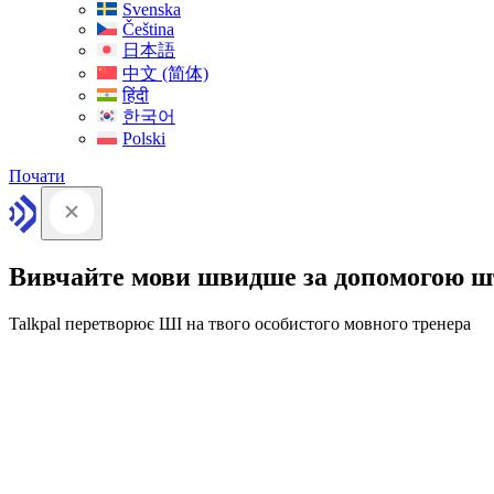
Svenska
Čeština
日本語
中文 (简体)
हिंदी
한국어
Polski
Почати
Вивчайте мови швидше за допомогою ш
Talkpal перетворює ШІ на твого особистого мовного тренера