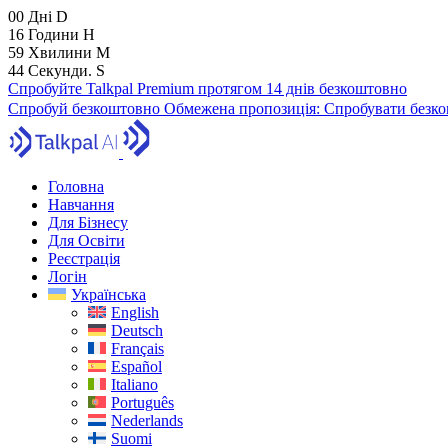
00
Дні
D
16
Години
H
59
Хвилини
M
43
Секунди.
S
Спробуйте Talkpal Premium протягом 14 днів безкоштовно
Спробуй безкоштовно
Обмежена пропозиція:
Спробувати безко
Головна
Навчання
Для Бізнесу
Для Освіти
Реєстрація
Логін
Українська
English
Deutsch
Français
Español
Italiano
Português
Nederlands
Suomi