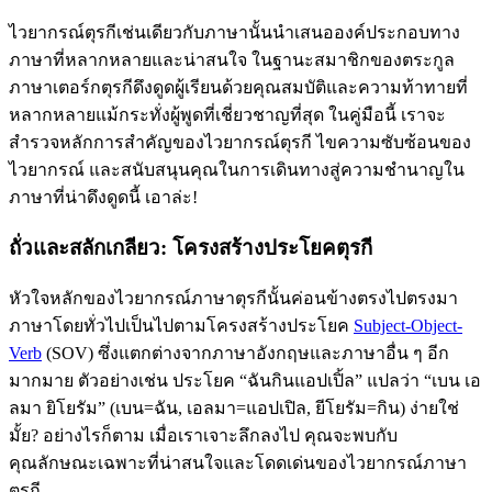
ไวยากรณ์ตุรกีเช่นเดียวกับภาษานั้นนําเสนอองค์ประกอบทาง
ภาษาที่หลากหลายและน่าสนใจ ในฐานะสมาชิกของตระกูล
ภาษาเตอร์กตุรกีดึงดูดผู้เรียนด้วยคุณสมบัติและความท้าทายที่
หลากหลายแม้กระทั่งผู้พูดที่เชี่ยวชาญที่สุด ในคู่มือนี้ เราจะ
สำรวจหลักการสำคัญของไวยากรณ์ตุรกี ไขความซับซ้อนของ
ไวยากรณ์ และสนับสนุนคุณในการเดินทางสู่ความชำนาญใน
ภาษาที่น่าดึงดูดนี้ เอาล่ะ!
ถั่วและสลักเกลียว: โครงสร้างประโยคตุรกี
หัวใจหลักของไวยากรณ์ภาษาตุรกีนั้นค่อนข้างตรงไปตรงมา
ภาษาโดยทั่วไปเป็นไปตามโครงสร้างประโยค
Subject-Object-
Verb
(SOV) ซึ่งแตกต่างจากภาษาอังกฤษและภาษาอื่น ๆ อีก
มากมาย ตัวอย่างเช่น ประโยค “ฉันกินแอปเปิ้ล” แปลว่า “เบน เอ
ลมา ยิโยรัม” (เบน=ฉัน, เอลมา=แอปเปิล, ยีโยรัม=กิน) ง่ายใช่
มั้ย? อย่างไรก็ตาม เมื่อเราเจาะลึกลงไป คุณจะพบกับ
คุณลักษณะเฉพาะที่น่าสนใจและโดดเด่นของไวยากรณ์ภาษา
ตุรกี