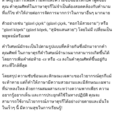
สําคัญในการเพิ่มความลึกและความซับซ้อนให้กับคําพูดของ
คุณ คำคุณศัพท์ในภาษาตุรกีไม่จำเป็นต้องสอดคล้องกับคำนาม
ที่แก้ไข ทำให้ง่ายต่อการจัดการมากกว่าในภาษาอื่นๆ มากมาย
ตัวอย่างเช่น “güzel çiçek” (güzel çiçek, “ดอกไม้สวยงาม”) หรือ
“güzel köpek” (güzel köpek, “สุนัขแสนสวย”) โดยไม่มี เปลี่ยนเป็น
พหูพจน์หรือเพศ
คําวิเศษณ์มักจะเป็นไปตามรูปแบบที่คล้ายกันซึ่งมักมาจากคํา
คุณศัพท์ ในภาษาตุรกีคําวิเศษณ์จํานวนมากสามารถเกิดขึ้นได้
โดยการเพิ่มคําต่อท้าย -ce หรือ -ca ลงในคําคุณศัพท์ขึ้นอยู่กับ
สระที่ใกล้ที่สุด
โดยสรุป ความซับซ้อนและลักษณะเฉพาะของไวยากรณ์ตุรกีแม้
จะท้าทาย แต่ก็ทำให้ภาษามีความสวยงามและมีลักษณะเฉพาะ
ที่น่าหลงใหล ด้วยการผสมผสานระหว่างความพากเพียร ความ
อยากรู้อยากเห็น และการประยุกต์ใช้ในทางปฏิบัติ คุณจะ
สามารถใช้งานไวยากรณ์ภาษาตุรกีได้อย่างง่ายดายและมั่นใจ
ในเร็วๆ นี้ มีความสุขในการเรียนรู้!