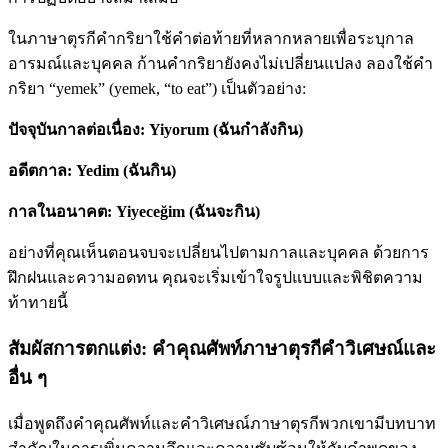
ในภาษาตุรกีคํากริยาใช้คําต่อท้ายที่หลากหลายเพื่อระบุกาล
อารมณ์และบุคคล ก้านคํากริยายังคงไม่เปลี่ยนแปลง ลองใช้คำ
กริยา “yemek” (yemek, “to eat”) เป็นตัวอย่าง:
ปัจจุบันกาลต่อเนื่อง: Yiyorum (ฉันกําลังกิน)
อดีตกาล: Yedim (ฉันกิน)
กาลในอนาคต: Yiyeceğim (ฉันจะกิน)
อย่างที่คุณเห็นตอนจบจะเปลี่ยนไปตามกาลและบุคคล ด้วยการ
ฝึกฝนและความอดทน คุณจะเริ่มเข้าใจรูปแบบและพิชิตความ
ท้าทายนี้
สัมผัสการตกแต่ง: คําคุณศัพท์ภาษาตุรกีคําวิเศษณ์และ
อื่น ๆ
เมื่อพูดถึงคําคุณศัพท์และคําวิเศษณ์ภาษาตุรกีพวกเขามีบทบาท