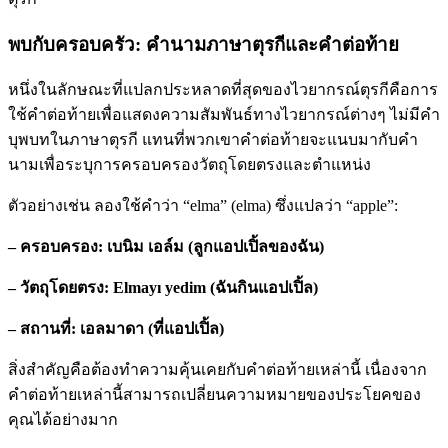
พบกับครอบครัว: คํานามภาษาตุรกีและคําต่อท้าย
หนึ่งในลักษณะที่แปลกประหลาดที่สุดของไวยากรณ์ตุรกีคือการ
ใช้คําต่อท้ายเพื่อแสดงความสัมพันธ์ทางไวยากรณ์ต่างๆ ไม่มีคํา
บุพบทในภาษาตุรกี แทนที่พวกเขาคําต่อท้ายจะแนบมากับคํา
นามเพื่อระบุการครอบครองวัตถุโดยตรงและตําแหน่ง
ตัวอย่างเช่น ลองใช้คำว่า “elma” (elma) ซึ่งแปลว่า “apple”:
– ครอบครอง: เบนิม เอล์ม (ลูกแอปเปิ้ลของฉัน)
– วัตถุโดยตรง: Elmayı yedim (ฉันกินแอปเปิ้ล)
– สถานที่: เอลมาดา (ที่แอปเปิ้ล)
สิ่งสำคัญคือต้องทำความคุ้นเคยกับคำต่อท้ายเหล่านี้ เนื่องจาก
คำต่อท้ายเหล่านี้สามารถเปลี่ยนความหมายของประโยคของ
คุณได้อย่างมาก