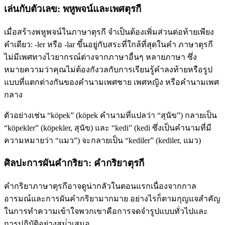
เล่นกับตัวเลข: พหูพจน์และเพศตุรกี
เมื่อสร้างพหูพจน์ในภาษาตุรกี จำเป็นต้องเพิ่มส่วนต่อท้ายเพียง
คำเดียว: -ler หรือ -lar ขึ้นอยู่กับสระที่ใกล้ที่สุดในคำ ภาษาตุรกี
ไม่มีเพศทางไวยากรณ์ต่างจากภาษาอื่นๆ หลายภาษา ซึ่ง
หมายความว่าคุณไม่ต้องกังวลกับการเรียนรู้คำลงท้ายหรือรูป
แบบที่แตกต่างกันของคำนามเพศชาย เพศหญิง หรือคำนามเพศ
กลาง
ตัวอย่างเช่น “köpek” (köpek คำนามที่แปลว่า “สุนัข”) กลายเป็น
“köpekler” (köpekler, สุนัข) และ “kedi” (kedi ซึ่งเป็นคำนามที่มี
ความหมายว่า “แมว”) จะกลายเป็น “kediler” (kediler, แมว)
ศิลปะการผันคํากริยา: คํากริยาตุรกี
คํากริยาภาษาตุรกีอาจดูน่ากลัวในตอนแรกเนื่องจากกาล
อารมณ์และการผันคํากริยามากมาย อย่างไรก็ตามกุญแจสําคัญ
ในการทําความเข้าใจพวกเขาคือการจดจํารูปแบบทั่วไปและ
การปฏิบัติอย่างสม่ําเสมอ