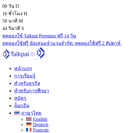
00
วัน
D
16
ชั่วโมง
H
59
นาที
M
43
วินาที
S
ทดลองใช้ Talkpal Premium ฟรี 14 วัน
ทดลองใช้ฟรี
ข้อเสนอจํานวนจํากัด:
ทดลองใช้ฟรี 2 สัปดาห์
หน้าแรก
การเรียนรู้
สำหรับธุรกิจ
สำหรับการศึกษา
สมัคร
ล็อกอิน
ภาษาไทย
English
Deutsch
Français