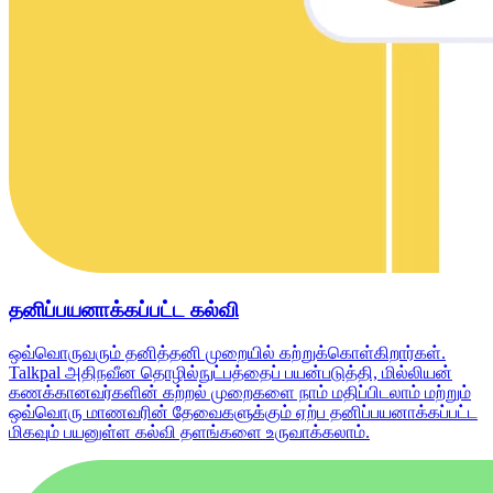
தனிப்பயனாக்கப்பட்ட கல்வி
ஒவ்வொருவரும் தனித்தனி முறையில் கற்றுக்கொள்கிறார்கள்.
Talkpal அதிநவீன தொழில்நுட்பத்தைப் பயன்படுத்தி, மில்லியன்
கணக்கானவர்களின் கற்றல் முறைகளை நாம் மதிப்பிடலாம் மற்றும்
ஒவ்வொரு மாணவரின் தேவைகளுக்கும் ஏற்ப தனிப்பயனாக்கப்பட்ட
மிகவும் பயனுள்ள கல்வி தளங்களை உருவாக்கலாம்.