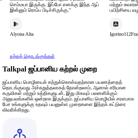
செம்மயா இருக்கு. இப்போ எனக்கு இந்த ஆப்
மற்றும் சுவாரஸ்யம
இன்னும் ரொம்ப பிடிச்சிருக்கு."
பயிற்சியை வழங்கு
Alyona Alta
Igorino112France
கற்கத் தொடங்குங்கள்
Talkpal ஜப்பானிய கற்றல் முறை
ஜப்பானிய மொழியைக் கற்றுக்கொள்வதற்கான பயணத்தைத்
தொடங்குவது அச்சுறுத்தலாகத் தோன்றலாம், ஆனால் சரியான
கருவிகள் மற்றும் உத்திகளுடன், இது மிகவும் பலனளிக்கும்
அனுபவங்களில் ஒன்றாக இருக்கும். ஜப்பானிய மொழியில் சரளமாக
பேச உங்களுக்கு உதவும் பயனுள்ள முறைகளை இந்தக் கட்டுரை
விவரிக்கிறது.