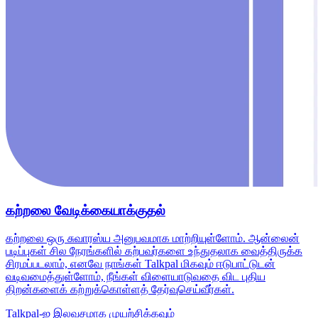
கற்றலை வேடிக்கையாக்குதல்
கற்றலை ஒரு சுவாரஸ்ய அனுபவமாக மாற்றியுள்ளோம். ஆன்லைன்
படிப்புகள் சில நேரங்களில் கற்பவர்களை உந்துதலாக வைத்திருக்க
சிரமப்படலாம், எனவே நாங்கள் Talkpal மிகவும் ஈடுபாட்டுடன்
வடிவமைத்துள்ளோம், நீங்கள் விளையாடுவதை விட புதிய
திறன்களைக் கற்றுக்கொள்ளத் தேர்வுசெய்வீர்கள்.
Talkpal-ஐ இலவசமாக முயற்சிக்கவும்