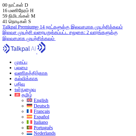
00
நாட்கள்
D
16
மணிநேரம்
H
59
நிமிடங்கள்
M
40
நொடிகள்
S
Talkpal Premiumஐ 14 நாட்களுக்கு இலவசமாக முயற்சிக்கவும்
இலவச முயற்சி
வரையறுக்கப்பட்ட சலுகை:
2 வாரங்களுக்கு
இலவசமாக முயற்சிக்கவும்
முகப்பு
புலமை
வணிகத்திற்காக
கல்விக்காக
பதிவு
உள்நுழைவு
தமிழ்
English
Deutsch
Français
Español
Italiano
Português
Nederlands