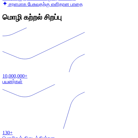
சரளமாக பேசுவதற்கு எளிதான பாதை
மொழி கற்றல் சிறப்பு
10,000,000+
பயனர்கள்
130+