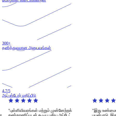
மொழிகள் கிடைக்கின்றன
300+
தனித்துவமான அனுபவங்கள்
4.7
/5
ஆப் ஸ்டோர் மதிப்பீடு
"புள்ளிவிவரங்கள் மற்றும் முன்னேற்றக்
"இது உண்மையிலேயே
கண்காணிப்புடன் கூடிய புதிய அப்டேட்
பயன்பாடு. இது பல