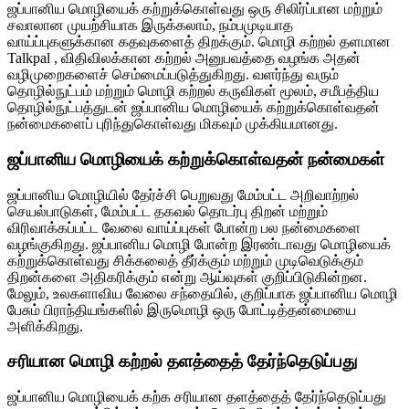
ஜப்பானிய மொழியைக் கற்றுக்கொள்வது ஒரு சிலிர்ப்பான மற்றும்
சவாலான முயற்சியாக இருக்கலாம், நம்பமுடியாத
வாய்ப்புகளுக்கான கதவுகளைத் திறக்கும். மொழி கற்றல் தளமான
Talkpal , விதிவிலக்கான கற்றல் அனுபவத்தை வழங்க அதன்
வழிமுறைகளைச் செம்மைப்படுத்துகிறது. வளர்ந்து வரும்
தொழில்நுட்பம் மற்றும் மொழி கற்றல் கருவிகள் மூலம், சமீபத்திய
தொழில்நுட்பத்துடன் ஜப்பானிய மொழியைக் கற்றுக்கொள்வதன்
நன்மைகளைப் புரிந்துகொள்வது மிகவும் முக்கியமானது.
ஜப்பானிய மொழியைக் கற்றுக்கொள்வதன் நன்மைகள்
ஜப்பானிய மொழியில் தேர்ச்சி பெறுவது மேம்பட்ட அறிவாற்றல்
செயல்பாடுகள், மேம்பட்ட தகவல் தொடர்பு திறன் மற்றும்
விரிவாக்கப்பட்ட வேலை வாய்ப்புகள் போன்ற பல நன்மைகளை
வழங்குகிறது. ஜப்பானிய மொழி போன்ற இரண்டாவது மொழியைக்
கற்றுக்கொள்வது சிக்கலைத் தீர்க்கும் மற்றும் முடிவெடுக்கும்
திறன்களை அதிகரிக்கும் என்று ஆய்வுகள் குறிப்பிடுகின்றன.
மேலும், உலகளாவிய வேலை சந்தையில், குறிப்பாக ஜப்பானிய மொழி
பேசும் பிராந்தியங்களில் இருமொழி ஒரு போட்டித்தன்மையை
அளிக்கிறது.
சரியான மொழி கற்றல் தளத்தைத் தேர்ந்தெடுப்பது
ஜப்பானிய மொழியைக் கற்க சரியான தளத்தைத் தேர்ந்தெடுப்பது