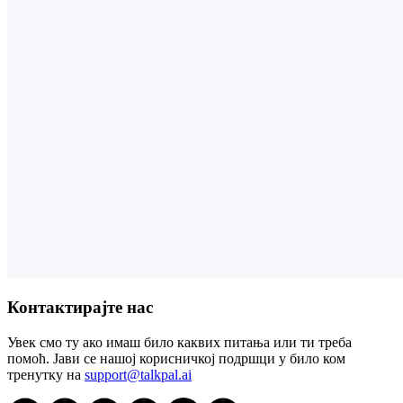
Контактирајте нас
Увек смо ту ако имаш било каквих питања или ти треба
помоћ. Јави се нашој корисничкој подршци у било ком
тренутку на
support@talkpal.ai