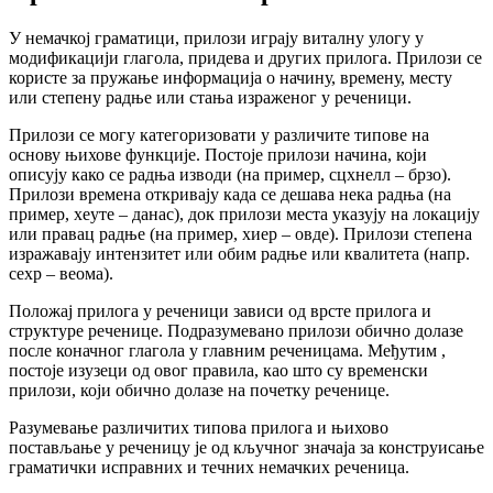
У немачкој граматици, прилози играју виталну улогу у
модификацији глагола, придева и других прилога. Прилози се
користе за пружање информација о начину, времену, месту
или степену радње или стања израженог у реченици.
Прилози се могу категоризовати у различите типове на
основу њихове функције. Постоје прилози начина, који
описују како се радња изводи (на пример, сцхнелл – брзо).
Прилози времена откривају када се дешава нека радња (на
пример, хеуте – данас), док прилози места указују на локацију
или правац радње (на пример, хиер – овде). Прилози степена
изражавају интензитет или обим радње или квалитета (напр.
сехр – веома).
Положај прилога у реченици зависи од врсте прилога и
структуре реченице. Подразумевано прилози обично долазе
после коначног глагола у главним реченицама. Међутим ,
постоје изузеци од овог правила, као што су временски
прилози, који обично долазе на почетку реченице.
Разумевање различитих типова прилога и њихово
постављање у реченицу је од кључног значаја за конструисање
граматички исправних и течних немачких реченица.