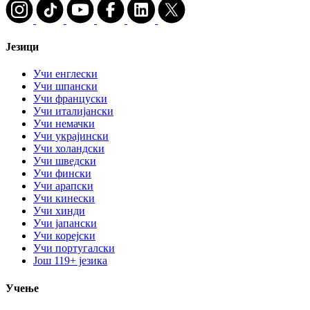
Језици
Учи енглески
Учи шпански
Учи француски
Учи италијански
Учи немачки
Учи украјински
Учи холандски
Учи шведски
Учи фински
Учи арапски
Учи кинески
Учи хинди
Учи јапански
Учи корејски
Учи португалски
Још 119+ језика
Учење