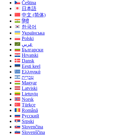
Čeština
日本語
中文 (简体)
हिंदी
한국어
Українська
Polski
عربي
Български
Hrvatski
Dansk
Eesti keel
Ελληνικά
עִברִית
Magyar
Latviski
Lietuvių
Norsk
Türkçe
Română
Русский
Srpski
Slovenčina
Slovenščina