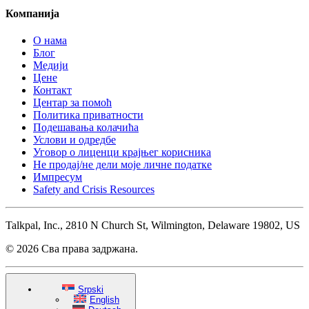
Компанија
О нама
Блог
Медији
Цене
Контакт
Центар за помоћ
Политика приватности
Подешавања колачића
Услови и одредбе
Уговор о лиценци крајњег корисника
Не продај/не дели моје личне податке
Импресум
Safety and Crisis Resources
Talkpal, Inc., 2810 N Church St, Wilmington, Delaware 19802, US
© 2026 Сва права задржана.
Srpski
English