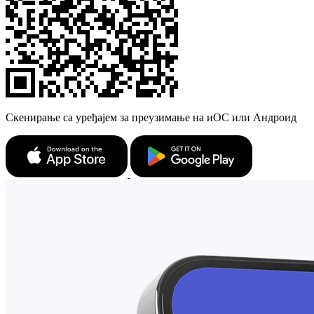
Скенирање са уређајем за преузимање на иОС или Андроид