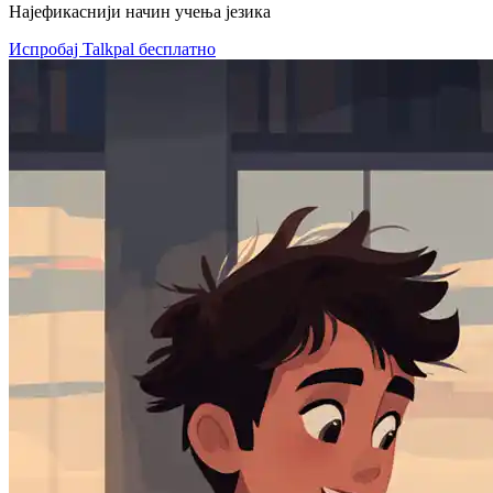
Најефикаснији начин учења језика
Испробај Talkpal бесплатно