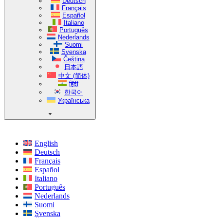
Deutsch
Français
Español
Italiano
Português
Nederlands
Suomi
Svenska
Čeština
日本語
中文 (简体)
हिंदी
한국어
Українська
English
Deutsch
Français
Español
Italiano
Português
Nederlands
Suomi
Svenska