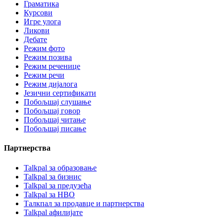
Граматика
Курсови
Игре улога
Ликови
Дебате
Режим фото
Режим позива
Режим реченице
Режим речи
Режим дијалога
Језични сертификати
Побољшај слушање
Побољшај говор
Побољшај читање
Побољшај писање
Партнерства
Talkpal за образовање
Talkpal за бизнис
Talkpal за предузећа
Talkpal за НВО
Талкпал за продавце и партнерства
Talkpal афилијате