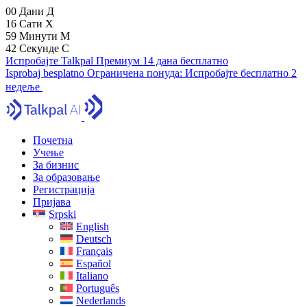
00
Дани
Д
16
Сати
Х
59
Минути
М
41
Секунде
С
Испробајте Talkpal Премиум 14 дана бесплатно
Isprobaj besplatno
Ограничена понуда:
Испробајте бесплатно 2
недеље
Почетна
Учење
За бизнис
За образовање
Регистрација
Пријава
Srpski
English
Deutsch
Français
Español
Italiano
Português
Nederlands