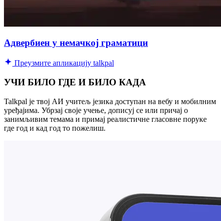
Адвербиен у немачкој граматици
Преузмите апликацију talkpal
УЧИ БИЛО ГДЕ И БИЛО КАДА
Talkpal је твој АИ учитељ језика доступан на вебу и мобилним
уређајима. Убрзај своје учење, дописуј се или причај о
занимљивим темама и примај реалистичне гласовне поруке
где год и кад год то пожелиш.