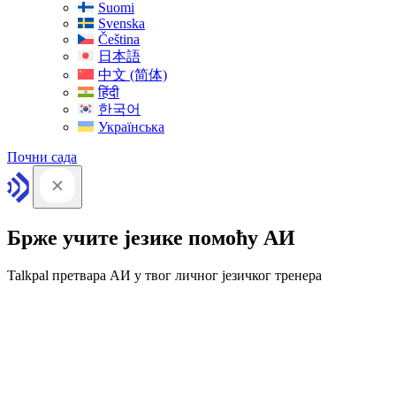
Suomi
Svenska
Čeština
日本語
中文 (简体)
हिंदी
한국어
Українська
Почни сада
Брже учите језике помоћу АИ
Talkpal претвара АИ у твог личног језичког тренера