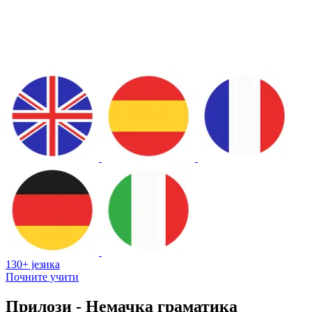
130+ језика
Почните учити
Прилози - Немачка граматика