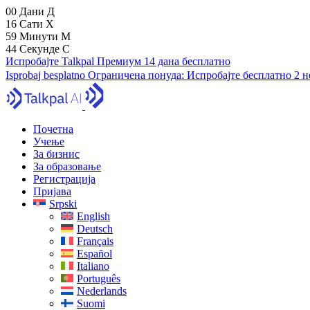
00
Дани
Д
16
Сати
Х
59
Минути
М
43
Секунде
С
Испробајте Talkpal Премиум 14 дана бесплатно
Isprobaj besplatno
Ограничена понуда:
Испробајте бесплатно 2 
Почетна
Учење
За бизнис
За образовање
Регистрација
Пријава
Srpski
English
Deutsch
Français
Español
Italiano
Português
Nederlands
Suomi