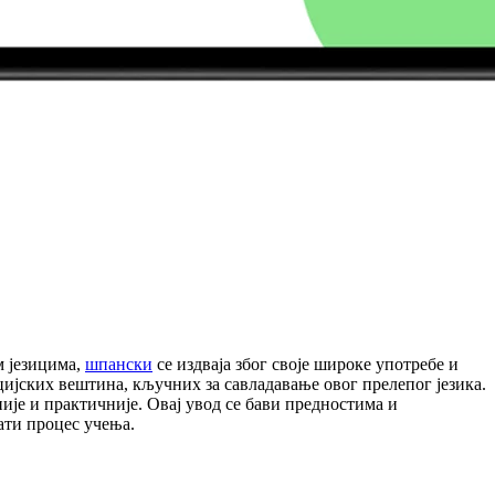
м језицима,
шпански
се издваја због своје широке употребе и
јских вештина, кључних за савладавање овог прелепог језика.
ије и практичније. Овај увод се бави предностима и
ати процес учења.