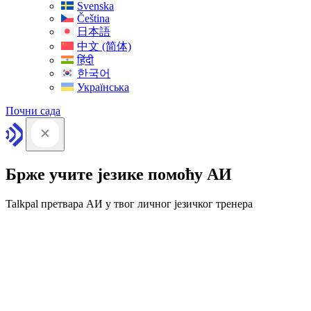
Svenska
Čeština
日本語
中文 (简体)
हिंदी
한국어
Українська
Почни сада
Брже учите језике помоћу АИ
Talkpal претвара АИ у твог личног језичког тренера