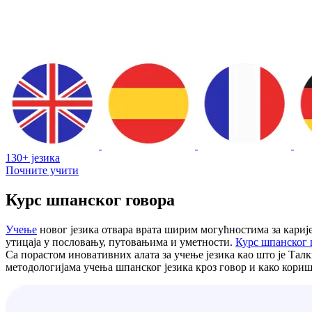
130+ језика
Почните учити
Курс шпанског говора
Учење
новог језика отвара врата ширим могућностима за кариј
утицаја у пословању, путовањима и уметности.
Курс шпанског 
Са порастом иновативних алата за учење језика као што је Тал
методологијама учења шпанског језика кроз говор и како кори