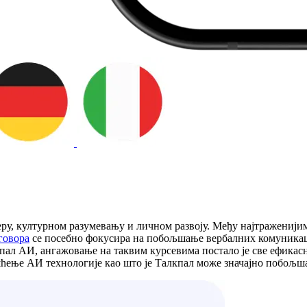
еру, културном разумевању и личном развоју. Међу најтраженији
говора
се посебно фокусира на побољшање вербалних комуникаци
кпал АИ, ангажовање на таквим курсевима постало је све ефикасн
шћење АИ технологије као што је Талкпал може значајно побољш