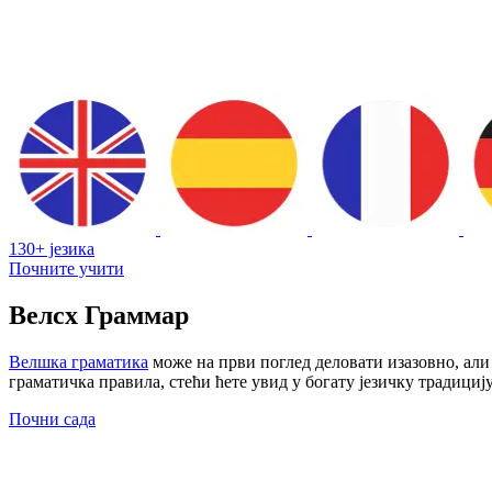
130+ језика
Почните учити
Велсх Граммар
Велшка граматика
може на први поглед деловати изазовно, али
граматичка правила, стећи ћете увид у богату језичку традициј
Почни сада