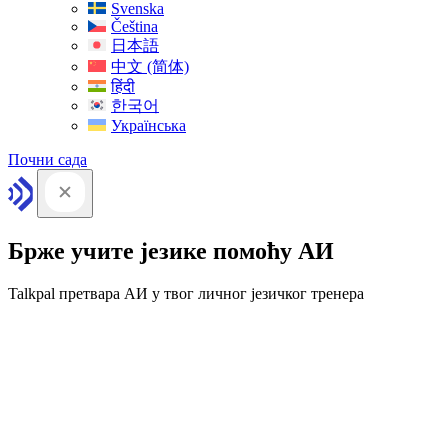
Svenska
Čeština
日本語
中文 (简体)
हिंदी
한국어
Українська
Почни сада
Брже учите језике помоћу АИ
Talkpal претвара АИ у твог личног језичког тренера