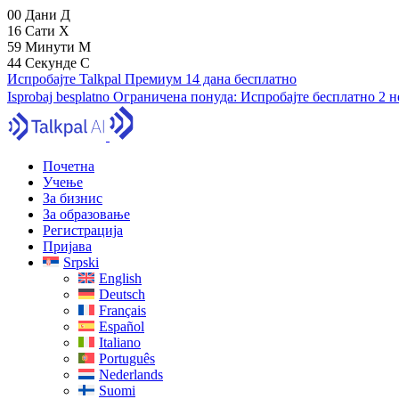
00
Дани
Д
16
Сати
Х
59
Минути
М
43
Секунде
С
Испробајте Talkpal Премиум 14 дана бесплатно
Isprobaj besplatno
Ограничена понуда:
Испробајте бесплатно 2 
Почетна
Учење
За бизнис
За образовање
Регистрација
Пријава
Srpski
English
Deutsch
Français
Español
Italiano
Português
Nederlands
Suomi