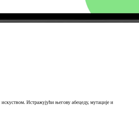
 искуством. Истражујући његову абецеду, мутације и