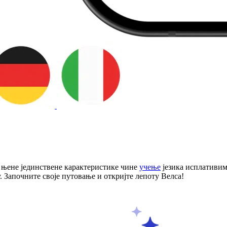
 њене јединствене карактеристике чине
учење
језика исплативим
у. Започните своје путовање и откријте лепоту Велса!