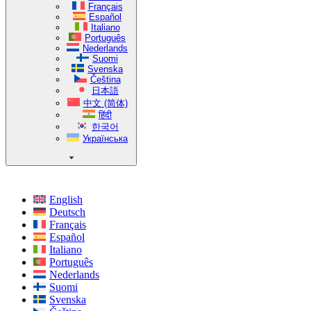
Français
Español
Italiano
Português
Nederlands
Suomi
Svenska
Čeština
日本語
中文 (简体)
हिंदी
한국어
Українська
English
Deutsch
Français
Español
Italiano
Português
Nederlands
Suomi
Svenska