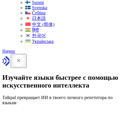
Suomi
Svenska
Čeština
日本語
中文 (简体)
हिंदी
한국어
Українська
Начни
Изучайте языки быстрее с помощью
искусственного интеллекта
Talkpal превращает ИИ в твоего личного репетитора по
языкам