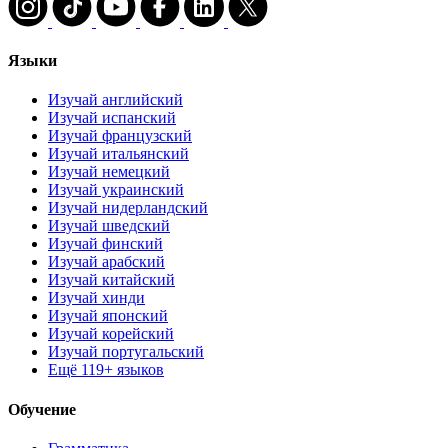
Языки
Изучай английский
Изучай испанский
Изучай французский
Изучай итальянский
Изучай немецкий
Изучай украинский
Изучай нидерландский
Изучай шведский
Изучай финский
Изучай арабский
Изучай китайский
Изучай хинди
Изучай японский
Изучай корейский
Изучай португальский
Ещё 119+ языков
Обучение