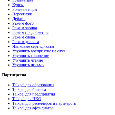
Грамматика
Курсы
Ролевые игры
Персонажи
Дебаты
Режим фото
Режим звонка
Режим предложения
Режим слова
Режим диалога
Языковые сертификаты
Улучшить восприятие на слух
Улучшить говорение
Улучшить чтение
Улучшить письмо
Партнерства
Talkpal для образования
Talkpal для бизнеса
Talkpal для предприятия
Talkpal для НКО
Talkpal для реселлеров и партнёрств
Talkpal для аффилиатов