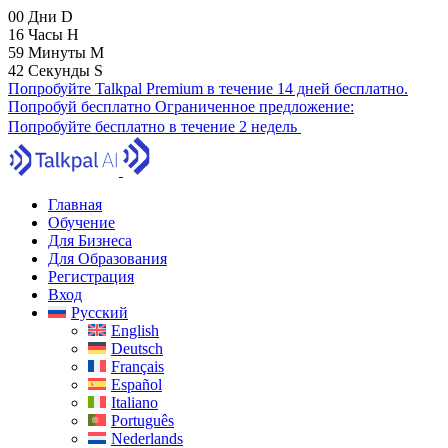
00
Дни
D
16
Часы
H
59
Минуты
M
41
Секунды
S
Попробуйте Talkpal Premium в течение 14 дней бесплатно.
Попробуй бесплатно
Ограниченное предложение:
Попробуйте бесплатно в течение 2 недель
Главная
Обучение
Для Бизнеса
Для Образования
Регистрация
Вход
Русский
English
Deutsch
Français
Español
Italiano
Português
Nederlands