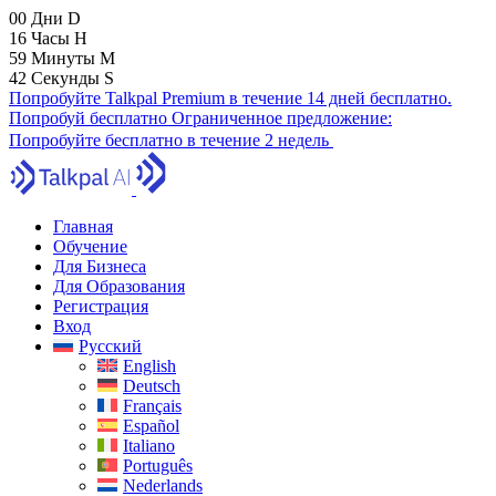
00
Дни
D
16
Часы
H
59
Минуты
M
41
Секунды
S
Попробуйте Talkpal Premium в течение 14 дней бесплатно.
Попробуй бесплатно
Ограниченное предложение:
Попробуйте бесплатно в течение 2 недель
Главная
Обучение
Для Бизнеса
Для Образования
Регистрация
Вход
Русский
English
Deutsch
Français
Español
Italiano
Português
Nederlands