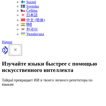
Suomi
Svenska
Čeština
日本語
中文 (简体)
हिंदी
한국어
Українська
Начни
Изучайте языки быстрее с помощью
искусственного интеллекта
Talkpal превращает ИИ в твоего личного репетитора по
языкам