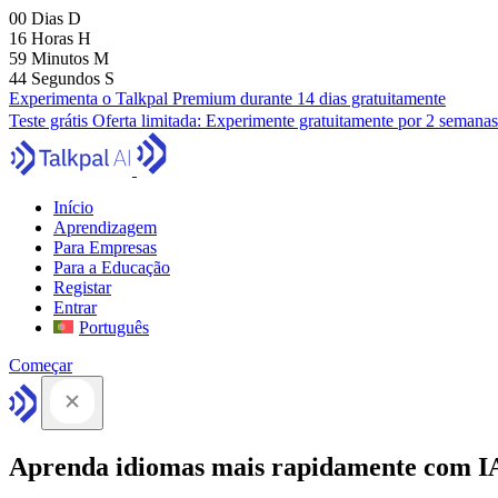
00
Dias
D
16
Horas
H
59
Minutos
M
43
Segundos
S
Experimenta o Talkpal Premium durante 14 dias gratuitamente
Teste grátis
Oferta limitada:
Experimente gratuitamente por 2 semanas
Início
Aprendizagem
Para Empresas
Para a Educação
Registar
Entrar
Português
Começar
Aprenda idiomas mais rapidamente com I