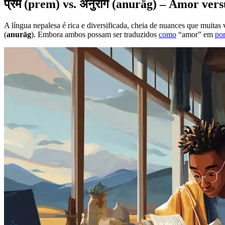
प्रेम (prem) vs. अनुराग (anurāg) – Amor ver
A língua nepalesa é rica e diversificada, cheia de nuances que muitas
(
anurāg
). Embora ambos possam ser traduzidos
como
“amor” em
po