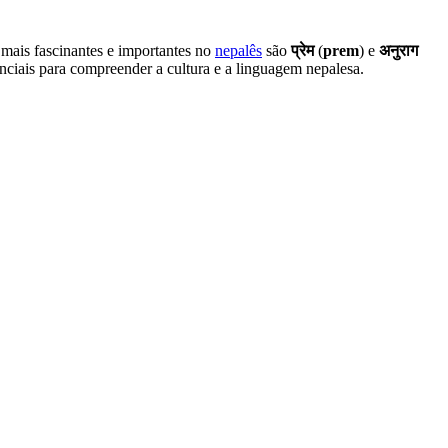
 mais fascinantes e importantes no
nepalês
são
प्रेम
(
prem
) e
अनुराग
enciais para compreender a cultura e a linguagem nepalesa.