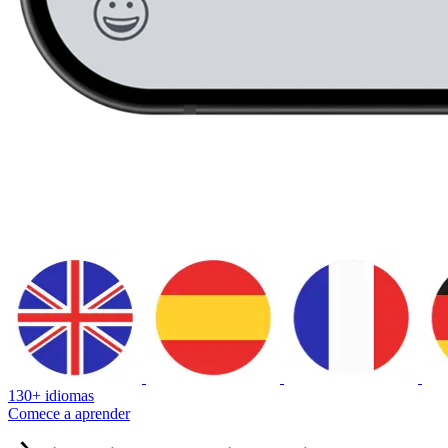
130+ idiomas
Comece a aprender