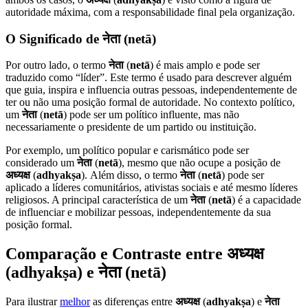
autoridade máxima, com a responsabilidade final pela organização.
O Significado de नेता (netā)
Por outro lado, o termo
नेता
(
netā
) é mais amplo e pode ser
traduzido como “líder”. Este termo é usado para descrever alguém
que guia, inspira e influencia outras pessoas, independentemente de
ter ou não uma posição formal de autoridade. No contexto político,
um
नेता
(
netā
) pode ser um político influente, mas não
necessariamente o presidente de um partido ou instituição.
Por exemplo, um político popular e carismático pode ser
considerado um
नेता
(
netā
), mesmo que não ocupe a posição de
अध्यक्ष
(
adhyakṣa
). Além disso, o termo
नेता
(
netā
) pode ser
aplicado a líderes comunitários, ativistas sociais e até mesmo líderes
religiosos. A principal característica de um
नेता
(
netā
) é a capacidade
de influenciar e mobilizar pessoas, independentemente da sua
posição formal.
Comparação e Contraste entre अध्यक्ष
(adhyakṣa) e नेता (netā)
Para ilustrar
melhor
as diferenças entre
अध्यक्ष
(
adhyakṣa
) e
नेता