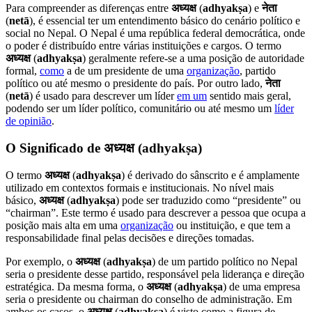
Para compreender as diferenças entre
अध्यक्ष
(
adhyakṣa
) e
नेता
(
netā
), é essencial ter um entendimento básico do cenário político e
social no Nepal. O Nepal é uma república federal democrática, onde
o poder é distribuído entre várias instituições e cargos. O termo
अध्यक्ष
(
adhyakṣa
) geralmente refere-se a uma posição de autoridade
formal,
como
a de um presidente de uma
organização
, partido
político ou até mesmo o presidente do país. Por outro lado,
नेता
(
netā
) é usado para descrever um líder
em um
sentido mais geral,
podendo ser um líder político, comunitário ou até mesmo um
líder
de opinião
.
O Significado de अध्यक्ष (adhyakṣa)
O termo
अध्यक्ष
(
adhyakṣa
) é derivado do sânscrito e é amplamente
utilizado em contextos formais e institucionais. No nível mais
básico,
अध्यक्ष
(
adhyakṣa
) pode ser traduzido como “presidente” ou
“chairman”. Este termo é usado para descrever a pessoa que ocupa a
posição mais alta em uma
organização
ou instituição, e que tem a
responsabilidade final pelas decisões e direções tomadas.
Por exemplo, o
अध्यक्ष
(
adhyakṣa
) de um partido político no Nepal
seria o presidente desse partido, responsável pela liderança e direção
estratégica. Da mesma forma, o
अध्यक्ष
(
adhyakṣa
) de uma empresa
seria o presidente ou chairman do conselho de administração. Em
ambos os casos, o
अध्यक्ष
(
adhyakṣa
) é visto como a figura de