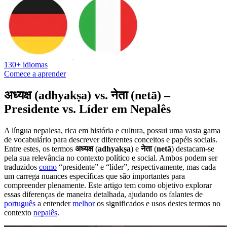
130+ idiomas
Comece a aprender
अध्यक्ष (adhyakṣa) vs. नेता (netā) –
Presidente vs. Líder em Nepalês
A língua nepalesa, rica em história e cultura, possui uma vasta gama
de vocabulário para descrever diferentes conceitos e papéis sociais.
Entre estes, os termos
अध्यक्ष
(
adhyakṣa
) e
नेता
(
netā
) destacam-se
pela sua relevância no contexto político e social. Ambos podem ser
traduzidos
como
“presidente” e “líder”, respectivamente, mas cada
um carrega nuances específicas que são importantes para
compreender plenamente. Este artigo tem como objetivo explorar
essas diferenças de maneira detalhada, ajudando os falantes de
português
a entender
melhor
os significados e usos destes termos no
contexto
nepalês
.