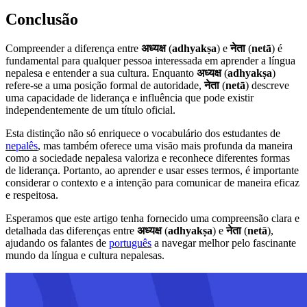
Conclusão
Compreender a diferença entre
अध्यक्ष
(
adhyakṣa
) e
नेता
(
netā
) é
fundamental para qualquer pessoa interessada em aprender a língua
nepalesa e entender a sua cultura. Enquanto
अध्यक्ष
(
adhyakṣa
)
refere-se a uma posição formal de autoridade,
नेता
(
netā
) descreve
uma capacidade de liderança e influência que pode existir
independentemente de um título oficial.
Esta distinção não só enriquece o vocabulário dos estudantes de
nepalês
, mas também oferece uma visão mais profunda da maneira
como a sociedade nepalesa valoriza e reconhece diferentes formas
de liderança. Portanto, ao aprender e usar esses termos, é importante
considerar o contexto e a intenção para comunicar de maneira eficaz
e respeitosa.
Esperamos que este artigo tenha fornecido uma compreensão clara e
detalhada das diferenças entre
अध्यक्ष
(
adhyakṣa
) e
नेता
(
netā
),
ajudando os falantes de
português
a navegar melhor pelo fascinante
mundo da língua e cultura nepalesas.