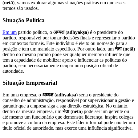
(
netā
), vamos explorar algumas situações práticas em que esses
termos são usados.
Situação Política
Em um
partido político, o
अध्यक्ष
(
adhyakṣa
) é o presidente do
partido, responsável por tomar decisões finais e representar o partido
em contextos formais. Este indivíduo é eleito ou nomeado para a
posição e tem um mandato específico. Por outro lado, um
नेता
(
netā
)
dentro do mesmo partido pode ser qualquer membro influente que
tem a capacidade de mobilizar apoio e influenciar as políticas do
partido, sem necessariamente ocupar uma posição oficial de
autoridade.
Situação Empresarial
Em uma empresa, o
अध्यक्ष
(
adhyakṣa
) seria o presidente do
conselho de administração, responsável por supervisionar a gestão e
garantir que a empresa siga a sua direção estratégica. No entanto,
dentro da mesma empresa, um
नेता
(
netā
) pode ser um gerente ou
até mesmo um funcionário que demonstra liderança, inspira colegas
e promove a cultura da empresa. Este líder informal pode não ter um
título oficial de autoridade, mas exerce uma influência significativa.