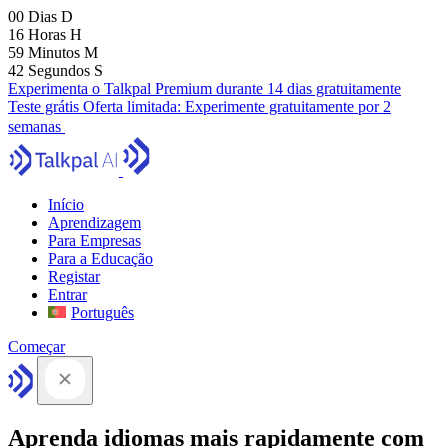
00
Dias
D
16
Horas
H
59
Minutos
M
41
Segundos
S
Experimenta o Talkpal Premium durante 14 dias gratuitamente
Teste grátis
Oferta limitada:
Experimente gratuitamente por 2
semanas
Início
Aprendizagem
Para Empresas
Para a Educação
Registar
Entrar
Português
Começar
Aprenda idiomas mais rapidamente com