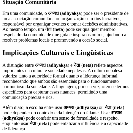
Situação Comunitária
Em uma comunidade, o
अध्यक्ष
(
adhyakṣa
) pode ser o presidente de
uma associação comunitária ou organização sem fins lucrativos,
responsável por organizar eventos e tomar decisões administrativas.
Ao mesmo tempo, um
नेता
(
netā
) pode ser qualquer membro
respeitado da comunidade que guia e inspira os outros, ajudando a
resolver problemas locais e promovendo a coesão social.
Implicações Culturais e Lingüísticas
A distinção entre
अध्यक्ष
(
adhyakṣa
) e
नेता
(
netā
) reflete aspectos
importantes da cultura e sociedade nepalesas. A cultura nepalesa
valoriza tanto a autoridade formal quanto a liderança informal,
reconhecendo que ambos são essenciais para o funcionamento
harmonioso da sociedade. A linguagem, por sua vez, oferece termos
específicos para capturar essas nuances, permitindo uma
comunicação precisa e rica.
Além disso, a escolha entre usar
अध्यक्ष
(
adhyakṣa
) ou
नेता
(
netā
)
pode depender do contexto e da intenção do falante. Usar
अध्यक्ष
(
adhyakṣa
) pode conferir um senso de formalidade e respeito,
enquanto usar
नेता
(
netā
) pode enfatizar a influência e a capacidade
de liderança.