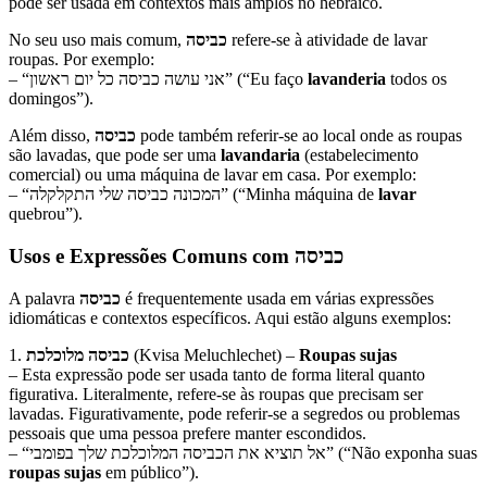
pode ser usada em contextos mais amplos no hebraico.
No seu uso mais comum,
כביסה
refere-se à atividade de lavar
roupas. Por exemplo:
– “אני עושה כביסה כל יום ראשון” (“Eu faço
lavanderia
todos os
domingos”).
Além disso,
כביסה
pode também referir-se ao local onde as roupas
são lavadas, que pode ser uma
lavandaria
(estabelecimento
comercial) ou uma máquina de lavar em casa. Por exemplo:
– “המכונה כביסה שלי התקלקלה” (“Minha máquina de
lavar
quebrou”).
Usos e Expressões Comuns com
כביסה
A palavra
כביסה
é frequentemente usada em várias expressões
idiomáticas e contextos específicos. Aqui estão alguns exemplos:
1.
כביסה מלוכלכת
(Kvisa Meluchlechet) –
Roupas sujas
– Esta expressão pode ser usada tanto de forma literal quanto
figurativa. Literalmente, refere-se às roupas que precisam ser
lavadas. Figurativamente, pode referir-se a segredos ou problemas
pessoais que uma pessoa prefere manter escondidos.
– “אל תוציא את הכביסה המלוכלכת שלך בפומבי” (“Não exponha suas
roupas sujas
em público”).