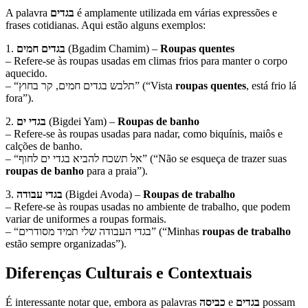
A palavra
בגדים
é amplamente utilizada em várias expressões e
frases cotidianas. Aqui estão alguns exemplos:
1.
בגדים חמים
(Bgadim Chamim) –
Roupas quentes
– Refere-se às roupas usadas em climas frios para manter o corpo
aquecido.
– “תלבש בגדים חמים, קר בחוץ” (“Vista
roupas quentes
, está frio lá
fora”).
2.
בגדי ים
(Bigdei Yam) –
Roupas de banho
– Refere-se às roupas usadas para nadar, como biquínis, maiôs e
calções de banho.
– “אל תשכח להביא בגדי ים לחוף” (“Não se esqueça de trazer suas
roupas de banho
para a praia”).
3.
בגדי עבודה
(Bigdei Avoda) –
Roupas de trabalho
– Refere-se às roupas usadas no ambiente de trabalho, que podem
variar de uniformes a roupas formais.
– “בגדי העבודה שלי תמיד מסודרים” (“Minhas
roupas de trabalho
estão sempre organizadas”).
Diferenças Culturais e Contextuais
É interessante notar que, embora as palavras
כביסה
e
בגדים
possam