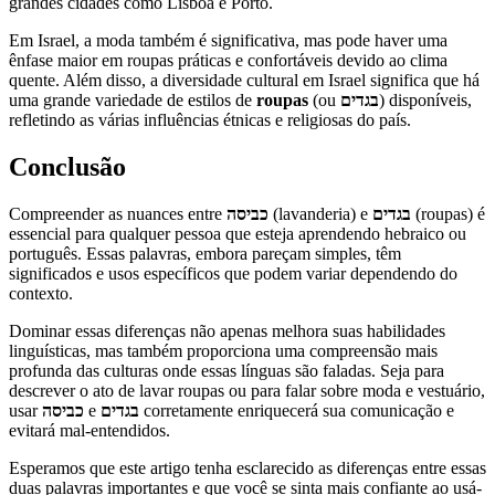
grandes cidades como Lisboa e Porto.
Em Israel, a moda também é significativa, mas pode haver uma
ênfase maior em roupas práticas e confortáveis devido ao clima
quente. Além disso, a diversidade cultural em Israel significa que há
uma grande variedade de estilos de
roupas
(ou
בגדים
) disponíveis,
refletindo as várias influências étnicas e religiosas do país.
Conclusão
Compreender as nuances entre
כביסה
(lavanderia) e
בגדים
(roupas) é
essencial para qualquer pessoa que esteja aprendendo hebraico ou
português. Essas palavras, embora pareçam simples, têm
significados e usos específicos que podem variar dependendo do
contexto.
Dominar essas diferenças não apenas melhora suas habilidades
linguísticas, mas também proporciona uma compreensão mais
profunda das culturas onde essas línguas são faladas. Seja para
descrever o ato de lavar roupas ou para falar sobre moda e vestuário,
usar
כביסה
e
בגדים
corretamente enriquecerá sua comunicação e
evitará mal-entendidos.
Esperamos que este artigo tenha esclarecido as diferenças entre essas
duas palavras importantes e que você se sinta mais confiante ao usá-