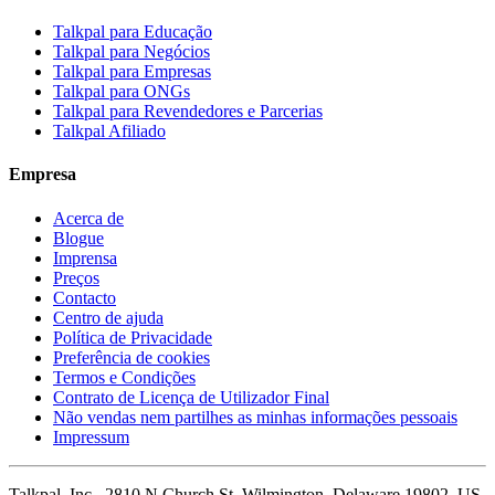
Talkpal para Educação
Talkpal para Negócios
Talkpal para Empresas
Talkpal para ONGs
Talkpal para Revendedores e Parcerias
Talkpal Afiliado
Empresa
Acerca de
Blogue
Imprensa
Preços
Contacto
Centro de ajuda
Política de Privacidade
Preferência de cookies
Termos e Condições
Contrato de Licença de Utilizador Final
Não vendas nem partilhes as minhas informações pessoais
Impressum
Talkpal, Inc., 2810 N Church St, Wilmington, Delaware 19802, US