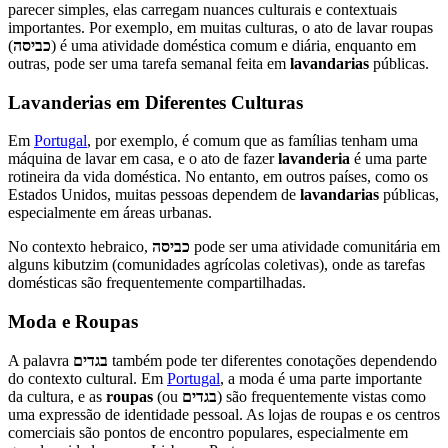
parecer simples, elas carregam nuances culturais e contextuais
importantes. Por exemplo, em muitas culturas, o ato de lavar roupas
(
כביסה
) é uma atividade doméstica comum e diária, enquanto em
outras, pode ser uma tarefa semanal feita em
lavandarias
públicas.
Lavanderias em Diferentes Culturas
Em
Portugal
, por exemplo, é comum que as famílias tenham uma
máquina de lavar em casa, e o ato de fazer
lavanderia
é uma parte
rotineira da vida doméstica. No entanto, em outros países, como os
Estados Unidos, muitas pessoas dependem de
lavandarias
públicas,
especialmente em áreas urbanas.
No contexto hebraico,
כביסה
pode ser uma atividade comunitária em
alguns kibutzim (comunidades agrícolas coletivas), onde as tarefas
domésticas são frequentemente compartilhadas.
Moda e Roupas
A palavra
בגדים
também pode ter diferentes conotações dependendo
do contexto cultural. Em
Portugal
, a moda é uma parte importante
da cultura, e as
roupas
(ou
בגדים
) são frequentemente vistas como
uma expressão de identidade pessoal. As lojas de roupas e os centros
comerciais são pontos de encontro populares, especialmente em