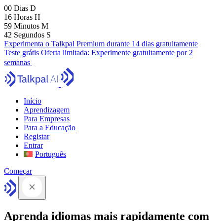
00
Dias
D
16
Horas
H
59
Minutos
M
41
Segundos
S
Experimenta o Talkpal Premium durante 14 dias gratuitamente
Teste grátis
Oferta limitada:
Experimente gratuitamente por 2
semanas
Início
Aprendizagem
Para Empresas
Para a Educação
Registar
Entrar
Português
Começar
Aprenda idiomas mais rapidamente com