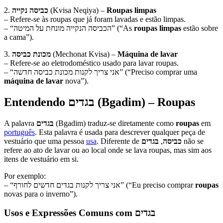
2.
כביסה נקייה
(Kvisa Neqiya) –
Roupas limpas
– Refere-se às roupas que já foram lavadas e estão limpas.
– “הכביסה הנקייה מונחת על המיטה” (“As
roupas limpas
estão sobre
a cama”).
3.
מכונת כביסה
(Mechonat Kvisa) –
Máquina de lavar
– Refere-se ao eletrodoméstico usado para lavar roupas.
– “אני צריך לקנות מכונת כביסה חדשה” (“Preciso comprar uma
máquina de lavar
nova”).
Entendendo
בגדים
(Bgadim) – Roupas
A palavra
בגדים
(Bgadim) traduz-se diretamente como
roupas
em
português
. Esta palavra é usada para descrever qualquer peça de
vestuário que uma pessoa
usa
. Diferente de
בגדים
,
כביסה
não se
refere ao ato de lavar ou ao local onde se lava roupas, mas sim aos
itens de vestuário em si.
Por exemplo:
– “אני צריך לקנות בגדים חדשים לחורף” (“Eu preciso comprar
roupas
novas para o inverno”).
Usos e Expressões Comuns com
בגדים