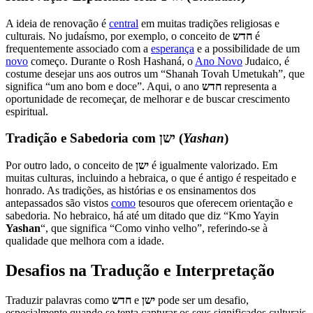
A ideia de renovação é
central
em muitas tradições religiosas e
culturais. No judaísmo, por exemplo, o conceito de
חדש
é
frequentemente associado com a
esperança
e a possibilidade de um
novo
começo. Durante o Rosh Hashaná, o
Ano Novo
Judaico, é
costume desejar uns aos outros um “Shanah Tovah Umetukah”, que
significa “um ano bom e doce”. Aqui, o ano
חדש
representa a
oportunidade de recomeçar, de melhorar e de buscar crescimento
espiritual.
Tradição e Sabedoria com
ישן
(
Yashan
)
Por outro lado, o conceito de
ישן
é igualmente valorizado. Em
muitas culturas, incluindo a hebraica, o que é antigo é respeitado e
honrado. As tradições, as histórias e os ensinamentos dos
antepassados são vistos
como
tesouros que oferecem orientação e
sabedoria. No hebraico, há até um ditado que diz “Kmo Yayin
Yashan
“, que significa “Como vinho velho”, referindo-se à
qualidade que melhora com a idade.
Desafios na Tradução e Interpretação
Traduzir palavras como
חדש
e
ישן
pode ser um desafio,
especialmente quando se tenta capturar os seus significados culturais