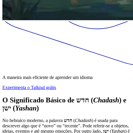
A maneira mais eficiente de aprender um idioma
Experimenta o Talkpal grátis
O Significado Básico de
חדש
(
Chadash
) e
ישן
(
Yashan
)
No hebraico moderno, a palavra
חדש
(
Chadash
) é usada para
descrever algo que é “novo” ou “recente”. Pode referir-se a objetos,
ideias, eventos e até mesmo emoções. Por outro lado,
ישן
(
Yashan
) é