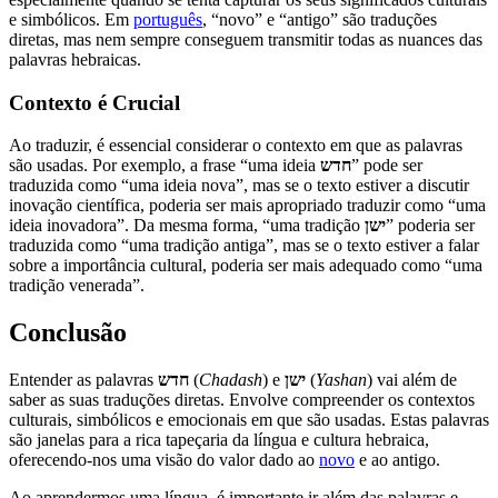
e simbólicos. Em
português
, “novo” e “antigo” são traduções
diretas, mas nem sempre conseguem transmitir todas as nuances das
palavras hebraicas.
Contexto é Crucial
Ao traduzir, é essencial considerar o contexto em que as palavras
são usadas. Por exemplo, a frase “uma ideia
חדש
” pode ser
traduzida como “uma ideia nova”, mas se o texto estiver a discutir
inovação científica, poderia ser mais apropriado traduzir como “uma
ideia inovadora”. Da mesma forma, “uma tradição
ישן
” poderia ser
traduzida como “uma tradição antiga”, mas se o texto estiver a falar
sobre a importância cultural, poderia ser mais adequado como “uma
tradição venerada”.
Conclusão
Entender as palavras
חדש
(
Chadash
) e
ישן
(
Yashan
) vai além de
saber as suas traduções diretas. Envolve compreender os contextos
culturais, simbólicos e emocionais em que são usadas. Estas palavras
são janelas para a rica tapeçaria da língua e cultura hebraica,
oferecendo-nos uma visão do valor dado ao
novo
e ao antigo.
Ao aprendermos uma língua, é importante ir além das palavras e