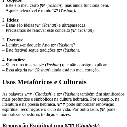
1.
Objetos
:
– Este é o meu carro
ישן
(
Yashan
), mas ainda funciona bem.
– Aquele telemóvel é muito
ישן
(
Yashan
).
2.
Ideias
:
– Essas são ideias
ישן
(
Yashan
) e ultrapassadas.
– Precisamos de renovar este conceito
ישן
(
Yashan
).
3.
Eventos
:
– Lembras-te daquele Ano
ישן
(
Yashan
)?
– Este festival segue tradições
ישן
(
Yashan
).
4.
Emoções
:
– Sinto uma tristeza
ישן
(
Yashan
) que não consigo explicar.
– Essa alegria
ישן
(
Yashan
) ainda está no meu coração.
Usos Metafóricos e Culturais
As palavras
חדש
(
Chadash
) e
ישן
(
Yashan
) também têm significados
mais profundos e simbólicos na cultura hebraica. Por exemplo, na
literatura e na poesia hebraica,
חדש
pode simbolizar renovação
espiritual, recomeços e o ciclo da vida. Por outro lado,
ישן
pode
simbolizar sabedoria, tradição e raízes.
Renovação Espiritual com
חדש
(
Chadash
)