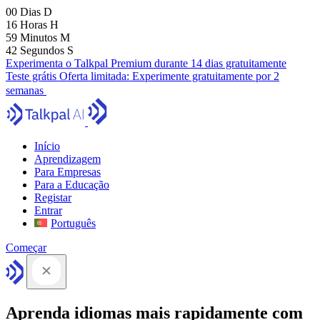
00
Dias
D
16
Horas
H
59
Minutos
M
41
Segundos
S
Experimenta o Talkpal Premium durante 14 dias gratuitamente
Teste grátis
Oferta limitada:
Experimente gratuitamente por 2
semanas
Início
Aprendizagem
Para Empresas
Para a Educação
Registar
Entrar
Português
Começar
Aprenda idiomas mais rapidamente com