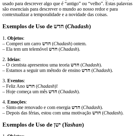
usado para descrever algo que é “antigo” ou “velho”. Estas palavras
são essenciais para descrever o mundo ao nosso redor e para
contextualizar a temporalidade e a novidade das coisas.
Exemplos de Uso de
חדש
(
Chadash
)
1.
Objetos
:
– Comprei um carro
חדש
(
Chadash
) ontem.
– Ela tem um telemóvel
חדש
(
Chadash
).
2.
Ideias
:
– O cientista apresentou uma teoria
חדש
(
Chadash
).
– Estamos a seguir um método de ensino
חדש
(
Chadash
).
3.
Eventos
:
– Feliz Ano
חדש
(
Chadash
)!
– Hoje começa um mês
חדש
(
Chadash
).
4.
Emoções
:
– Sinto-me renovado e com energia
חדש
(
Chadash
).
– Depois das férias, estou com uma motivação
חדש
(
Chadash
).
Exemplos de Uso de
ישן
(
Yashan
)