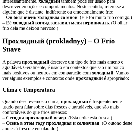
Interessantemente,
холодный
também pode ser usado para
descrever emoções e comportamentos. Neste sentido, refere-se a
alguém que é distante, indiferente ou emocionalmente frio:
–
Он был очень холодным со мной
. (Ele foi muito frio comigo.)
–
Её холодный взгляд заставил меня нервничать
. (O olhar
frio dela me deixou nervoso.)
Прохладный (prokladnyy) – O Frio
Suave
A palavra
прохладный
descreve um tipo de frio mais ameno e
agradável. Geralmente, é usado em contextos que são um pouco
mais positivos ou neutros em comparação com
холодный
. Vamos
ver alguns exemplos e contextos onde
прохладный
é apropriado:
Clima e Temperatura
Quando descrevemos o clima,
прохладный
é frequentemente
usado para falar sobre dias frescos e agradáveis, que são mais
confortáveis do que frios intensos:
–
Сегодня прохладный вечер
. (Esta noite está fresca.)
–
Осень в этом году прохладная и солнечная
. (O outono deste
ano está fresco e ensolarado.)