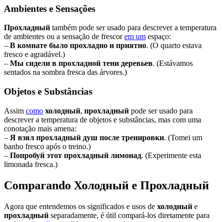
Ambientes e Sensações
Прохладный
também pode ser usado para descrever a temperatura
de ambientes ou a sensação de frescor
em um
espaço:
–
В комнате было прохладно и приятно
. (O quarto estava
fresco e agradável.)
–
Мы сидели в прохладной тени деревьев
. (Estávamos
sentados na sombra fresca das árvores.)
Objetos e Substâncias
Assim
como
холодный
,
прохладный
pode ser usado para
descrever a temperatura de objetos e substâncias, mas com uma
conotação mais amena:
–
Я взял прохладный душ после тренировки
. (Tomei um
banho fresco após o treino.)
–
Попробуй этот прохладный лимонад
. (Experimente esta
limonada fresca.)
Comparando Холодный e Прохладный
Agora que entendemos os significados e usos de
холодный
e
прохладный
separadamente, é útil compará-los diretamente para