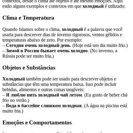
contextos, desde o clima até objetos e até mesmo emoções. Aqui
estão alguns exemplos e contextos em que
холодный
é utilizado:
Clima e Temperatura
Quando falamos sobre o clima,
холодный
é a palavra que você
usaria para descrever dias de inverno rigorosos, ventos gélidos e
temperaturas abaixo de zero. Por exemplo:
–
Сегодня очень холодный день
. (Hoje está um dia muito frio.)
–
Зимой в России бывает очень холодно
. (No inverno, a
Rússia pode ser muito fria.)
Objetos e Substâncias
Холодный
também pode ser usado para descrever objetos e
substâncias que têm uma temperatura baixa. Isso pode incluir
bebidas, alimentos e outras coisas tangíveis:
–
Я люблю пить холодный чай летом
. (Eu gosto de beber chá
frio no verão.)
–
Вода в бассейне слишком холодная
. (A água na piscina está
muito fria.)
Emoções e Comportamentos