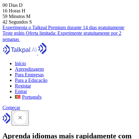
00
Dias
D
16
Horas
H
59
Minutos
M
41
Segundos
S
Experimenta o Talkpal Premium durante 14 dias gratuitamente
Teste grátis
Oferta limitada:
Experimente gratuitamente por 2
semanas
Início
Aprendizagem
Para Empresas
Para a Educação
Registar
Entrar
Português
Começar
Aprenda idiomas mais rapidamente com