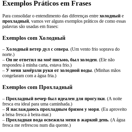
Exemplos Práticos em Frases
Para consolidar o entendimento das diferenças entre
холодный
e
прохладный
, vamos ver alguns exemplos práticos de como essas
palavras são usadas em frases:
Exemplos com Холодный
–
Холодный ветер дул с севера
. (Um vento frio soprava do
norte.)
–
Он не ответил на моё письмо, был холоден
. (Ele não
respondeu à minha carta, estava frio.)
–
У меня замёрзли руки от холодной воды
. (Minhas mãos
congelaram com a água fria.)
Exemplos com Прохладный
–
Прохладный вечер был идеален для прогулки
. (A noite
fresca era ideal para uma caminhada.)
–
Я наслаждаюсь прохладным бризом у моря
. (Eu aproveito
a brisa fresca à beira-mar.)
–
Прохладная вода освежила меня в жаркий день
. (A água
fresca me refrescou num dia quente.)