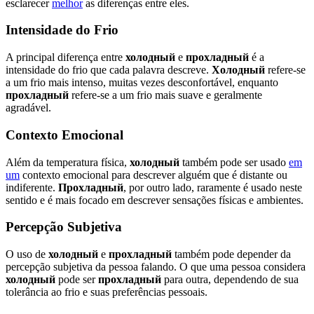
esclarecer
melhor
as diferenças entre eles.
Intensidade do Frio
A principal diferença entre
холодный
e
прохладный
é a
intensidade do frio que cada palavra descreve.
Холодный
refere-se
a um frio mais intenso, muitas vezes desconfortável, enquanto
прохладный
refere-se a um frio mais suave e geralmente
agradável.
Contexto Emocional
Além da temperatura física,
холодный
também pode ser usado
em
um
contexto emocional para descrever alguém que é distante ou
indiferente.
Прохладный
, por outro lado, raramente é usado neste
sentido e é mais focado em descrever sensações físicas e ambientes.
Percepção Subjetiva
O uso de
холодный
e
прохладный
também pode depender da
percepção subjetiva da pessoa falando. O que uma pessoa considera
холодный
pode ser
прохладный
para outra, dependendo de sua
tolerância ao frio e suas preferências pessoais.