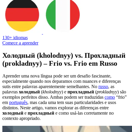
130+ idiomas
Comece a aprender
Холодный (kholodnyy) vs. Прохладный
(prokladnyy) – Frio vs. Frio em Russo
Aprender uma nova língua pode ser um desafio fascinante,
especialmente quando nos deparamos com nuances e diferenças
sutis entre palavras aparentemente semelhantes. No
russo
, as
palavras
холодный
(
kholodnyy
) e
прохладный
(
prokladnyy
) são
exemplos perfeitos disso. Ambas podem ser traduzidas
como
“frio”
em
português
, mas cada uma tem suas particularidades e usos
distintos. Neste artigo, vamos explorar as diferenças entre
холодный
e
прохладный
e como usá-las corretamente no
contexto apropriado.