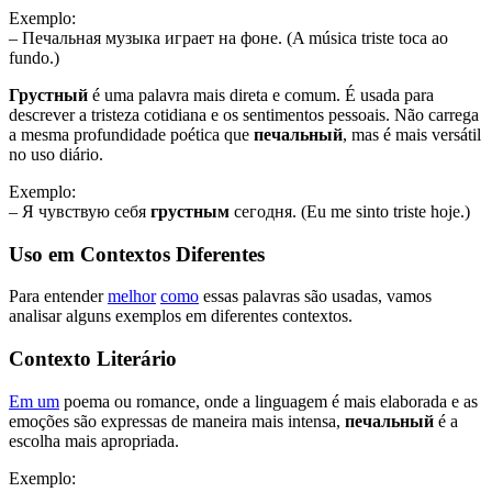
Exemplo:
– Печальная музыка играет на фоне. (A música triste toca ao
fundo.)
Грустный
é uma palavra mais direta e comum. É usada para
descrever a tristeza cotidiana e os sentimentos pessoais. Não carrega
a mesma profundidade poética que
печальный
, mas é mais versátil
no uso diário.
Exemplo:
– Я чувствую себя
грустным
сегодня. (Eu me sinto triste hoje.)
Uso em Contextos Diferentes
Para entender
melhor
como
essas palavras são usadas, vamos
analisar alguns exemplos em diferentes contextos.
Contexto Literário
Em um
poema ou romance, onde a linguagem é mais elaborada e as
emoções são expressas de maneira mais intensa,
печальный
é a
escolha mais apropriada.
Exemplo: