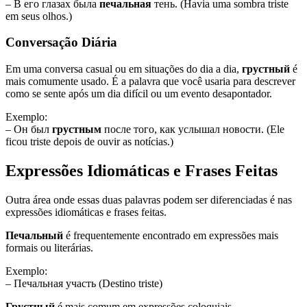
– В его глазах была
печальная
тень. (Havia uma sombra triste
em seus olhos.)
Conversação Diária
Em uma conversa casual ou em situações do dia a dia,
грустный
é
mais comumente usado. É a palavra que você usaria para descrever
como se sente após um dia difícil ou um evento desapontador.
Exemplo:
– Он был
грустным
после того, как услышал новости. (Ele
ficou triste depois de ouvir as notícias.)
Expressões Idiomáticas e Frases Feitas
Outra área onde essas duas palavras podem ser diferenciadas é nas
expressões idiomáticas e frases feitas.
Печальный
é frequentemente encontrado em expressões mais
formais ou literárias.
Exemplo:
– Печальная участь (Destino triste)
Грустный
é mais comum em expressões coloquiais.