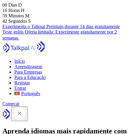
00
Dias
D
16
Horas
H
59
Minutos
M
41
Segundos
S
Experimenta o Talkpal Premium durante 14 dias gratuitamente
Teste grátis
Oferta limitada:
Experimente gratuitamente por 2
semanas
Início
Aprendizagem
Para Empresas
Para a Educação
Registar
Entrar
Português
Começar
Aprenda idiomas mais rapidamente com