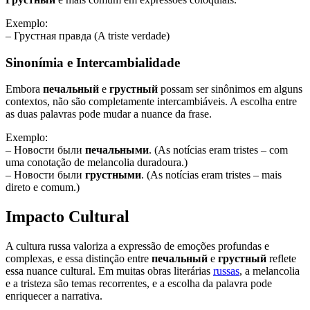
Exemplo:
– Грустная правда (A triste verdade)
Sinonímia e Intercambialidade
Embora
печальный
e
грустный
possam ser sinônimos em alguns
contextos, não são completamente intercambiáveis. A escolha entre
as duas palavras pode mudar a nuance da frase.
Exemplo:
– Новости были
печальными
. (As notícias eram tristes – com
uma conotação de melancolia duradoura.)
– Новости были
грустными
. (As notícias eram tristes – mais
direto e comum.)
Impacto Cultural
A cultura russa valoriza a expressão de emoções profundas e
complexas, e essa distinção entre
печальный
e
грустный
reflete
essa nuance cultural. Em muitas obras literárias
russas
, a melancolia
e a tristeza são temas recorrentes, e a escolha da palavra pode
enriquecer a narrativa.