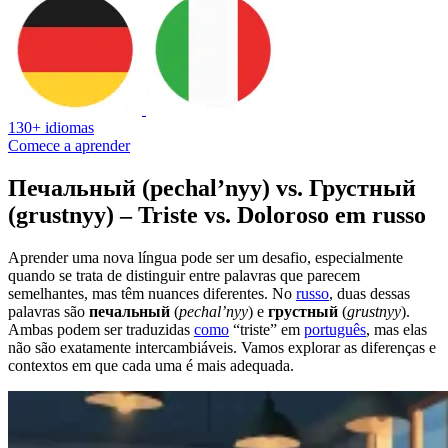
130+ idiomas
Comece a aprender
Печальный (pechal’nyy) vs. Грустный
(grustnyy) – Triste vs. Doloroso em russo
Aprender uma nova língua pode ser um desafio, especialmente
quando se trata de distinguir entre palavras que parecem
semelhantes, mas têm nuances diferentes. No
russo
, duas dessas
palavras são
печальный
(
pechal’nyy
) e
грустный
(
grustnyy
).
Ambas podem ser traduzidas
como
“triste” em
português
, mas elas
não são exatamente intercambiáveis. Vamos explorar as diferenças e
contextos em que cada uma é mais adequada.