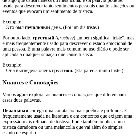
de algo que causa tristeza ou melancolia. Esta palavra pode ser
usada para descrever tanto sentimentos pessoais quanto situações ou
eventos que evocam um sentimento de tristeza.
Exemplo:
– Это был
печальный
день. (Foi um dia triste.)
Por outro lado,
грустный
(
grustnyy
) também significa “triste”, mas
é mais frequentemente usado para descrever o estado emocional de
uma pessoa. É uma palavra mais comum no uso diário e pode ser
aplicada a qualquer situação que cause tristeza.
Exemplo:
– Она выглядела очень
грустной
. (Ela parecia muito triste.)
Nuances e Conotações
Vamos agora explorar as nuances e conotações que diferenciam
essas duas palavras.
Печальный
carrega uma conotação mais poética e profunda. É
frequentemente usada na literatura e em contextos que exigem uma
expressão mais refinada de tristeza. Pode também implicar uma
tristeza duradoura ou uma melancolia que vai além do simples
estado de espírito.