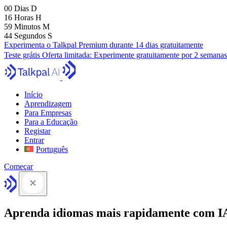
00
Dias
D
16
Horas
H
59
Minutos
M
43
Segundos
S
Experimenta o Talkpal Premium durante 14 dias gratuitamente
Teste grátis
Oferta limitada:
Experimente gratuitamente por 2 semanas
Início
Aprendizagem
Para Empresas
Para a Educação
Registar
Entrar
Português
Começar
Aprenda idiomas mais rapidamente com I