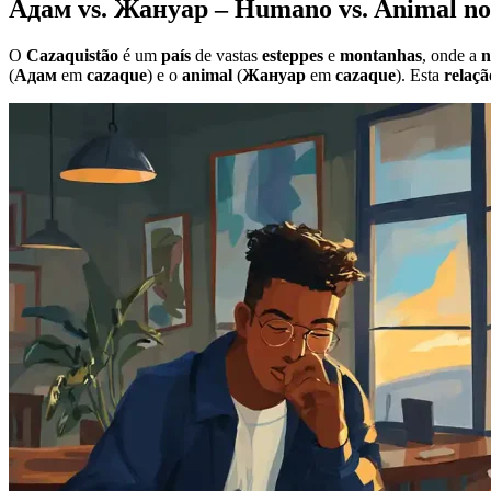
Адам vs. Жануар – Humano vs. Animal no
O
Cazaquistão
é um
país
de vastas
esteppes
e
montanhas
, onde a
n
(
Адам
em
cazaque
) e o
animal
(
Жануар
em
cazaque
). Esta
relaçã