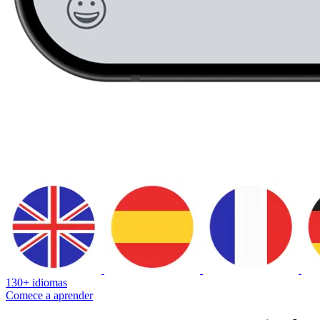
130+ idiomas
Comece a aprender