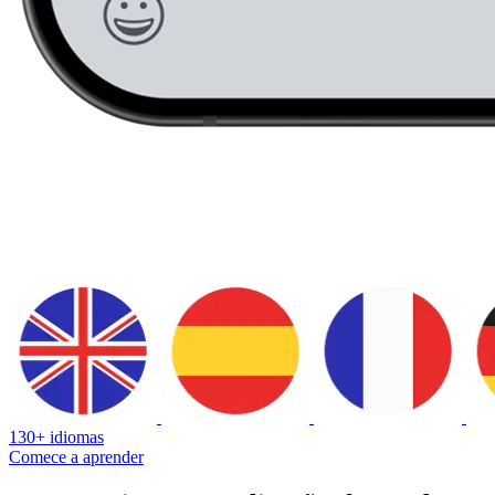
130+ idiomas
Comece a aprender