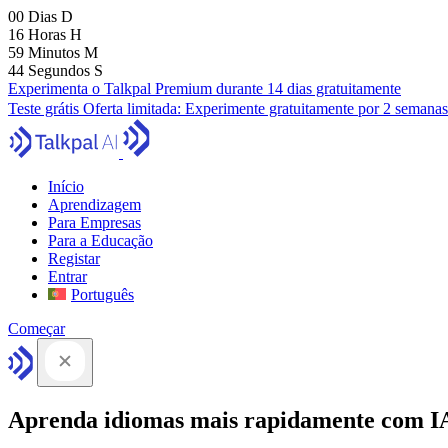
00
Dias
D
16
Horas
H
59
Minutos
M
43
Segundos
S
Experimenta o Talkpal Premium durante 14 dias gratuitamente
Teste grátis
Oferta limitada:
Experimente gratuitamente por 2 semanas
Início
Aprendizagem
Para Empresas
Para a Educação
Registar
Entrar
Português
Começar
Aprenda idiomas mais rapidamente com I