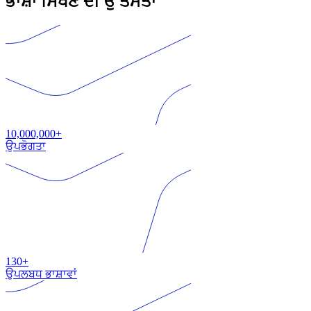
ਭਾਸ਼ਾ ਸਿੱਖਣ ਦੀ ਉੱਤਮਤਾ
10,000,000+
ਉਪਭੋਗਤਾ
130+
ਉਪਲਬਧ ਭਾਸ਼ਾਵਾਂ