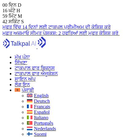
00
ਦਿਨ
D
16
ਘੰਟੇ
H
59
ਮਿੰਟ
M
41
ਸਕਿੰਟ
S
ਮੁਫਤ ਵਿੱਚ 14 ਦਿਨਾਂ ਲਈ ਟਾਕਪਲ ਪ੍ਰੀਮੀਅਮ ਦੀ ਕੋਸ਼ਿਸ਼ ਕਰੋ
ਮੁਫ਼ਤ ਅਜ਼ਮਾਓ
ਸੀਮਤ ਪੇਸ਼ਕਸ਼:
2 ਹਫਤਿਆਂ ਲਈ ਮੁਫਤ ਕੋਸ਼ਿਸ਼ ਕਰੋ
ਮੁੱਖ ਪੰਨਾ
ਸਿੱਖਣਾ
ਟਾਕਪਾਲ ਫਾਰ ਬਿਜ਼ਨਸ
ਟਾਕਪਾਲ ਫਾਰ ਐਜੂਕੇਸ਼ਨ
ਸਾਇਨ ਅੱਪ
ਲੌਗ ਇਨ
ਪੰਜਾਬੀ
English
Deutsch
Français
Español
Italiano
Português
Nederlands
Suomi