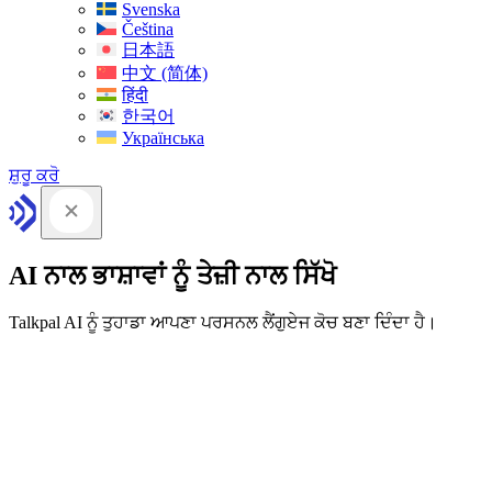
Svenska
Čeština
日本語
中文 (简体)
हिंदी
한국어
Українська
ਸ਼ੁਰੂ ਕਰੋ
AI ਨਾਲ ਭਾਸ਼ਾਵਾਂ ਨੂੰ ਤੇਜ਼ੀ ਨਾਲ ਸਿੱਖੋ
Talkpal AI ਨੂੰ ਤੁਹਾਡਾ ਆਪਣਾ ਪਰਸਨਲ ਲੈਂਗੁਏਜ ਕੋਚ ਬਣਾ ਦਿੰਦਾ ਹੈ।