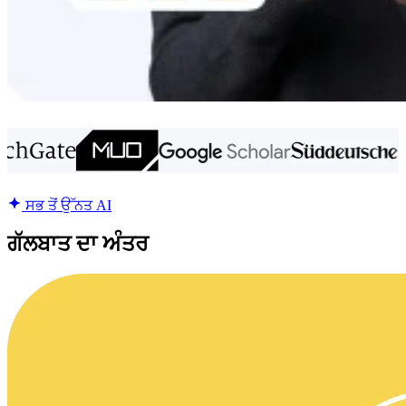
ਸਭ ਤੋਂ ਉੱਨਤ AI
ਗੱਲਬਾਤ ਦਾ ਅੰਤਰ