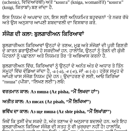
(uchenici, ਵਿਦਿਆਰਥੀ) ਅਤੇ “книга” (kniga, womanਰਤ) “книги”
(knigi, ਕਿਤਾਬਾਂ) ਬਣ ਜਾਂਦਾ ਹੈ.
ਇਸ ਨਿਯਮ ਦੇ ਅਪਵਾਦ ਹਨ, ਇਸ ਲਈ ਅਨਿਯਮਿਤ ਬਹੁਵਚਨਾਂ ‘ਤੇ ਨਜ਼ਰ ਰੱਖੋ
ਅਤੇ ਉਸ ਅਨੁਸਾਰ ਆਪਣੀ ਸ਼ਬਦਾਵਲੀ ਦਾ ਵਿਸਥਾਰ ਕਰੋ.
ਸੰਜੋਗ ਦੀ ਕਲਾ: ਬੁਲਗਾਰੀਅਨ ਕਿਰਿਆਵਾਂ
ਬੁਲਗਾਰੀਅਨ ਕਿਰਿਆਵਾਂ ਉਨ੍ਹਾਂ ਦੇ ਤਣਅ, ਮੂਡ ਅਤੇ ਸੰਜੋਗਾਂ ਦੀ ਪੂਰੀ ਗਿਣਤੀ
ਦੇ ਕਾਰਨ ਡਰਾਉਣੀਆਂ ਹੋ ਸਕਦੀਆਂ ਹਨ. ਹਾਲਾਂਕਿ, ਉਨ੍ਹਾਂ ਨੂੰ ਤੋੜਨ ਦੀ ਕੁੰਜੀ
ਪੈਟਰਨਾਂ ਨੂੰ ਪਛਾਣਨਾ ਅਤੇ ਨਿਯਮਤ ਤੌਰ ‘ਤੇ ਅਭਿਆਸ ਕਰਨਾ ਹੈ.
ਬੁਲਗਾਰੀਅਨ ਵਿੱਚ, ਕਿਰਿਆਵਾਂ ਨੂੰ ਉਨ੍ਹਾਂ ਦੇ ਅਨੰਤ ਅੰਤ ਦੇ ਅਧਾਰ ਤੇ ਤਿੰਨ
ਸਮੂਹਾਂ ਵਿੱਚ ਵੰਡਿਆ ਜਾਂਦਾ ਹੈ, -а (-a), -е (-е), ਜਾਂ -и (-i)। ਹਰੇਕ ਸਮੂਹ ਦੇ
ਆਪਣੇ ਖਾਸ ਸੰਜੋਗ ਨਿਯਮ ਹੁੰਦੇ ਹਨ। ਉਦਾਹਰਣ ਦੇ ਲਈ, ਆਓ ਕਿਰਿਆ
“пиша” (ਪੀਸ਼ਾ, “ਲਿਖਣ ਲਈ”) ਲਓ:
ਵਰਤਮਾਨ ਕਾਲ: Аз пиша (Az pisha, “ਮੈਂ ਲਿਖਦਾ ਹਾਂ”)
ਅਤੀਤ ਕਾਲ: Аз писах (Az pisah, “ਮੈਂ ਲਿਖਿਆ”)
ਭਵਿੱਖ ਦਾ ਕਾਲ: Аз ще пиша (Az shte pisha, “ਮੈਂ ਲਿਖਾਂਗਾ”)
ਜਿਵੇਂ ਕਿ ਤੁਸੀਂ ਦੇਖ ਸਕਦੇ ਹੋ, ਅੰਤ ਤਣਾਅ ਦੇ ਅਨੁਸਾਰ ਬਦਲਦੇ ਹਨ. ਅਤੇ ਇਹ
ਬੁਲਗਾਰੀਅਨ ਕਿਰਿਆ ਸੰਜੋਗ ਦੀ ਸਤਹ ਨੂੰ ਵੀ ਖੁਰਚਦਾ ਨਹੀਂ ਹੈ! ਹਾਲਾਂਕਿ,