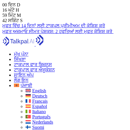
00
ਦਿਨ
D
16
ਘੰਟੇ
H
59
ਮਿੰਟ
M
41
ਸਕਿੰਟ
S
ਮੁਫਤ ਵਿੱਚ 14 ਦਿਨਾਂ ਲਈ ਟਾਕਪਲ ਪ੍ਰੀਮੀਅਮ ਦੀ ਕੋਸ਼ਿਸ਼ ਕਰੋ
ਮੁਫ਼ਤ ਅਜ਼ਮਾਓ
ਸੀਮਤ ਪੇਸ਼ਕਸ਼:
2 ਹਫਤਿਆਂ ਲਈ ਮੁਫਤ ਕੋਸ਼ਿਸ਼ ਕਰੋ
ਮੁੱਖ ਪੰਨਾ
ਸਿੱਖਣਾ
ਟਾਕਪਾਲ ਫਾਰ ਬਿਜ਼ਨਸ
ਟਾਕਪਾਲ ਫਾਰ ਐਜੂਕੇਸ਼ਨ
ਸਾਇਨ ਅੱਪ
ਲੌਗ ਇਨ
ਪੰਜਾਬੀ
English
Deutsch
Français
Español
Italiano
Português
Nederlands
Suomi