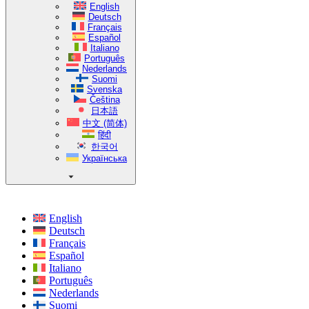
English
Deutsch
Français
Español
Italiano
Português
Nederlands
Suomi
Svenska
Čeština
日本語
中文 (简体)
हिंदी
한국어
Українська
English
Deutsch
Français
Español
Italiano
Português
Nederlands
Suomi