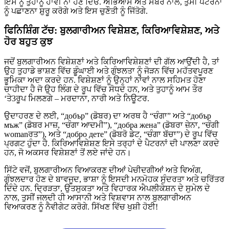
ਇਸ ਨੂੰ ਤੁਹਾਨੂੰ ਹਾਵੀ ਨਾ ਹੋਣ ਦਿਓ. ਅਭਿਆਸ ਅਤੇ ਸਬਰ ਨਾਲ, ਤੁਸੀਂ ਪੈਟਰਨਾਂ
ਨੂੰ ਪਛਾਣਨਾ ਸ਼ੁਰੂ ਕਰੋਗੇ ਅਤੇ ਇਸ ਚੁਣੌਤੀ ਨੂੰ ਜਿੱਤੋਗੇ.
ਫਿਨਿਸ਼ਿੰਗ ਟੱਚ: ਬੁਲਗਾਰੀਅਨ ਵਿਸ਼ੇਸ਼ਣ, ਕਿਰਿਆਵਿਸ਼ੇਸ਼ਣ, ਅਤੇ
ਹੋਰ ਬਹੁਤ ਕੁਝ
ਜਦੋਂ ਬੁਲਗਾਰੀਅਨ ਵਿਸ਼ੇਸ਼ਣਾਂ ਅਤੇ ਕਿਰਿਆਵਿਸ਼ੇਸ਼ਣਾਂ ਦੀ ਗੱਲ ਆਉਂਦੀ ਹੈ, ਤਾਂ
ਉਹ ਤੁਹਾਡੇ ਭਾਸ਼ਣ ਵਿੱਚ ਡੂੰਘਾਈ ਅਤੇ ਗੁੰਝਲਤਾ ਨੂੰ ਜੋੜਨ ਵਿੱਚ ਮਹੱਤਵਪੂਰਣ
ਭੂਮਿਕਾ ਅਦਾ ਕਰਦੇ ਹਨ. ਵਿਸ਼ੇਸ਼ਣਾਂ ਨੂੰ ਉਨ੍ਹਾਂ ਨਾਂਵਾਂ ਨਾਲ ਸਹਿਮਤ ਹੋਣਾ
ਚਾਹੀਦਾ ਹੈ ਜੋ ਉਹ ਲਿੰਗ ਦੇ ਰੂਪ ਵਿੱਚ ਸੋਧਦੇ ਹਨ, ਅਤੇ ਤੁਹਾਨੂੰ ਆਮ ਤੌਰ
‘ਤੇ3ਰੂਪ ਮਿਲਣਗੇ – ਮਰਦਾਨਾ, ਨਾਰੀ ਅਤੇ ਨਿਊਟਰ.
ਉਦਾਹਰਣ ਦੇ ਲਈ, “добър” (ਡੋਬਰ) ਦਾ ਅਰਥ ਹੈ “ਚੰਗਾ” ਅਤੇ “добър
мъж” (ਡੋਬਰ ਮਾਜ਼, “ਚੰਗਾ ਆਦਮੀ”), “добра жена” (ਡੋਬਰਾ ਜ਼ੇਨਾ, “ਚੰਗੀ
womanਰਤ”), ਅਤੇ “добро дете” (ਡੋਬਰੋ ਡੇਟ, “ਚੰਗਾ ਬੱਚਾ”) ਦੇ ਰੂਪ ਵਿੱਚ
ਪ੍ਰਗਟ ਹੁੰਦਾ ਹੈ. ਕਿਰਿਆਵਿਸ਼ੇਸ਼ਣ ਇਸੇ ਤਰ੍ਹਾਂ ਦੇ ਪੈਟਰਨਾਂ ਦੀ ਪਾਲਣਾ ਕਰਦੇ
ਹਨ, ਜੋ ਅਕਸਰ ਵਿਸ਼ੇਸ਼ਣਾਂ ਤੋਂ ਲਏ ਜਾਂਦੇ ਹਨ।
ਸਿੱਟੇ ਵਜੋਂ, ਬੁਲਗਾਰੀਅਨ ਵਿਆਕਰਣ ਦੀਆਂ ਪੇਚੀਦਗੀਆਂ ਅਤੇ ਵਿਅੰਗ,
ਗੁੰਝਲਦਾਰ ਹੋਣ ਦੇ ਬਾਵਜੂਦ, ਭਾਸ਼ਾ ਨੂੰ ਇਸਦੀ ਮਨਮੋਹਕ ਸੁੰਦਰਤਾ ਅਤੇ ਚਰਿੱਤਰ
ਦਿੰਦੇ ਹਨ. ਦ੍ਰਿੜਤਾ, ਉਤਸੁਕਤਾ ਅਤੇ ਵਿਹਾਰਕ ਐਪਲੀਕੇਸ਼ਨ ਦੇ ਸੁਮੇਲ ਦੇ
ਨਾਲ, ਤੁਸੀਂ ਜਲਦੀ ਹੀ ਆਸਾਨੀ ਅਤੇ ਵਿਸ਼ਵਾਸ ਨਾਲ ਬੁਲਗਾਰੀਅਨ
ਵਿਆਕਰਣ ਨੂੰ ਨੈਵੀਗੇਟ ਕਰੋਗੇ. ਸਿੱਖਣ ਵਿੱਚ ਖੁਸ਼ੀ ਹੋਈ!