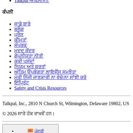
Talkpal ਐਫਿਲੀਏਟ
ਕੰਪਨੀ
ਸਾਡੇ ਬਾਰੇ
ਬਲੌਗ
ਪ੍ਰੈਸ
ਕੀਮਤਾਂ
ਸੰਪਰਕ
ਮਦਦ ਕੇਂਦਰ
ਗੋਪਨੀਯਤਾ ਨੀਤੀ
ਕੁਕੀ ਪਸੰਦਾਂ
ਨਿਯਮ ਅਤੇ ਸ਼ਰਤਾਂ
ਅੰਤਿਮ ਉਪਭੋਗਤਾ ਲਾਇਸੈਂਸ ਸਮਝੌਤਾ
ਮੇਰੀ ਨਿੱਜੀ ਜਾਣਕਾਰੀ ਨਾ ਵੇਚੋ/ਨਾ ਸਾਂਝੀ ਕਰੋ
ਇੰਪ੍ਰਿੰਟ
Safety and Crisis Resources
Talkpal, Inc., 2810 N Church St, Wilmington, Delaware 19802, US
© 2026 ਸਾਰੇ ਹੱਕ ਰਾਖਵੇਂ ਹਨ।
ਪੰਜਾਬੀ