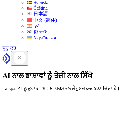
Svenska
Čeština
日本語
中文 (简体)
हिंदी
한국어
Українська
ਸ਼ੁਰੂ ਕਰੋ
AI ਨਾਲ ਭਾਸ਼ਾਵਾਂ ਨੂੰ ਤੇਜ਼ੀ ਨਾਲ ਸਿੱਖੋ
Talkpal AI ਨੂੰ ਤੁਹਾਡਾ ਆਪਣਾ ਪਰਸਨਲ ਲੈਂਗੁਏਜ ਕੋਚ ਬਣਾ ਦਿੰਦਾ ਹੈ।